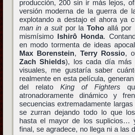
producción, 200 sin ir más lejos, 
versión moderna de la guerra de l
explotando a destajo el ahora ya c
man in a suit
por la
Toho
allá por
mismísimo
Ishirô Honda
. Contan
en modo tormenta de ideas apocalí
Max Borenstein
,
Terry Rossio
, 
Zach Shields
), los cada día más
visuales, me gustaría saber cuán
realmente en esta película, generan
del relato
King of Fighters
que
atronadoramente dinámico y fren
secuencias extremadamente larga
se zurran dejando todo lo que los
hasta el mayor de los suplicios… 
final, se agradece, no llega ni a las 