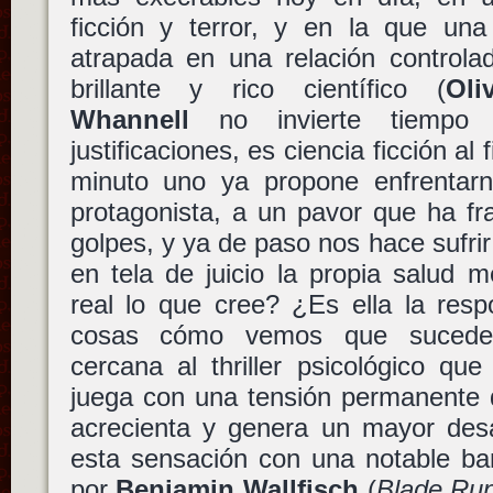
ficción y terror, y en la que un
atrapada en una relación controla
brillante y rico científico (
Oli
Whannell
no invierte tiempo
justificaciones, es ciencia ficción al 
minuto uno ya propone enfrentar
protagonista, a un pavor que ha fr
golpes, y ya de paso nos hace sufr
en tela de juicio la propia salud 
real lo que cree? ¿Es ella la res
cosas cómo vemos que suceden
cercana al thriller psicológico que
juega con una tensión permanente 
acrecienta y genera un mayor de
esta sensación con una notable b
por
Benjamin Wallfisch
(
Blade Ru