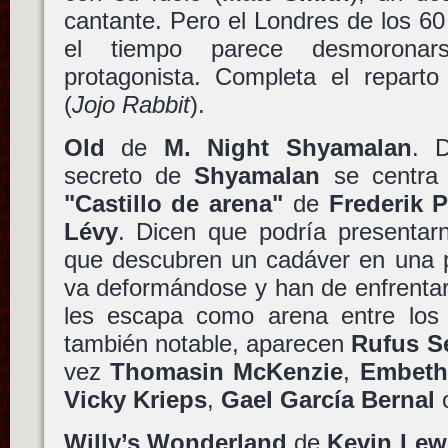
cantante. Pero el Londres de los 60
el tiempo parece desmoronar
protagonista. Completa el repart
(
Jojo Rabbit
).
Old
de
M. Night Shyamalan
. 
secreto de
Shyamalan
se centra 
"Castillo de arena"
de
Frederik P
Lévy
. Dicen que podría presentar
que descubren un cadáver en una p
va deformándose y han de enfrentar
les escapa como arena entre los 
también notable, aparecen
Rufus S
vez
Thomasin McKenzie
,
Embeth
Vicky Krieps
,
Gael García Bernal
Willy’s Wonderland
de
Kevin Lew