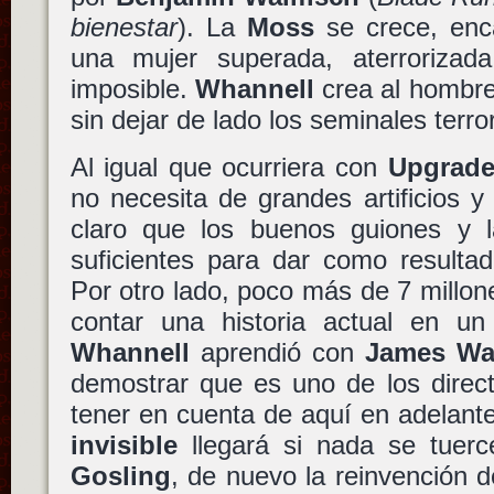
bienestar
). La
Moss
se crece, enc
una mujer superada, aterrorizad
imposible.
Whannell
crea al hombre 
sin dejar de lado los seminales terr
Al igual que ocurriera con
Upgrad
no necesita de grandes artificios y 
claro que los buenos guiones y 
suficientes para dar como resultad
Por otro lado, poco más de 7 millo
contar una historia actual en un
Whannell
aprendió con
James W
demostrar que es uno de los direc
tener en cuenta de aquí en adelant
invisible
llegará si nada se tuer
Gosling
, de nuevo la reinvención d