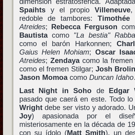
dimensión estratosférica. Adapta
Spaihts
y el propio
Villeneuve
,
redoble de tambores:
Timothée 
Atreides
;
Rebecca Ferguson
co
Bautista
como
"La bestia" Rabb
como el barón Harkonnen;
Char
Gaius Helen Mohiam
;
Oscar Isaa
Atreides
;
Zendaya
como la freme
como el fremen Stilgar;
Josh Broli
Jason Momoa
como
Duncan Idaho
Last Night in Soho
de
Edgar 
pasado que caerá en este. Todo lo
Wright
debe ser visto y adorado. U
Joy
) apasionada por el dis
misteriosamente en la década de 1
con su ídolo (
Matt Smith
), un de