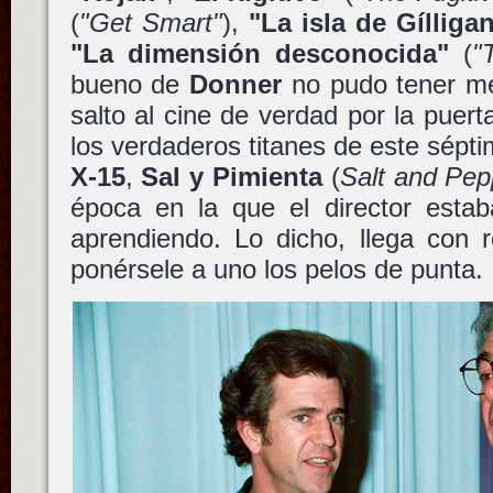
(
"Get Smart"
),
"La isla de Gílliga
"La dimensión desconocida"
(
"
bueno de
Donner
no pudo tener me
salto al cine de verdad por la puer
los verdaderos titanes de este sépti
X-15
,
Sal y Pimienta
(
Salt and Pep
época en la que el director esta
aprendiendo. Lo dicho, llega con 
ponérsele a uno los pelos de punta.