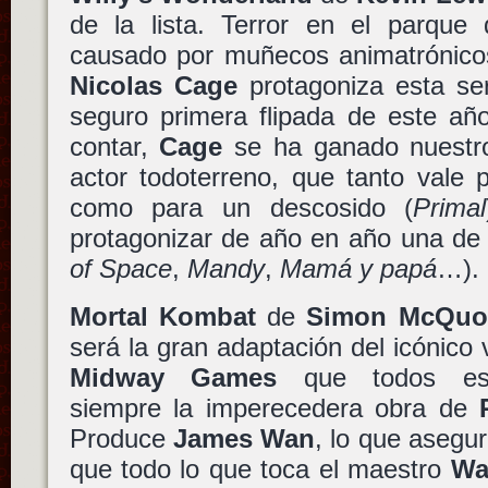
de la lista. Terror en el parque 
causado por muñecos animatrónicos
Nicolas Cage
protagoniza esta ser
seguro primera flipada de este a
contar,
Cage
se ha ganado nuestr
actor todoterreno, que tanto vale 
como para un descosido (
Primal
protagonizar de año en año una de 
of Space
,
Mandy
,
Mamá y papá
…).
Mortal Kombat
de
Simon McQuo
será la gran adaptación del icónico 
Midway Games
que todos esp
siempre la imperecedera obra de
Produce
James Wan
, lo que asegu
que todo lo que toca el maestro
Wa