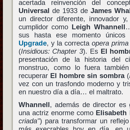
acertada reinvención del concep
Universal
de 1933 de
James Wha
un director diferente, innovador y
cumplidor como
Leigh Whannell
…
sus hasta ese momento únicos 
Upgrade
, y la correcta
opera prima
(
Insidious: Chapter 3
). Es
El hombr
presentación de la historia del ci
monstruo, como lo fuera también
recuperar
El hombre sin sombra
(
vez con un trasfondo moderno y tr
en nuestro día a día… el maltrato.
Whannell
, además de director es 
una actriz enorme como
Elisabeth
criada"
) para transformar un reflej
más execrables hoy en día, en un