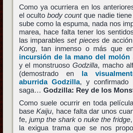
Como ya ocurriera en los anteriore
el oculto
body count
que nadie tiene 
sube como la espuma, nada nos imp
marea, hace falta tener los sentidos
las imparables
set pieces
de acción 
Kong
, tan inmenso o más que 
incursión de la mano del molón
y el monstruoso
Godzilla
, macho al
(demostrado en
la visualmen
aburrida
Godzilla
, y confirmado
saga…
Godzilla: Rey de los Mons
Como suele ocurrir en toda película
base
Kaiju
, hace falta dar unos cua
fe,
jump the shark
o
nuke the fridge
la exigua trama que se nos prop