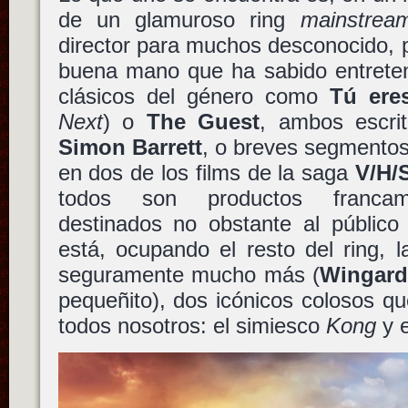
de un glamuroso ring
mainstrea
director para muchos desconocido, p
buena mano que ha sabido entreten
clásicos del género como
Tú eres
Next
) o
The Guest
, ambos escri
Simon Barrett
, o breves segmentos
en dos de los films de la saga
V/H/
todos son productos francam
destinados no obstante al público 
está, ocupando el resto del ring, l
seguramente mucho más (
Wingar
pequeñito), dos icónicos colosos qu
todos nosotros: el simiesco
Kong
y e