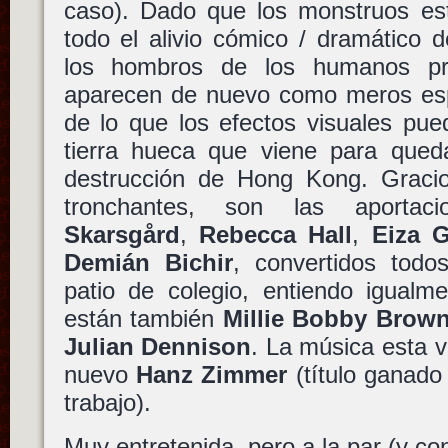
caso). Dado que los monstruos est
todo el alivio cómico / dramático 
los hombros de los humanos pro
aparecen de nuevo como meros es
de lo que los efectos visuales pued
tierra hueca que viene para queda
destrucción de Hong Kong. Graci
tronchantes, son las aport
Skarsgård
,
Rebecca Hall
,
Eiza 
Demián Bichir
, convertidos todo
patio de colegio, entiendo igualm
están también
Millie Bobby Brow
Julian Dennison
. La música esta 
nuevo
Hanz Zimmer
(título ganado
trabajo).
Muy entretenida, pero a la par (y co