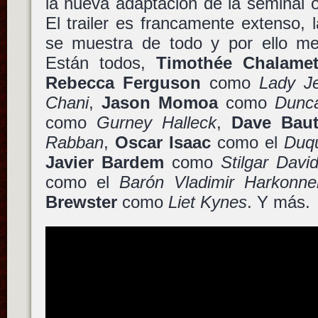
la nueva adaptación de la seminal
El trailer es francamente extenso,
se muestra de todo y por ello mej
Están todos,
Timothée Chalame
Rebecca Ferguson
como
Lady Je
Chani
,
Jason Momoa
como
Dunc
como
Gurney Halleck
,
Dave Baut
Rabban
,
Oscar Isaac
como el
Duqu
Javier Bardem
como
Stilgar Davi
como el
Barón Vladimir Harkonne
Brewster
como
Liet Kynes
. Y más.