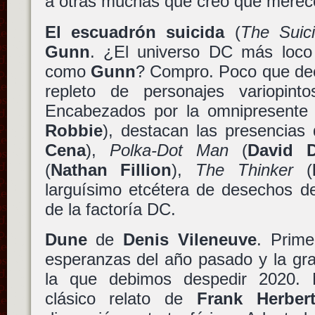
a otras muchas que creo que merece
El escuadrón suicida
(
The Suic
Gunn
. ¿El universo DC más loco
como
Gunn
? Compro. Poco que dec
repleto de personajes variopint
Encabezados por la omnipresent
Robbie
), destacan las presencias
Cena
),
Polka-Dot Man
(
David D
(
Nathan Fillion
),
The Thinker
(
larguísimo etcétera de desechos de
de la factoría DC.
Dune
de
Denis Vileneuve
. Prime
esperanzas del año pasado y la gr
la que debimos despedir 2020. 
clásico relato de
Frank Herber