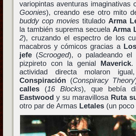
variopintas aventuras imaginativas
Goonies
), creando ese otro mito d
buddy cop movies
titulado
Arma Le
la también suprema secuela
Arma L
2
), cruzando el espectro de los 
macabros y cómicos gracias a
Los
jefe
(
Scrooged
), o paladeando el
pizpireto con la genial
Maverick
.
actividad directa molaron igu
Conspiración
(
Conspiracy Theory
calles
(
16 Blocks
), que bebía d
Eastwood
y su maravillosa
Ruta s
otro par de Armas
Letales
(un poco 