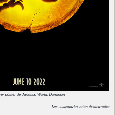
er póster de Jurassic World: Dominion
Los comentarios están desactivados