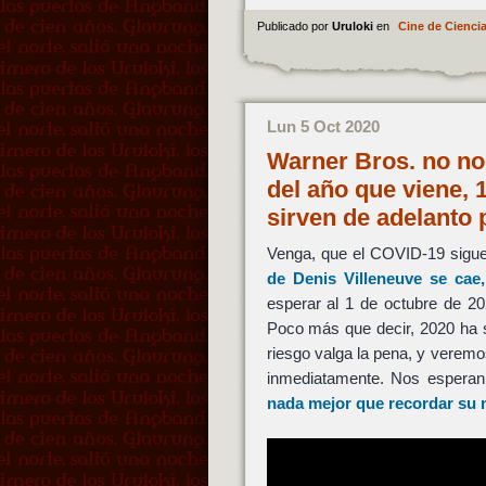
Publicado por
Uruloki
en
Cine de Ciencia
Lun 5 Oct 2020
Warner Bros. no no
del año que viene,
sirven de adelanto
Venga, que el COVID-19 sigue 
de
Denis Villeneuve
se cae,
esperar al 1 de octubre de 2
Poco más que decir, 2020 ha s
riesgo valga la pena, y verem
inmediatamente. Nos esperan 
nada mejor que recordar su m