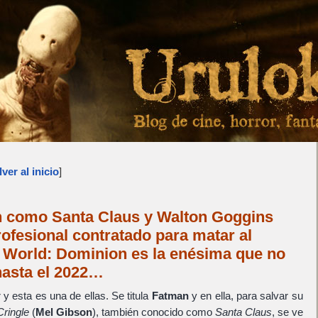
ver al inicio
]
n como Santa Claus y Walton Goggins
ofesional contratado para matar al
c World: Dominion es la enésima que no
 hasta el 2022…
y esta es una de ellas. Se titula
Fatman
y en ella, para salvar su
Cringle
(
Mel Gibson
), también conocido como
Santa Claus
, se ve