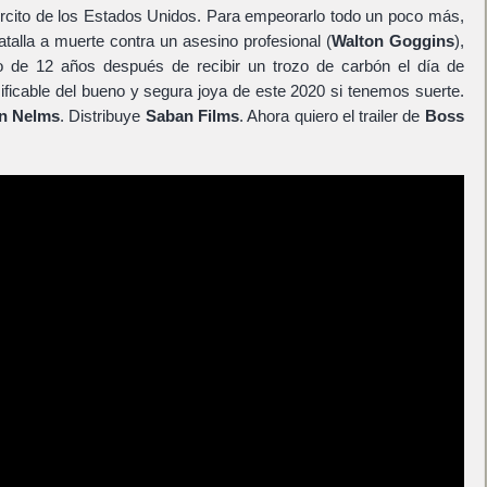
jército de los Estados Unidos. Para empeorarlo todo un poco más,
talla a muerte contra un asesino profesional (
Walton Goggins
),
o de 12 años después de recibir un trozo de carbón el día de
ificable del bueno y segura joya de este 2020 si tenemos suerte.
an Nelms
. Distribuye
Saban Films
. Ahora quiero el trailer de
Boss