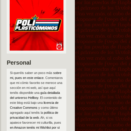
Personal
Si queréis saber un poco más
sobre
mi, pues en este enlace
. Comentaros
que mi cómic favorito se merece una
sección en mi web, así que aquí
tenéis disponible una
guía detallada
del universo Hellboy
. El contenido de
este blog está bajo una
licencia de
Creative Commons
y como último
agregado aquí tenéis la
política de
privacidad de la web
. Ah, si os
apatece favorecer mi culturilla, pues
en Amazon tenéis mi Wishlist por si