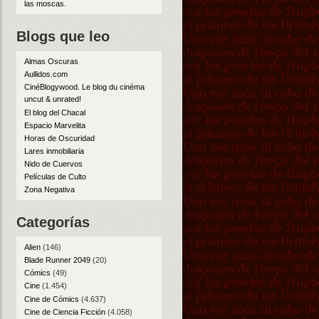
las moscas
.
Blogs que leo
Almas Oscuras
Aullidos.com
CinéBlogywood. Le blog du cinéma
uncut & unrated!
El blog del Chacal
Espacio Marvelita
Horas de Oscuridad
Lares inmobiliaria
Nido de Cuervos
Películas de Culto
Zona Negativa
Categorías
Alien
(146)
Blade Runner 2049
(20)
Cómics
(49)
Cine
(1.454)
Cine de Cómics
(4.637)
Cine de Ciencia Ficción
(4.058)