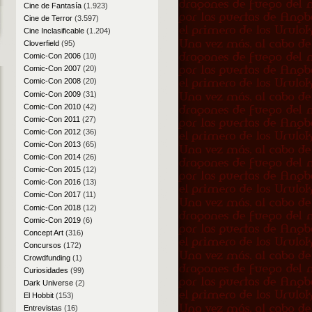
Cine de Fantasía
(1.923)
Cine de Terror
(3.597)
Cine Inclasificable
(1.204)
Cloverfield
(95)
Comic-Con 2006
(10)
Comic-Con 2007
(20)
Comic-Con 2008
(20)
Comic-Con 2009
(31)
Comic-Con 2010
(42)
Comic-Con 2011
(27)
Comic-Con 2012
(36)
Comic-Con 2013
(65)
Comic-Con 2014
(26)
Comic-Con 2015
(12)
Comic-Con 2016
(13)
Comic-Con 2017
(11)
Comic-Con 2018
(12)
Comic-Con 2019
(6)
Concept Art
(316)
Concursos
(172)
Crowdfunding
(1)
Curiosidades
(99)
Dark Universe
(2)
El Hobbit
(153)
Entrevistas
(16)