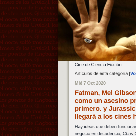
Cine de Ciencia Ficción
Artículos de esta categoría [
Vol
Mié 7 Oct 2020
Fatman, Mel Gibso
como un asesino pr
primero. y Jurassi
llegará a los cines
Hay ideas que deben funcionar 
negocio en decadencia,
Chris 