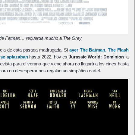
 de Fatman… recuerda mucho a The Grey
icia de esta pasada madrugada. Si
ayer
The Batman
,
The Flash
se aplazaban
hasta 2022, hoy es
Jurassic World: Dominion
la
vista para el verano que viene ahora no llegará a los cines hasta
 para no desesperar nos regalan un simpático cartel.