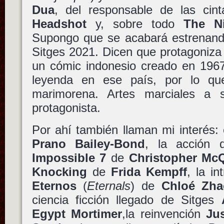
Dua
, del responsable de las cin
Headshot
y, sobre todo
The N
Supongo que se acabará estrenand
Sitges 2021. Dicen que protagoniz
un cómic indonesio creado en 1967
leyenda en ese país, por lo q
marimorena. Artes marciales a
protagonista.
Por ahí también llaman mi interés: 
Prano Bailey-Bond
, la acción
Impossible 7
de
Christopher McQ
Knocking
de
Frida Kempff
, la i
Eternos
(
Eternals
) de
Chloé Zha
ciencia ficción llegado de Sitges
Egypt Mortimer
,la reinvención
Ju