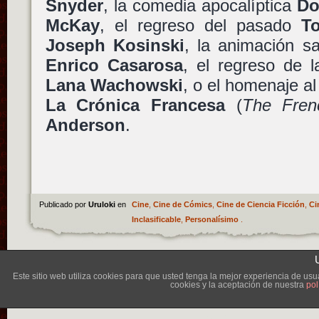
Snyder
, la comedia apocalíptica
Do
McKay
, el regreso del pasado
T
Joseph Kosinski
, la animación s
Enrico Casarosa
, el regreso de 
Lana Wachowski
, o el homenaje a
La Crónica Francesa
(
The Fren
Anderson
.
Publicado por
Uruloki
en
Cine
,
Cine de Cómics
,
Cine de Ciencia Ficción
,
Ci
Inclasificable
,
Personalísimo
.
Lléva
Este sitio web utiliza cookies para que usted tenga la mejor experiencia de u
cookies y la aceptación de nuestra
pol