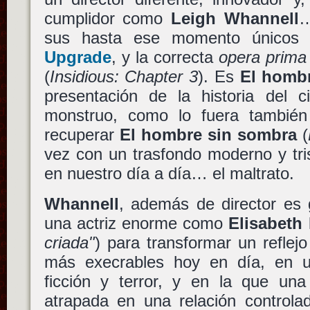
cumplidor como
Leigh Whannell
…
sus hasta ese momento únicos 
Upgrade
, y la correcta
opera prima
(
Insidious: Chapter 3
). Es
El hombr
presentación de la historia del ci
monstruo, como lo fuera también
recuperar
El hombre sin sombra
(
vez con un trasfondo moderno y tr
en nuestro día a día… el maltrato.
Whannell
, además de director es 
una actriz enorme como
Elisabeth
criada"
) para transformar un reflej
más execrables hoy en día, en un
ficción y terror, y en la que un
atrapada en una relación controla