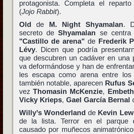
protagonista. Completa el repart
(
Jojo Rabbit
).
Old
de
M. Night Shyamalan
. 
secreto de
Shyamalan
se centra 
"Castillo de arena"
de
Frederik P
Lévy
. Dicen que podría presentar
que descubren un cadáver en una p
va deformándose y han de enfrentar
les escapa como arena entre los 
también notable, aparecen
Rufus S
vez
Thomasin McKenzie
,
Embeth
Vicky Krieps
,
Gael García Bernal
Willy’s Wonderland
de
Kevin Lew
de la lista. Terror en el parque 
causado por muñecos animatrónicos