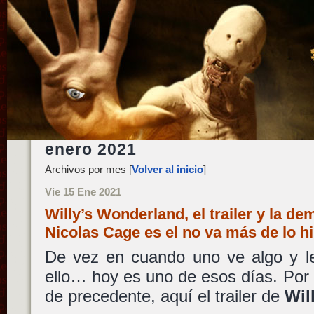
enero 2021
Archivos por mes [
Volver al inicio
]
Vie 15 Ene 2021
Willy’s Wonderland, el trailer y la d
Nicolas Cage es el no va más de lo h
De vez en cuando uno ve algo y le
ello… hoy es uno de esos días. Por l
de precedente, aquí el trailer de
Wil