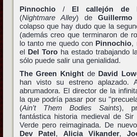
Pinnochio
/
El callejón de 
(
Nightmare Alley
) de
Guillermo
colapso que hay dudo que la segun
(además creo que terminaron de ro
lo tanto me quedo con
Pinnochio
,
el
Del Toro
ha estado trabajando la
sólo puede salir una genialidad.
The Green Knight
de
David Low
han visto su estreno aplazado. 
abrumadora. El director de la infini
la que podría pasar por su "precue
(
Ain’t Them Bodies Saints
), p
fantástica historia medieval de Si
Verde pero reimaginada. De nuevo 
Dev Patel
,
Alicia Vikander
,
Jo