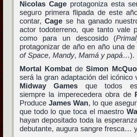
Nicolas Cage
protagoniza esta ser
seguro primera flipada de este a
contar,
Cage
se ha ganado nuestr
actor todoterreno, que tanto vale 
como para un descosido (
Primal
protagonizar de año en año una de 
of Space
,
Mandy
,
Mamá y papá
…).
Mortal Kombat
de
Simon McQuo
será la gran adaptación del icónico 
Midway Games
que todos esp
siempre la imperecedera obra de
Produce
James Wan
, lo que asegu
que todo lo que toca el maestro
Wa
hayan depositado toda la esperanz
debutante, augura sangre fresca… y