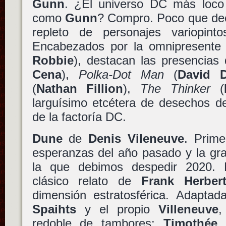
Gunn
. ¿El universo DC más loco
como
Gunn
? Compro. Poco que dec
repleto de personajes variopint
Encabezados por la omnipresent
Robbie
), destacan las presencias
Cena
),
Polka-Dot Man
(
David D
(
Nathan Fillion
),
The Thinker
(
larguísimo etcétera de desechos de
de la factoría DC.
Dune
de
Denis Vileneuve
. Prime
esperanzas del año pasado y la gr
la que debimos despedir 2020. 
clásico relato de
Frank Herber
dimensión estratosférica. Adapta
Spaihts
y el propio
Villeneuve
,
redoble de tambores:
Timothée 