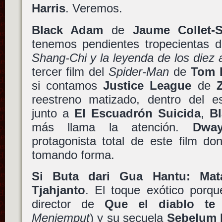
Harris
. Veremos.
Black Adam
de
Jaume Collet-S
tenemos pendientes tropecientas 
Shang-Chi y la leyenda de los diez a
tercer film del
Spider-Man
de
Tom 
si contamos
Justice League
de
reestreno matizado, dentro del e
junto a
El Escuadrón Suicida
,
B
más llama la atención.
Dwa
protagonista total de este film d
tomando forma.
Si Buta dari Gua Hantu: Mata
Tjahjanto
. El toque exótico porq
director de
Que el diablo te 
Menjemput
) y su secuela
Sebelum I