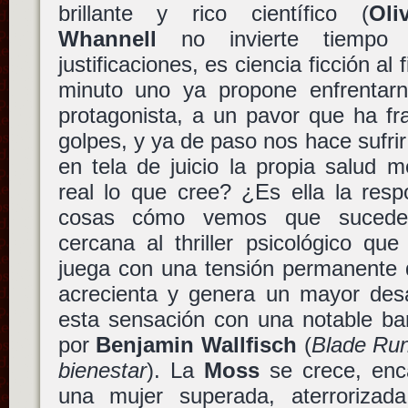
brillante y rico científico (
Oli
Whannell
no invierte tiempo
justificaciones, es ciencia ficción al 
minuto uno ya propone enfrentar
protagonista, a un pavor que ha fr
golpes, y ya de paso nos hace sufr
en tela de juicio la propia salud 
real lo que cree? ¿Es ella la res
cosas cómo vemos que suceden
cercana al thriller psicológico que
juega con una tensión permanente 
acrecienta y genera un mayor de
esta sensación con una notable b
por
Benjamin Wallfisch
(
Blade Ru
bienestar
). La
Moss
se crece, enc
una mujer superada, aterrorizad