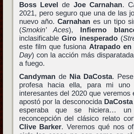
Boss Level
de
Joe Carnahan
. 
2021, pero seguro que una de las j
nuevo año.
Carnahan
es un tipo si
(
Smokin’ Aces
),
Infierno blanc
inclasificable
Giro inesperado
(
Str
este film que fusiona
Atrapado en 
Day
) con la acción más disparatada
a fuego.
Candyman
de
Nia DaCosta
. Pese
profesa hacia ella, para mi un
interesantes del 2020 que veremos
apostó por la desconocida
DaCosta
esperaba que se hiciera… u
reconcepción del clásico relato co
Clive Barker
. Veremos qué nos of