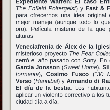
Expediente Warren: El caso Enf
The Enfield Poltergeist
) y
Fast & 
para ofrecernos una idea original
mejor maneja (aunque todo lo que
oro). Película misterio de la que
alturas.
Veneciafrenia
de
Álex de la Igles
misterioso proyecto
The Fear Collec
cerró el año pasado con Sony. En 
García Jonsson
(
Sweet Home
),
Si
tormenta
),
Cosimo Fusco
(
"30 
Verso
(
Hannibal
) y
Armando di Ra
El día de la bestia
. Los habitan
aplicar un violento correctivo a los 
ciudad día a día.