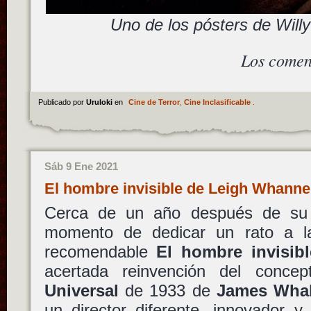
Uno de los pósters de Will
Los comen
Publicado por
Uruloki
en
Cine de Terror
,
Cine Inclasificable
.
Sáb 9 Ene 2021
El hombre invisible de Leigh Whanne
Cerca de un año después de su 
momento de dedicar un rato a 
recomendable
El hombre invisibl
acertada reinvención del concep
Universal
de 1933 de
James Wha
un director diferente, innovador y