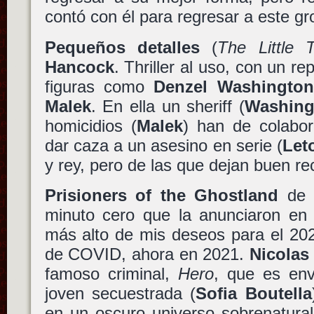
contó con él para regresar a este gr
Pequeños detalles
(
The Little 
Hancock
. Thriller al uso, con un re
figuras como
Denzel Washington
Malek
. En ella un sheriff (
Washing
homicidios (
Malek
) han de colabor
dar caza a un asesino en serie (
Let
y rey, pero de las que dejan buen re
Prisioners of the Ghostland
d
minuto cero que la anunciaron en 
más alto de mis deseos para el 202
de COVID, ahora en 2021.
Nicolas
famoso criminal,
Hero
, que es env
joven secuestrada (
Sofia Boutella
en un oscuro universo sobrenatural