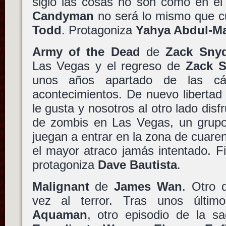
siglo las cosas no son como en el
Candyman
no será lo mismo que c
Todd
. Protagoniza
Yahya Abdul-Ma
Army of the Dead
de
Zack Sny
Las Vegas y el regreso de
Zack S
unos años apartado de las cá
acontecimientos. De nuevo libertad
le gusta y nosotros al otro lado disf
de zombis en Las Vegas, un grupo
juegan a entrar en la zona de cuaren
el mayor atraco jamás intentado. 
protagoniza
Dave Bautista
.
Malignant
de
James Wan
. Otro 
vez al terror. Tras unos últi
Aquaman
, otro episodio de la s