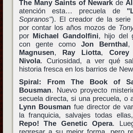
The Many Saints of Newark
de
Al
atención esta… precuela de
"
Sopranos"
). El creador de la seri
por contar los años mozos de
Ton
por
Michael Gandolfini
, hijo del
con gente como
Jon Bernthal
Magnusen
,
Ray Liotta
,
Corey 
Nivola
. Curiosidad, a ver qué sa
historia fresca en los barrios de New
Spiral: From The Book of S
Bousman
. Nuevo proyecto misteri
secuela directa, si una precuela, o 
Lynn Bousman
fue director de var
la franquicia, salvajes todas ella
Repo! The Genetic Opera
. Lue
regresar a su mejor forma, pero r