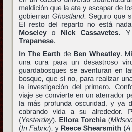
maldición que la ata y escapar de lo
gobiernan
Ghostland
. Seguro que s
El resto del reparto no está nad
Moseley
o
Nick Cassavetes
. Y
Trapanese
.
In The Earth
de
Ben Wheatley
. M
una cura para un desastroso viru
guardabosques se aventuran en la
bosque, que si no, para realizar un
la investigación del primero. Con
viaje se convierte en un aterrador p
la más profunda oscuridad, y ya 
cobrando vida a su alrededor. 
(
Yesterday
),
Ellora Torchia
(
Midso
(
In Fabric
), y
Reece Shearsmith
(
A 