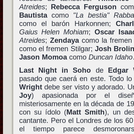
Atreides
;
Rebecca Ferguson
co
Bautista
como
"La bestia" Rabb
como el barón Harkonnen;
Char
Gaius Helen Mohiam
;
Oscar Isaa
Atreides
;
Zendaya
como la freme
como el fremen Stilgar;
Josh Broli
Jason Momoa
como
Duncan Idaho
Last Night in Soho
de
Edgar 
pasado que caerá en este. Todo lo
Wright
debe ser visto y adorado. U
Joy
) apasionada por el dis
misteriosamente en la década de 1
con su ídolo (
Matt Smith
), un de
cantante. Pero el Londres de los 60
el tiempo parece desmoronar