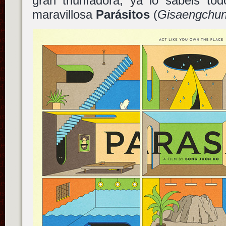
gran triunfadora, ya lo sabéis to
maravillosa
Parásitos
(
Gisaengchu