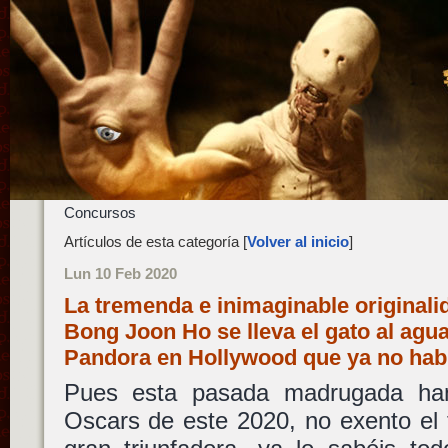
Concursos
Artículos de esta categoría [
Volver al inicio
]
Lun 10 Feb 2020
La tremenda e inimaginable originali
Bong Joon Ho se lleva el gato al agua
Pandora en Hollywood que ya no hab
Pues esta pasada madrugada han
Oscars de este 2020, no exento el 