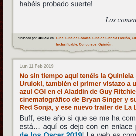
habéis probado suerte!
Los comen
Publicado por
Uruloki
en
Cine
,
Cine de Cómics
,
Cine de Ciencia Ficción
,
Ci
Inclasificable
,
Concursos
,
Opinión
.
Lun 11 Feb 2019
No sin tiempo aquí tenéis la Quiniela
Uruloki, también el primer vistazo a 
azul CGI en el Aladdin de Guy Ritchie
cinematográfico de Bryan Singer y su
Red Sonja, y ese nuevo trailer de La
Buff, este año si que se me ha com
está… aquí os dejo con en enlace 
de los Oscar 2019
! La web es como