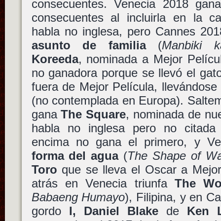
consecuentes. Venecia 2018 ga
consecuentes al incluirla en la ca
habla no inglesa, pero Cannes 20
asunto de familia
(
Manbiki k
Koreeda
, nominada a Mejor Películ
no ganadora porque se llevó el gat
fuera de Mejor Película, llevándose
(no contemplada en Europa). Salte
gana
The Square
, nominada de nue
habla no inglesa pero no citada
encima no gana el primero, y Ve
forma del agua
(
The Shape of Wa
Toro
que se lleva el Oscar a Mejo
atrás en Venecia triunfa
The Wo
Babaeng Humayo
), Filipina, y en C
gordo
I, Daniel Blake
de
Ken 