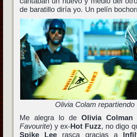
cantaban un huevo y medio del otro
de baratillo diría yo. Un pelín bocho
Olivia Colam repartiendo
Me alegra lo de
Olivia Colman
Favourite
) y ex-
Hot Fuzz
, no digo q
Spike Lee
rasca gracias a
Inf