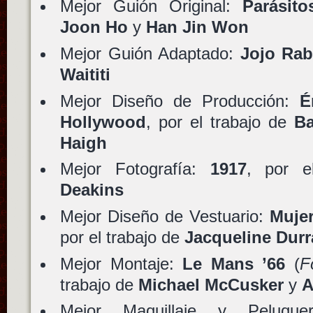
Mejor Guión Original:
Parásito
Joon Ho
y
Han Jin Won
Mejor Guión Adaptado:
Jojo Rab
Waititi
Mejor Diseño de Producción:
É
Hollywood
, por el trabajo de
Ba
Haigh
Mejor Fotografía:
1917
, por e
Deakins
Mejor Diseño de Vestuario:
Mujer
por el trabajo de
Jacqueline Dur
Mejor Montaje:
Le Mans ’66
(
F
trabajo de
Michael McCusker
y
A
Mejor Maquillaje y Peluqu