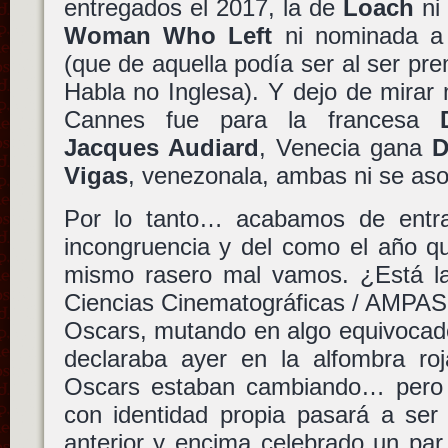
entregados el 2017, la de
Loach
ni
Woman Who Left
ni nominada a p
(que de aquella podía ser al ser pre
Habla no Inglesa). Y dejo de mirar
Cannes fue para la francesa
Jacques Audiard
, Venecia gana
D
Vigas
, venezonala, ambas ni se as
Por lo tanto… acabamos de entra
incongruencia y del como el año qu
mismo rasero mal vamos. ¿Está l
Ciencias Cinematográficas / AMPAS,
Oscars, mutando en algo equivocad
declaraba ayer en la alfombra ro
Oscars estaban cambiando… pero 
con identidad propia pasará a ser 
anterior y encima celebrado un pa