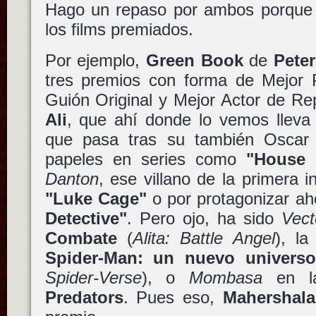
Hago un repaso por ambos porque 
los films premiados.
Por ejemplo,
Green Book
de
Peter
tres premios con forma de Mejor P
Guión Original y Mejor Actor de R
Ali
, que ahí donde lo vemos lleva
que pasa tras su también Osca
papeles en series como
"House 
Danton
, ese villano de la primera
"Luke Cage"
o por protagonizar ah
Detective"
. Pero ojo, ha sido
Vect
Combate
(
Alita: Battle Angel
), l
Spider-Man: un nuevo universo
Spider-Verse
), o
Mombasa
en la
Predators
. Pues eso,
Mahershala