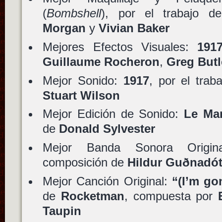
(
Bombshell
), por el trabajo 
Morgan
y
Vivian Baker
Mejores Efectos Visuales:
191
Guillaume Rocheron
,
Greg Butl
Mejor Sonido:
1917
, por el tra
Stuart Wilson
Mejor Edición de Sonido:
Le Ma
de
Donald Sylvester
Mejor Banda Sonora Origi
composición de
Hildur Guðnadót
Mejor Canción Original:
“(I’m go
de
Rocketman
, compuesta por
Taupin