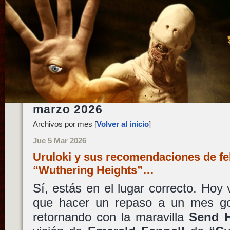
marzo 2026
Archivos por mes [
Volver al inicio
]
Jue 5 Mar 2026
Uruloki y sus recomendaciones de fe
“Wuthering Heights”…
Sí, estás en el lugar correcto. Hoy 
que hacer un repaso a un mes g
retornando con la maravilla
Send 