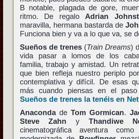
B notable, plagada de gore, muert
ritmo. De regalo
Adrian Johns
maravilla, hermana bastarda de
Joh
Funciona bien y va a lo que va, se 
Sueños de trenes
(
Train Dreams
) 
vida pasar a lomos de los caball
familia, trabajo y amistad. Un retra
que bien refleja nuestro periplo p
contemplativa y difícil. De esas q
más cuando piensas en el paso
Sueños de trenes
la tenéis en Net
Anaconda
de
Tom Gormican
.
Ja
Steve Zahn
y
Thandiwe N
cinematográfica aventura com
modernizada de
Bowfinger
mezc