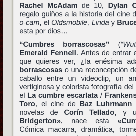
Rachel McAdam
de 10,
Dylan O
regalo guiños a la historia del cine
o-cam
, el
Oldsmobile
,
Linda
y
Bruc
esta por dios…
“Cumbres borrascosas”
(
“Wut
Emerald Fennell
. Antes de entrar 
que quieres ver, ¿la enésima a
borrascosas
o una reconcepción d
caballo entre un videoclip, un a
vertiginosa y colorista fotografía del
el
La cumbre escarlata
/
Frankens
Toro
, el cine de
Baz Luhrmann
novelas de
Corín Tellado
, y 
Bridgerton»
, nace esta
«Cum
Cómica macarra, dramática, tormen