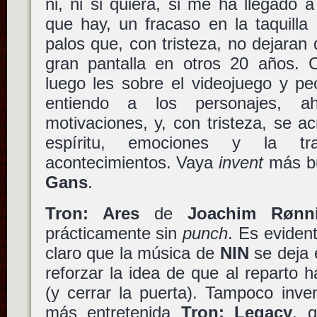
ni, ni si quiera, si me ha llegado a
que hay, un fracaso en la taquilla
palos que, con tristeza, no dejaran 
gran pantalla en otros 20 años. C
luego les sobre el videojuego y p
entiendo a los personajes, a
motivaciones, y, con tristeza, se ac
espíritu, emociones y la tr
acontecimientos. Vaya
invent
más b
Gans
.
Tron: Ares
de
Joachim Rønn
prácticamente sin
punch
. Es eviden
claro que la música de
NIN
se deja 
reforzar la idea de que al reparto h
(y cerrar la puerta). Tampoco inve
más entretenida
Tron: Legacy
, 