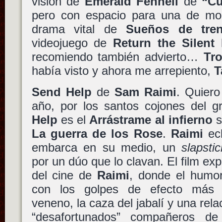
visión de
Emerald Fennell
de
“Cu
pero con espacio para una de mon
drama vital de
Sueños de tre
videojuego de
Return the Silent 
recomiendo también advierto…
Tro
había visto y ahora me arrepiento,
T
Send Help
de
Sam Raimi
. Quiero
año, por los santos cojones del 
Help
es el
Arrástrame al infierno
s
La guerra de los Rose
.
Raimi
ech
embarca en su medio, un
slapstic
por un dúo que lo clavan. El film exp
del cine de
Raimi
, donde el humo
con los golpes de efecto más 
veneno, la caza del jabalí y una rel
“desafortunados” compañeros de 