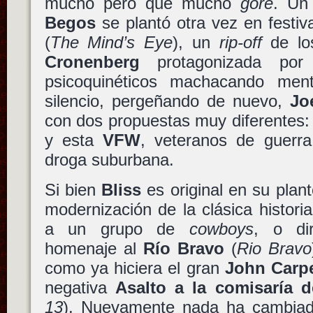
mucho pero que mucho
gore
. Un
Begos
se plantó otra vez en festi
(
The Mind’s Eye
), un
rip-off
de l
Cronenberg
protagonizada por
psicoquinéticos machacando me
silencio, pergeñando de nuevo,
Jo
con dos propuestas muy diferentes
y esta
VFW
, veteranos de guerra
droga suburbana.
Si bien
Bliss
es original en su plan
modernización de la clásica histor
a un grupo de
cowboys
, o di
homenaje al
Río Bravo
(
Rio Bravo
como ya hiciera el gran
John Carp
negativa
Asalto a la comisaría de
13
). Nuevamente nada ha cambiad