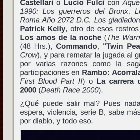
Castellari
o
Lucio Fulci
con
Aquel
1990: Los guerreros del Bronx
,
L
Roma Año 2072 D.C. Los gladiador
Patrick Kelly
, otro de esos rostro
Los amos de la noche
(
The Warri
(48 Hrs.),
Commando
,
"Twin Pea
Crow
), y para rematar la jugada al 
por varias razones como la sa
participaciones en
Rambo: Acorrala
First Blood Part II
) o
La carrera 
2000
(
Death Race 2000
).
¿Qué puede salir mal? Pues nad
espera, violencia, serie B, sabe más
por diablo, y todo eso.