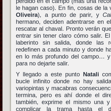
perdido en el campo (más una reco
le hagan caso). En fin, cosas de la 
Oliveira
), a punto de parir, y
Ca
hermano, deciden adentrarse en e
rescatar al chaval. Pronto verán qu
entrar sin tener claro cómo salir. 
laberinto sin salida, donde las 
redefinen a cada minuto y donde ha
en lo más profundo del campo… y
para no dejarte salir.
Y llegado a este punto
Natali
com
bucle infinito donde no hay salida
variopintas y macabras consecuencia
termina, pero es ahí donde el direc
también, exprime el mismo una y 
complicar la trama hasta el d