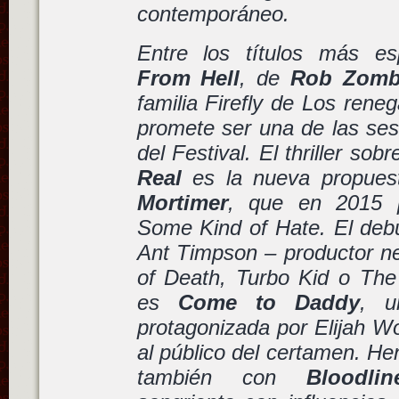
contemporáneo.
Entre los títulos más e
From Hell
, de
Rob Zomb
familia Firefly de
Los reneg
promete ser una de las ses
del Festival. El thriller sob
Real
es la nueva propue
Mortimer
, que en 2015 p
Some Kind of Hate
. El deb
Ant Timpson – productor 
of Death
,
Turbo Kid
o
The
es
Come to Daddy
, u
protagonizada por Elijah W
al público del certamen. H
también con
Bloodlin