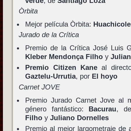
verde
, de
Santiago Loza
Òrbita
Mejor película Òrbita:
Huachicole
Jurado de la Crítica
Premio de la Crítica José Luis 
Kleber Mendonça Filho
y
Julia
Premio Citizen Kane
al direct
Gaztelu-Urrutia
, por
El hoyo
Carnet JOVE
Premio Jurado Carnet Jove al m
género fantástico:
Bacurau
, 
Filho
y
Juliano Dornelles
Premio al mejor largometraje de