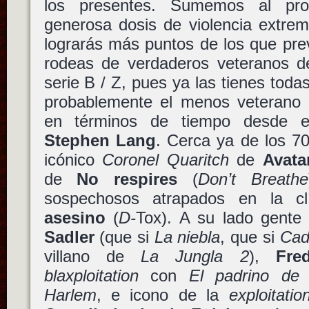
los presentes. Sumemos al pr
generosa dosis de violencia extrem
lograrás más puntos de los que pre
rodeas de verdaderos veteranos de
serie B / Z, pues ya las tienes tod
probablemente el menos veterano 
en términos de tiempo desde 
Stephen Lang
. Cerca ya de los 7
icónico
Coronel Quaritch
de
Avata
de
No respires
(
Don’t Breathe
sospechosos atrapados en la c
asesino
(
D-
Tox). A su lado gente 
Sadler
(que si
La niebla
, que si
Cad
villano de
La Jungla 2
),
Fre
blaxploitation
con
El padrino de
Harlem
, e icono de la
exploitatio