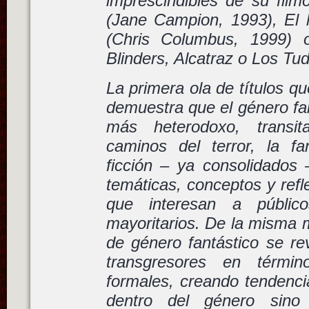
imprescindibles de su fil
(Jane Campion, 1993),
El 
(Chris Columbus, 1999) 
Blinders, Alcatraz
o
Los Tud
La primera ola de títulos qu
demuestra que el género fa
más heterodoxo, transi
caminos del terror, la fa
ficción – ya consolidados 
temáticas, conceptos y ref
que interesan a públi
mayoritarios. De la misma m
de género fantástico se r
transgresores en términ
formales, creando tendenci
dentro del género sino 