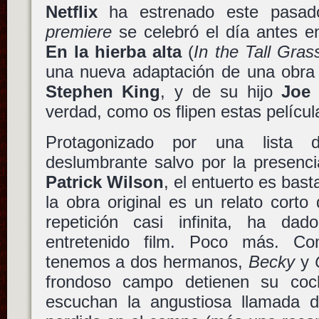
Netflix
ha estrenado este pasado
premiere
se celebró el día antes en
En la hierba alta
(
In the Tall Gras
una nueva adaptación de una obra 
Stephen King
, y de su hijo
Joe 
verdad, como os flipen estas película
Protagonizado por una lista
deslumbrante salvo por la presenci
Patrick Wilson
, el entuerto es bas
la obra original es un relato cort
repetición casi infinita, ha da
entretenido film. Poco más. C
tenemos a dos hermanos,
Becky
y
frondoso campo detienen su co
escuchan la angustiosa llamada 