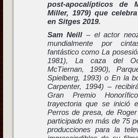
post-apocalípticos de
Miller, 1979) que celebr
en Sitges 2019.
Sam Neill
– el actor neoz
mundialmente por cintas
fantástico como
La posesi
1981)
, La caza del O
McTiernan, 1990)
, Parqu
Spielberg, 1993) o
En la b
Carpenter, 1994) – recibir
Gran Premio Honorífi
trayectoria que se inició
Perros de presa
, de Roger
participado en más de 75 p
producciones para la telev