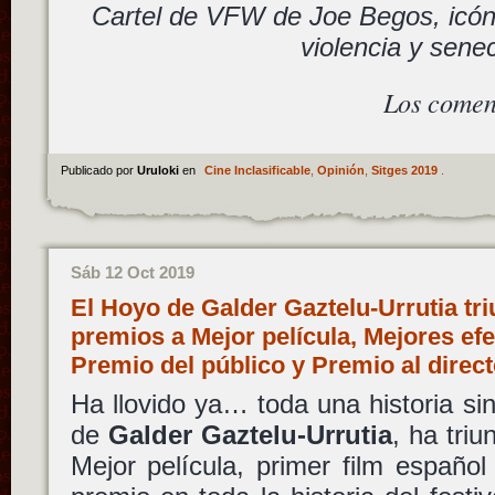
Cartel de VFW de Joe Begos, icó
violencia y sene
Los comen
Publicado por
Uruloki
en
Cine Inclasificable
,
Opinión
,
Sitges 2019
.
Sáb 12 Oct 2019
El Hoyo de Galder Gaztelu-Urrutia tri
premios a Mejor película, Mejores efe
Premio del público y Premio al direc
Ha llovido ya… toda una historia sin
de
Galder Gaztelu-Urrutia
, ha tri
Mejor película, primer film españo