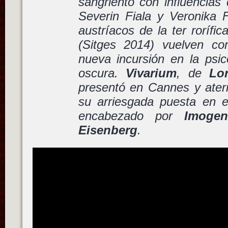
sangriento con influencias
Severin Fiala y Veronika F
austríacos de la ter rorífi
(Sitges 2014) vuelven c
nueva incursión en la ps
oscura.
Vivarium
, de
Lo
presentó en Cannes y aterr
su arriesgada puesta en 
encabezado por
Imoge
Eisenberg
.