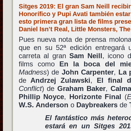
Sitges 2019: El gran Sam Neill recibi
Honorífico y Pupi Avati también estará
esto primera gran lista de films pres
Daniel Isn’t Real, Little Monsters, Th
Pues nueva nota de prensa molona 
que en su 52ª edición entregará 
carreta al gran
Sam Neill
, icono 
films como
En la boca del mi
Madness
) de
John Carpenter
,
La 
de
Andrzej Zulawski
,
El final 
Conflict
) de
Graham Baker
,
Calma
Phillip Noyce
,
Horizonte Final
(
E
W.S. Anderson
o
Daybreakers
de
El fantástico más hetero
estará en un Sitges 201