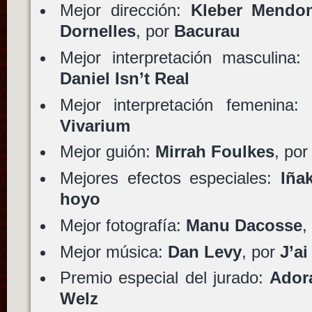
Mejor dirección:
Kleber Mendon
Dornelles
, por
Bacurau
Mejor interpretación masculina:
Daniel Isn’t Real
Mejor interpretación femenina:
Vivarium
Mejor guión:
Mirrah Foulkes
, po
Mejores efectos especiales:
Iña
hoyo
Mejor fotografía:
Manu Dacosse
,
Mejor música:
Dan Levy
, por
J’a
Premio especial del jurado:
Ador
Welz