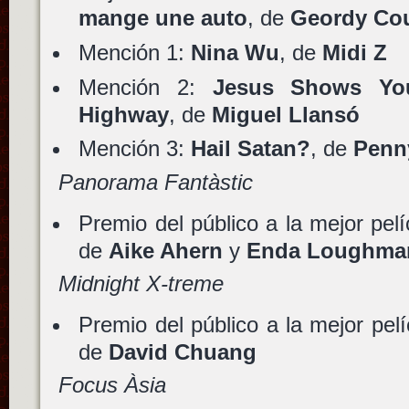
mange une auto
, de
Geordy Cou
Mención 1:
Nina Wu
, de
Midi Z
Mención 2:
Jesus Shows Yo
Highway
, de
Miguel Llansó
Mención 3:
Hail Satan?
, de
Penn
Panorama Fantàstic
Premio del público a la mejor pel
de
Aike Ahern
y
Enda Loughma
Midnight X-treme
Premio del público a la mejor pel
de
David Chuang
Focus Àsia