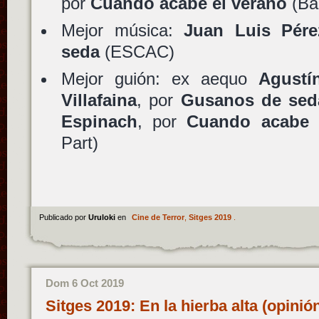
por
Cuando acabe el verano
(Ba
Mejor música:
Juan Luis Pére
seda
(ESCAC)
Mejor guión: ex aequo
Agustí
Villafaina
, por
Gusanos de sed
Espinach
, por
Cuando acabe 
Part)
Publicado por
Uruloki
en
Cine de Terror
,
Sitges 2019
.
Dom 6 Oct 2019
Sitges 2019: En la hierba alta (opini