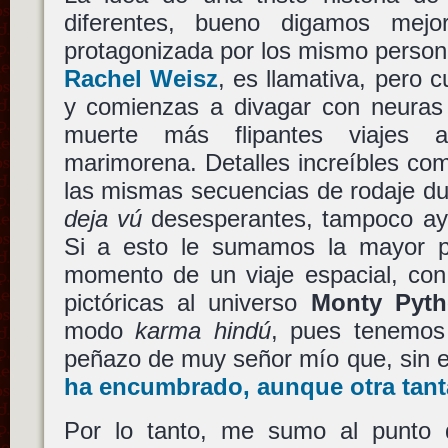
diferentes, bueno digamos mej
protagonizada por los mismo person
Rachel Weisz
, es llamativa, pero 
y comienzas a divagar con neuras 
muerte más flipantes viajes 
marimorena. Detalles increíbles co
las mismas secuencias de rodaje dura
deja vú
desesperantes, tampoco ayud
Si a esto le sumamos la mayor pa
momento de un viaje espacial, con 
pictóricas al universo
Monty Pyt
modo
karma hindú
, pues tenemo
peñazo de muy señor mío que, sin
ha encumbrado, aunque otra tan
Por lo tanto, me sumo al punto 