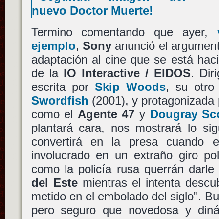
Termino comentando que ayer,
ejemplo
,
Sony
anunció el argumen
adaptación al cine que se está hac
de la
IO Interactive / EIDOS
. Dir
escrita por
Skip Woods
, su otro
Swordfish
(2001), y protagonizada
como el
Agente 47
y
Dougray Sco
plantará cara, nos mostrará lo sig
convertirá en la presa cuando 
involucrado en un extraño giro pol
como la policía rusa querrán darl
del Este
mientras el intenta descub
metido en el embolado del siglo". Bu
pero seguro que novedosa y dinám