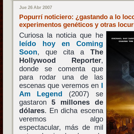
Jue 26 Abr 2007
Popurrí noticiero: ¿gastando a lo loc
experimentos genéticos y otras loc
Curiosa la noticia que he
leído hoy en Coming
Soon
, que cita a
The
Hollywood Reporter
,
donde se comenta que
para rodar una de las
escenas que veremos en
I
Am Legend
(2007) se
gastaron
5 millones de
dólares
. En dicha escena
veremos algo
espectacular, más de mil