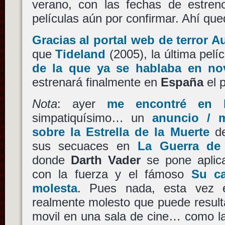
verano, con las fechas de estre
películas aún por confirmar. Ahí q
Gracias al portal web de terror A
que
Tideland
(2005), la última pelí
de la que ya se hablaba en no
estrenará finalmente en
España
el 
Nota
: ayer
me encontré en 
simpatiquísimo… un
anuncio / m
sobre la Estrella de la Muerte
d
sus secuaces en
La Guerra de 
donde
Darth Vader
se pone aplica
con la fuerza y el fámoso
Su ca
molesta
. Pues nada, esta vez 
realmente molesto que puede result
movil en una sala de cine… como 