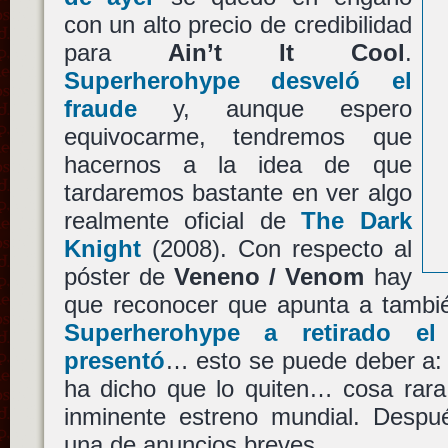
con un alto precio de credibilidad
para
Ain’t It Cool
.
Superherohype desveló el
fraude
y, aunque espero
equivocarme, tendremos que
hacernos a la idea de que
tardaremos bastante en ver algo
realmente oficial de
The Dark
Knight
(2008). Con respecto al
póster de
Veneno / Venom
hay
que reconocer que apunta a tambié
Superherohype a retirado el
presentó
… esto se puede deber a: 
ha dicho que lo quiten… cosa rara
inminente estreno mundial. Despu
una de anuncios breves…