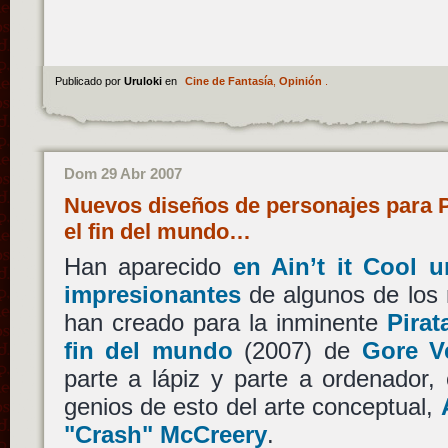
Publicado por
Uruloki
en
Cine de Fantasía
,
Opinión
.
Dom 29 Abr 2007
Nuevos diseños de personajes para Pi
el fin del mundo…
Han aparecido
en Ain’t it Cool 
impresionantes
de algunos de los
han creado para la inminente
Pirat
fin del mundo
(2007) de
Gore V
parte a lápiz y parte a ordenador,
genios de esto del arte conceptual,
"Crash" McCreery
.