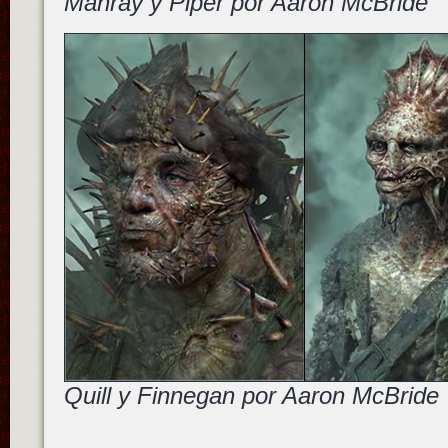
Manray y Piper
por Aaron McBride
Quill y Finnegan
por Aaron McBride