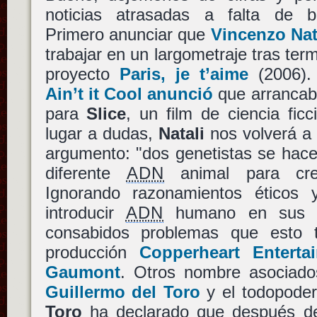
noticias atrasadas a falta de 
Primero anunciar que
Vincenzo Nat
trabajar en un largometraje tras ter
proyecto
Paris, je t’aime
(2006)
Ain’t it Cool anunció
que arrancaba
para
Slice
, un film de ciencia ficc
lugar a dudas,
Natali
nos volverá a 
argumento: "dos genetistas se hac
diferente
ADN
animal para crea
Ignorando razonamientos éticos 
introducir
ADN
humano en sus e
consabidos problemas que esto t
producción
Copperheart Enterta
Gaumont
. Otros nombre asociados
Guillermo del Toro
y el todopode
Toro
ha declarado que después de 