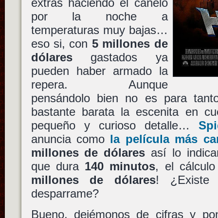
extras haciendo el canelo
por la noche a
temperaturas muy bajas…
eso si, con
5 millones de
dólares
gastados ya
pueden haber armado la
repera. Aunque
pensándolo bien no es para tant
bastante barata la escenita en cu
pequeño y curioso detalle…
Sp
anuncia como
la película más ca
millones de dólares
así lo indic
que dura
140 minutos
, el cálcu
millones de dólares
! ¿Existe
desparrame?
Bueno, dejémonos de cifras y po