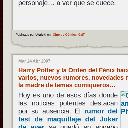
personaje… a ver que se cuece.
Publicado por
Uruloki
en
Cine de Cómics
,
GdT
.
Mar 24 Abr 2007
Harry Potter y la Orden del Fénix ha
varios, nuevos rumores, novedades n
la madre de temas comiqueros…
Hoy es uno de esos días donde
las noticias potentes destacan
por su ausencia. El
rumor del
test de maquillaje del Joker
de ayer
se quedó en engaño