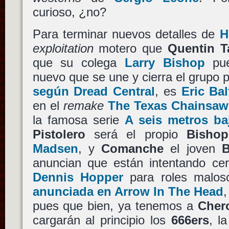
curioso, ¿no?
Para terminar nuevos detalles de
H
exploitation
motero que
Quentin T
que su colega
Larry Bishop
pu
nuevo que se une y cierra el grupo p
según Dread Central
, es
Eric Bal
en el
remake
The Texas Chainsa
la famosa serie
A seis metros baj
Pistolero
será el propio
Bishop
Madsen
, y
Comanche
el joven
B
anuncian que están intentando ce
Dennis Hopper
para roles malos
anunciada en Arrow In The Head
,
pues que bien, ya tenemos a
Cher
cargarán al principio los
666ers
, l