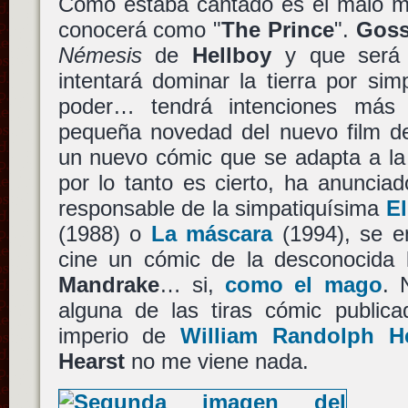
Como estaba cantado es el malo mal
conocerá como "
The Prince
".
Gos
Némesis
de
Hellboy
y que será 
intentará dominar la tierra por sim
poder… tendrá intenciones más 
pequeña novedad del nuevo film 
un nuevo cómic que se adapta a la
por lo tanto es cierto, ha anunci
responsable de la simpatiquísima
El
(1988) o
La máscara
(1994), se e
cine un cómic de la desconocida
Mandrake
… si,
como el mago
. 
alguna de las tiras cómic publica
imperio de
William Randolph He
Hearst
no me viene nada.