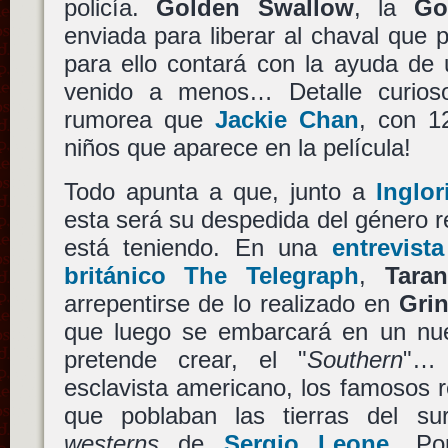
policía.
Golden Swallow
, la
Go
enviada para liberar al chaval que
para ello contará con la ayuda d
venido a menos… Detalle curios
rumorea que
Jackie Chan
, con 1
niños que aparece en la película!
Todo apunta a que, junto a
Inglo
esta será su despedida del género r
está teniendo. En una
entrevist
británico The Telegraph
,
Taran
arrepentirse de lo realizado en
Gri
que luego se embarcará en un nu
pretende crear, el "
Southern
"… 
esclavista americano, los famosos 
que poblaban las tierras del s
westerns
de
Sergio Leone
. Po