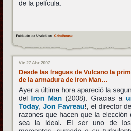
de la película.
Publicado por
Uruloki
en
Grindhouse
.
Vie 27 Abr 2007
Desde las fraguas de Vulcano la prim
de la armadura de Iron Man…
Ayer a última hora apareció la segun
del
Iron Man
(2008). Gracias a
u
Today
,
Jon Favreau
!, el director d
razones que hacen que la elección
sea la ideal. El ser uno de los
momentos, sumado a su turbulenta