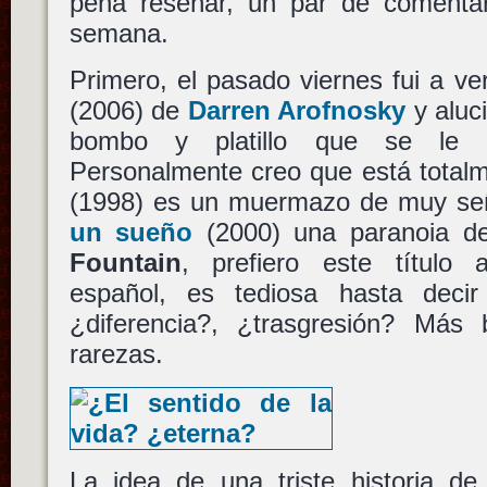
pena reseñar, un par de comentari
semana.
Primero, el pasado viernes fui a v
(2006) de
Darren Arofnosky
y aluc
bombo y platillo que se le d
Personalmente creo que está total
(1998) es un muermazo de muy se
un sueño
(2000) una paranoia d
Fountain
, prefiero este título
español, es tediosa hasta decir
¿diferencia?, ¿trasgresión? Más 
rarezas.
La idea de una triste historia d