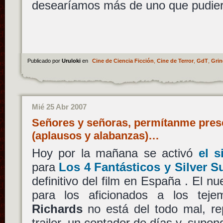
desearíamos más de uno que pudier
Publicado por
Uruloki
en
Cine de Ciencia Ficción
,
Cine de Terror
,
GdT
,
Gri
Mié 25 Abr 2007
Señores y señoras, permítanme prese
(aplausos y alabanzas)…
Hoy por la mañana se activó
el 
para
Los 4 Fantásticos y Silver Su
definitivo del film en España . El n
para los aficionados a los teje
Richards
no está del todo mal, rep
trailer, un contador de días y, supo