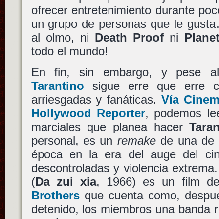
ofrecer entretenimiento durante po
un grupo de personas que le gusta
al olmo, ni
Death Proof
ni
Planet
todo el mundo!
En fin, sin embargo, y pese a
Tarantino
sigue erre que erre c
arriesgadas y fanáticas.
Vía Cinem
Hollywood Reporter
, podemos lee
marciales que planea hacer
Taran
personal, es un
remake
de una de l
época en la era del auge del cin
descontroladas y violencia extrema
(
Da zui xia
, 1966) es un film d
Brothers
que cuenta como, despué
detenido, los miembros una banda rap