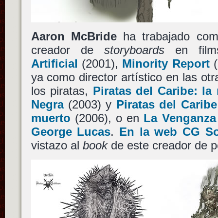
Aaron McBride
ha trabajado como
creador de
storyboards
en fil
Artificial
(2001),
Minority Report
(
ya como director artístico en las ot
los piratas,
Piratas del Caribe: la
Negra
(2003) y
Piratas del Carib
muerto
(2006), o en
La Venganza 
George Lucas
.
En la web CG So
vistazo al
book
de este creador de p