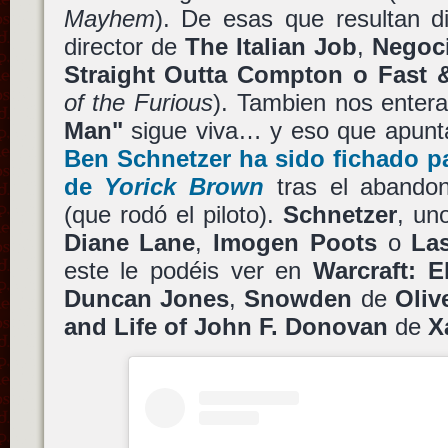
Mayhem
). De esas que resultan d
director de
The Italian Job
,
Negoc
Straight Outta Compton
o Fast 
of the Furious
). Tambien nos ente
Man"
sigue viva… y eso que apuntab
Ben Schnetzer
ha sido fichado pa
de
Yorick Brown
tras el aband
(que rodó el piloto).
Schnetzer
, un
Diane Lane
,
Imogen Poots
o
La
este le podéis ver en
Warcraft: E
Duncan Jones
,
Snowden
de
Oliv
and Life of John F. Donovan
de
X