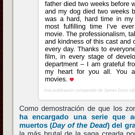
father died two weeks before w
and my dog died two weeks be
was a hard, hard time in my 
most fulfilling time I’ve ev
movie. The professionalism, ta
and kindness of this cast and 
every day. Thanks to everyone 
film, in every stage of devel
department – I am grateful fr
my heart for you all. You 
movies.
Una publicación compartida de
James Gunn
(@
Como demostración de que los z
ha encargado una serie que 
muertos
(
Day of the Dead
) del g
la más brutal de la saga creada po