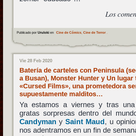
Los comen
Publicado por
Uruloki
en
Cine de Cómics
,
Cine de Terror
.
Vie 28 Feb 2020
Batería de carteles con Peninsula (se
a Busan), Monster Hunter y Un lugar tr
«Cursed Films», una prometedora ser
supuestamente malditos…
Ya estamos a viernes y tras una
gratas sorpresas dentro del mundo 
Candyman
y
Saint Maud
, u opini
nos adentramos en un fin de semana