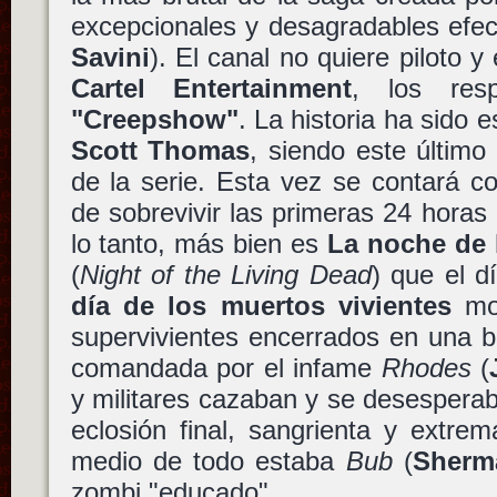
excepcionales y desagradables efe
Savini
). El canal no quiere piloto 
Cartel Entertainment
, los res
"Creepshow"
. La historia ha sido e
Scott Thomas
, siendo este últim
de la serie. Esta vez se contará c
de sobrevivir las primeras 24 horas
lo tanto, más bien es
La noche de 
(
Night of the Living Dead
) que el 
día de los muertos vivientes
mos
supervivientes encerrados en una b
comandada por el infame
Rhodes
(
y militares cazaban y se desespera
eclosión final, sangrienta y extre
medio de todo estaba
Bub
(
Sherm
zombi "educado"…