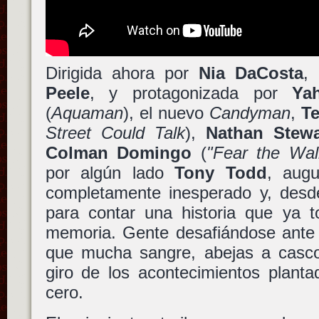
Dirigida ahora por
Nia DaCosta
,
Peele
, y protagonizada por
Ya
(
Aquaman
), el nuevo
Candyman
,
Te
Street Could Talk
),
Nathan Stewar
Colman Domingo
(
"Fear the Wal
por algún lado
Tony Todd
, aug
completamente inesperado y, desd
para contar una historia que ya
memoria. Gente desafiándose ante 
que mucha sangre, abejas a casco
giro de los acontecimientos plant
cero.