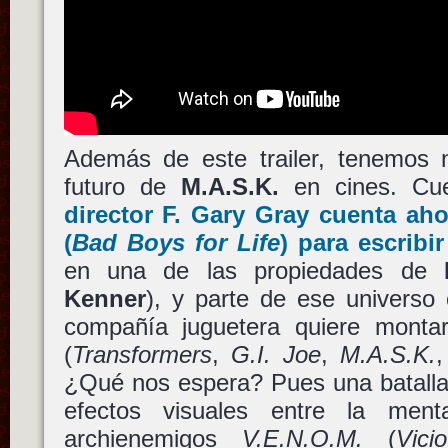
Además de este trailer, tenemos 
futuro de
M.A.S.K.
en cines. Cu
director
F. Gary Gray
cuenta ah
(
Bad Boys for Life
) para escribi
en una de las propiedades de
Kenner
), y parte de ese universo 
compañía juguetera quiere monta
(
Transformers
,
G.I. Joe
,
M.A.S.K.
¿Qué nos espera? Pues una batalla 
efectos visuales entre la me
archienemigos
V.E.N.O.M.
(
Vici