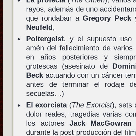
rayos, además de uno accidentand
que rondaban a
Gregory Peck
y
Neufeld
,
Poltergeist
, y el supuesto uso 
amén del fallecimiento de varios
en años posteriores y siempr
grotescas (asesinato de
Domin
Beck
actuando con un cáncer ter
antes de terminar el rodaje d
secuelas…)
El exorcista
(
The Exorcist
), sets
dolor reales, tragedias varias co
los actores
Jack MacGowran
durante la post-producción del film