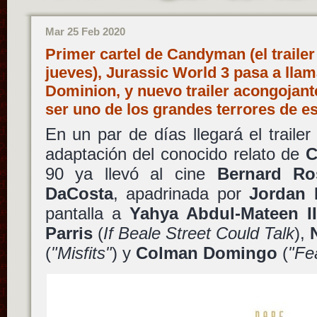
Mar 25 Feb 2020
Primer cartel de Candyman (el trailer
jueves), Jurassic World 3 pasa a lla
Dominion, y nuevo trailer acongojant
ser uno de los grandes terrores de e
En un par de días llegará el traile
adaptación del conocido relato de
C
90 ya llevó al cine
Bernard Ro
DaCosta
, apadrinada por
Jordan 
pantalla a
Yahya Abdul-Mateen II
Parris
(
If Beale Street Could Talk
),
(
"Misfits"
) y
Colman Domingo
(
"Fe