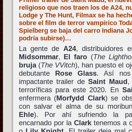
religioso que nos traen los de A24, n
Lodge y The Hunt, Filmax se ha hech
sobre el film de terror vampírico Tod
Spielberg se baja del carro Indiana
podría subirse)…
La gente de
A24
, distribuidores
Midsommar
,
El faro
(
The Lightho
bruja
(
The VVitch
), han puesto el oj
debutante
Rose Glass
. Así nos
impactante trailer de
Saint Maud
,
terroríficas para este 2020. En
Sa
enfermera (
Morfydd Clark
) se ob
con salvar el alma de su moribun
Ehle
). Por ahí sufriendo la pa
encarnado por la
Clark
tenemos a 
o
Lily Knight
. El trailer deja mal