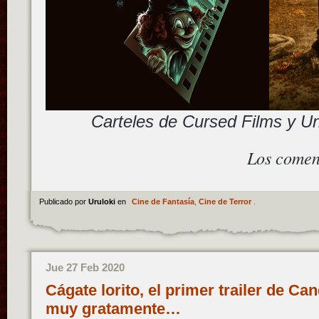
Carteles de Cursed Films y Un 
Los comen
Publicado por
Uruloki
en
Cine de Fantasía
,
Cine de Terror
.
Jue 27 Feb 2020
Cágate lorito, el primer trailer de C
muy gratamente…