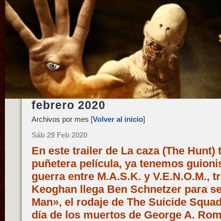
febrero 2020
Archivos por mes [
Volver al inicio
]
Sáb 29 Feb 2020
En este trailer de La caza (The Hunt) 
puñetera película, ya tenemos guionis
guerra entre M.A.S.K. y V.E.N.O.M., t
Keoghan llega Ben Schnetzer para ser
Man», el rodaje de The Suicide Squad
día de los muertos de George A. Rome