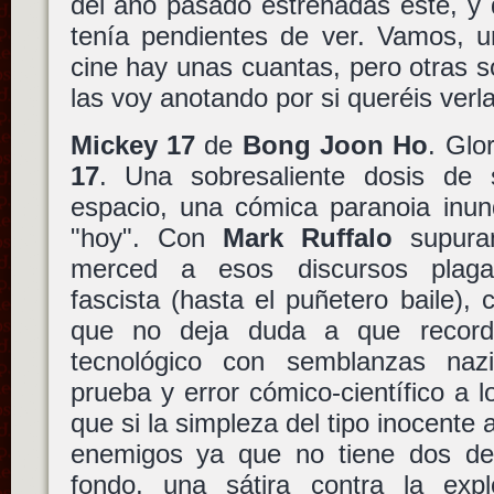
del año pasado estrenadas este, y 
tenía pendientes de ver. Vamos, 
cine hay unas cuantas, pero otras 
las voy anotando por si queréis verl
Mickey 17
de
Bong Joon Ho
. Glo
17
. Una sobresaliente dosis de s
espacio, una cómica paranoia inun
"hoy". Con
Mark Ruffalo
supur
merced a esos discursos plaga
fascista (hasta el puñetero baile),
que no deja duda a que record
tecnológico con semblanzas naz
prueba y error cómico-científico a l
que si la simpleza del tipo inocente
enemigos ya que no tiene dos de
fondo, una sátira contra la exp