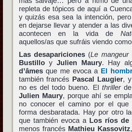
más salvaje… pero a ritmo de una 
repleta de tópicos de aquí a Cuenc
y quizás esa sea la intención, pero 
en dejarse llevar y atender a las di
acontecen en la vida de
Nat
aquellos/as que sufráis viendo com
Las desapariciones
(
Le mangeur 
Bustillo
y
Julien Maury
. Hay a
d’âmes
que me evoca a
El hombr
también francés
Pascal Laugier
, 
no es del todo bueno. El
thriller
d
Julien Maury
, porque ahí se empl
no conocer el camino por el que
forma desbaratada. Hay por otro lad
que también evoca a
Los ríos de
menos francés
Mathieu Kassovitz