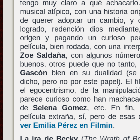
tengo muy claro a qué achacarl
musical atípico, con una historia ori
de querer adoptar un cambio, y 
logrado, redención dios mediante
origen y pagando un curioso p
película, bien rodada, con una inter
Zoe Saldaña
, con algunos número
buenos, otros puede que no tanto
Gascón
bien en su dualidad (se 
dicho, pero no por este papel). El f
el egocentrismo, de la manipulaci
parece curioso como han machacado
de
Selena Gomez
, etc. En fin,
película extraña, sí, pero de esas
ver
Emilia Pérez
en Filmin
.
La ira de Becky
(
The Wrath of B