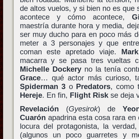
de altos vuelos, y si bien no es que
acontece y cómo acontece,
G
maestría durante hora y media, dej
ser muy ducho para en poco más d
meter a 3 personajes y que entre
coman este apretado viaje.
Mark
macarra y se pasa tres vueltas c
Michelle Dockery
no la tenía cont
Grace
… qué actor más curioso, t
Spiderman 3
o
Predators
, como 
Hereje
. En fin,
Flight Risk
se deja v
Revelación
(
Gyesirok
) de
Yeo
Cuarón
apadrina esta cosa rara en 
locura del protagonista, la verdad,
(algunos un poco guarretes y me