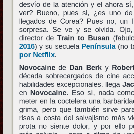
desvío de la atención y el ahora s
ver? Bueno, pues si, ¿es uno de e
llegados de Corea? Pues no, un f
sorpresa. Se ve y se olvida. Ojo
director de
Train to Busan
(fabul
2016
) y su secuela
Península
(no t
por Netflix
.
Novocaine
de
Dan Berk
y
Rober
década sobrecargados de cine acci
habilidades excepcionales, llega
Jac
en
Novocaine
. Eso sí, nada como
meter en la coctelera una barbarid
grima, pero que también sirve par
risas a costa del salvajismo más v
prota no siente dolor, y por ello 