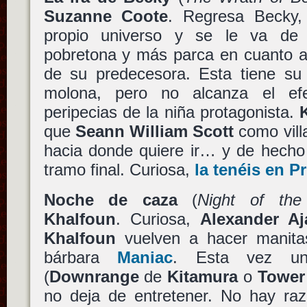
Suzanne Coote
. Regresa Becky,
propio universo y se le va de
pobretona y más parca en cuanto a
de su predecesora. Esta tiene su 
molona, pero no alcanza el ef
peripecias de la niña protagonista.
que
Seann William Scott
como vill
hacia donde quiere ir… y de hecho
tramo final. Curiosa,
la tenéis en P
Noche de caza
(
Night of the
Khalfoun
. Curiosa,
Alexander Aj
Khalfoun
vuelven a hacer manita
bárbara
Maniac
. Esta vez una
(
Downrange
de
Kitamura
o
Tower
no deja de entretener. No hay raz