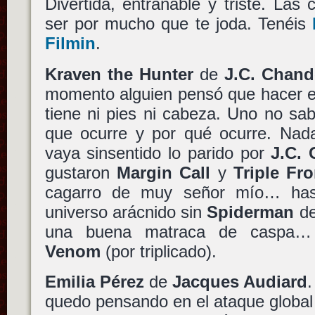
Divertida, entrañable y triste. La
ser por mucho que te joda. Tenéis
Filmin
.
Kraven the Hunter
de
J.C. Chand
momento alguien pensó que hacer e
tiene ni pies ni cabeza. Uno no sa
que ocurre y por qué ocurre. Na
vaya sinsentido lo parido por
J.C.
gustaron
Margin Call
y
Triple Fro
cagarro de muy señor mío… hasta
universo arácnido sin
Spiderman
d
una buena matraca de caspa
Venom
(por triplicado).
Emilia Pérez
de
Jacques Audiard
.
quedo pensando en el ataque global s