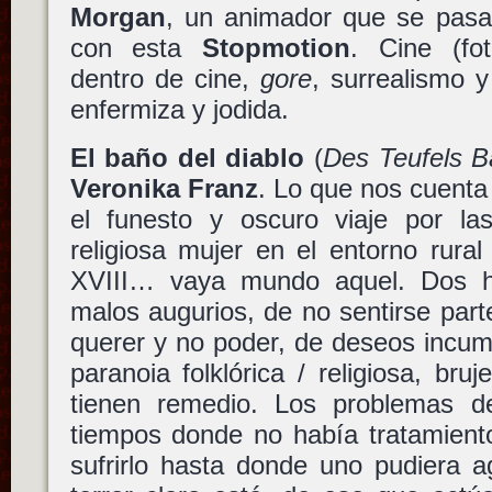
Morgan
, un animador que se pasa 
con esta
Stopmotion
. Cine (fo
dentro de cine,
gore
, surrealismo 
enfermiza y jodida.
El baño del diablo
(
Des Teufels B
Veronika Franz
. Lo que nos cuent
el funesto y oscuro viaje por la
religiosa mujer en el entorno rural 
XVIII… vaya mundo aquel. Dos h
malos augurios, de no sentirse parte
querer y no poder, de deseos incum
paranoia folklórica / religiosa, bru
tienen remedio. Los problemas d
tiempos donde no había tratamient
sufrirlo hasta donde uno pudiera 