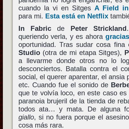
cuando la vi en Sitges
A Field i
para mi.
Esta está en Netflix
tambi
In Fabric
de
Peter Strickland
queriendo verla, y es ahora
gracias
oportunidad. Tras sudar cosa fina
Studio
(otra de mi etapa Sitges),
P
a llevarme donde otros no lo lo
desconciertos. Batalla contra el c
social, el querer aparentar, el ansia
etc. Cuando fue el sonido de
Berb
que te volvía loco, en este caso es 
paranoia brujeril de la tienda de re
todos ata… y mata. De alguna fo
giallo
, si no fuera porque el asesin
cosa más rara.