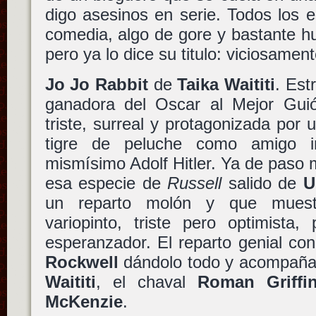
digo asesinos en serie. Todos los e
comedia, algo de gore y bastante h
pero ya lo dice su titulo: viciosament
Jo Jo Rabbit
de
Taika Waititi
. Est
ganadora del Oscar al Mejor Gui
triste, surreal y protagonizada por 
tigre de peluche como amigo i
mismísimo Adolf Hitler. Ya de paso
esa especie de
Russell
salido de
U
un reparto molón y que muest
variopinto, triste pero optimista
esperanzador. El reparto genial co
Rockwell
dándolo todo y acompañad
Waititi
, el chaval
Roman Griffi
McKenzie
.