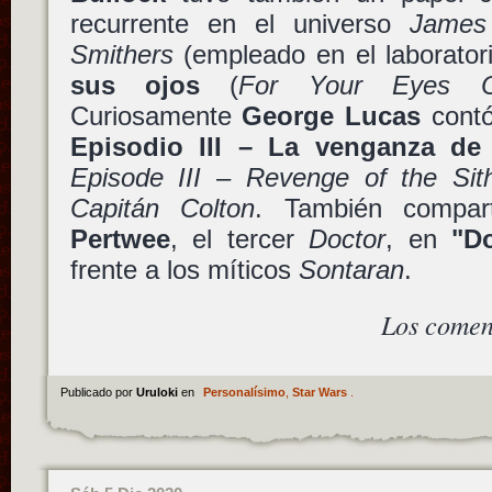
recurrente en el universo
James
Smithers
(empleado en el laborato
sus ojos
(
For Your Eyes O
Curiosamente
George Lucas
contó
Episodio III – La venganza de 
Episode III – Revenge of the Sit
Capitán Colton
. También compar
Pertwee
, el tercer
Doctor
, en
"D
frente a los míticos
Sontaran
.
Los comen
Publicado por
Uruloki
en
Personalísimo
,
Star Wars
.