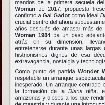
mandos de la primera secuela del 
Woman
de 2017, propuesta fresc
confirmó a
Gal Gadot
como ideal
D
crucial dentro del ahora supuestam
años después de amasar más de 
Woman 1984
da un paso adelante
atrás en su dimensión, lleva
entretenerse durante unas largas
histrionismos dignos de esa déc
extravagancia, nostalgia y tecnologí
Como punto de partida
Wonder 
respetable un arranque espectacular
inesperado. Un arranque centrado e
la formación de la
Diana
niña, 
amazonas y dioses a los que rendir
de maestría y durante una introducc