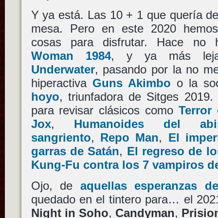
Y ya está. Las 10 + 1 que quería d
mesa. Pero en este 2020 hemos
cosas para disfrutar. Hace n
Woman 1984
, y ya más le
Underwater
, pasando por la no m
hiperactiva
Guns Akimbo
o la soc
hoyo
, triunfadora de Sitges 2019
para revisar clásicos como
Terror
Jox
,
Humanoides del abi
sangriento
,
Repo Man
,
El imper
garras de Satán
,
El regreso de l
Kung-Fu contra los 7 vampiros d
Ojo, de
aquellas esperanza
s de
quedado en el tintero para… el 202
Night in Soho
,
Candyman
,
Prisio