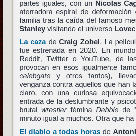
partes iguales, con un
Nicolas Ca
aterradora espiral de deformación
familia tras la caída del famoso m
Stanley
visitando el universo
Lovecr
La caza
de
Craig Zobel
. La pelícu
fue estrenada en 2020. En mundo
Reddit, Twitter o YouTube, de l
provocan en esos igualmente fa
celebgate
y otros tantos), llev
venganza contra aquellos que han 
claro, con una curiosa equivocac
entrada de la deslumbrante y psico
brutal
wrestler
fémina
Debbie
de
minuto igual a muchos. Otra que ha 
El diablo a todas horas
de
Anton