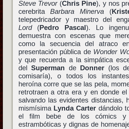
Steve Trevor
(
Chris Pine
), y nos p
cerebrita
Barbara Minerva
(
Kris
telepedricador y maestro del en
Lord
(
Pedro Pascal
). Lo ingenu
demuestra con escenas que mer
como la secuencia del atraco en
presentación pública de
Wonder W
y que recuerda a la simpática esc
del
Superman
de
Donner
(los de
comisaría), o todos los instant
heroína corre que se las pela, mom
retrotraen a otra era y en donde e
salvando las evidentes distancias,
mismísima
Lynda Carter
dándolo 
el film bebe de los cómics y
estrambóticas y dignas de homenaje