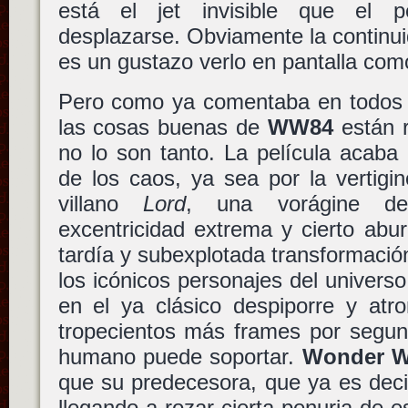
está el jet invisible que el 
desplazarse. Obviamente la continui
es un gustazo verlo en pantalla com
Pero como ya comentaba en todos 
las cosas buenas de
WW84
están r
no lo son tanto. La película acaba
de los caos, ya sea por la vertigi
villano
Lord
, una vorágine de 
excentricidad extrema y cierto abur
tardía y subexplotada transformaci
los icónicos personajes del univers
en el ya clásico despiporre y atr
tropecientos más frames por segun
humano puede soportar.
Wonder W
que su predecesora, que ya es decir,
llegando a rozar cierta penuria de e