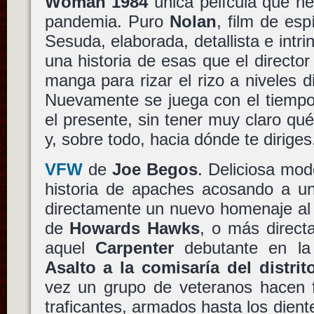
Woman 1984
única película que he
pandemia. Puro
Nolan
, film de esp
Sesuda, elaborada, detallista e intri
una historia de esas que el director
manga para rizar el rizo a niveles d
Nuevamente se juega con el tiempo,
el presente, sin tener muy claro q
y, sobre todo, hacia dónde te diriges
VFW
de
Joe Begos
. Deliciosa mod
historia de apaches acosando a u
directamente un nuevo homenaje a
de
Howards Hawks
, o más direct
aquel
Carpenter
debutante en la 
Asalto a la comisaría del distrit
vez un grupo de veteranos hacen 
traficantes, armados hasta los dient