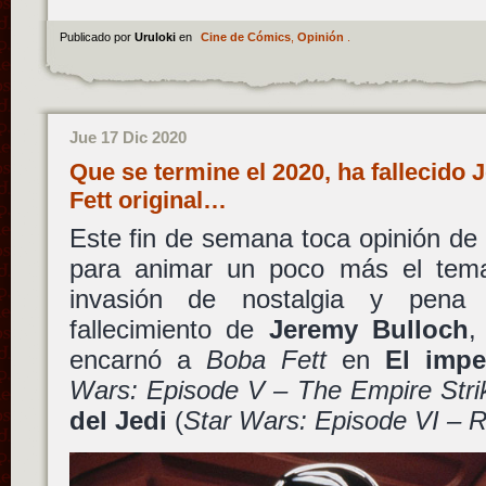
Publicado por
Uruloki
en
Cine de Cómics
,
Opinión
.
Jue 17 Dic 2020
Que se termine el 2020, ha fallecido 
Fett original…
Este fin de semana toca opinión de
para animar un poco más el tem
invasión de nostalgia y pena
fallecimiento de
Jeremy Bulloch
,
encarnó a
Boba Fett
en
El impe
Wars: Episode V – The Empire Stri
del Jedi
(
Star Wars: Episode VI – Re