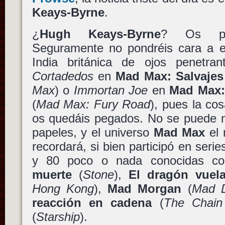
Keays-Byrne
.
¿
Hugh Keays-Byrne
? Os pre
Seguramente no pondréis cara a es
India británica de ojos penetra
Cortadedos
en
Mad Max: Salvajes 
Max
) o
Immortan Joe
en
Mad Max: 
(
Mad Max: Fury Road
), pues la co
os quedáis pegados. No se puede n
papeles, y el universo
Mad Max
el 
recordará, si bien participó en serie
y 80 poco o nada conocidas 
muerte
(
Stone
),
El dragón vuela
Hong Kong
),
Mad Morgan
(
Mad 
reacción en cadena
(
The Chain
(
Starship
).