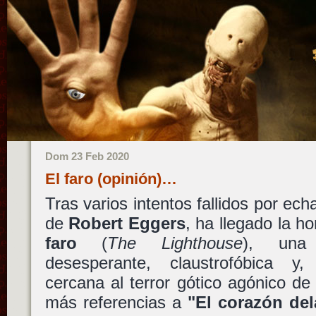
Dom 23 Feb 2020
El faro (opinión)…
Tras varios intentos fallidos por ech
de
Robert Eggers
, ha llegado la 
faro
(
The Lighthouse
), una 
desesperante, claustrofóbica y
cercana al terror gótico agónico d
más referencias a
"El corazón del