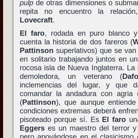
pulp
de otras dimensiones o submar
repita no encuentro la relació
Lovecraft
.
El faro
, rodada en puro blanco y
cuenta la historia de dos fareros (
W
Pattinson
superlativos) que se va
en solitario trabajando juntos en u
rocosa isla de Nueva Inglaterra. L
demoledora, un veterano (
Daf
inclemencias del lugar, y que 
comandar la andadura con agria 
(
Pattinson
), que aunque entiende
condiciones extremas deberá enfre
pisoteado porque sí. Es
El faro
una
Eggers
es un maestro del terror y
pero apoyándose en el clasicismo d