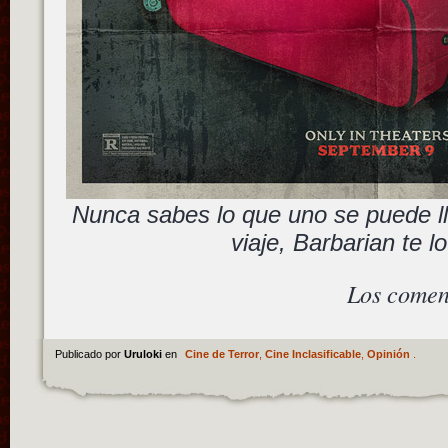
Nunca sabes lo que uno se puede l
viaje, Barbarian te l
Los comen
Publicado por
Uruloki
en
Cine de Terror
,
Cine Inclasificable
,
Opinión
.