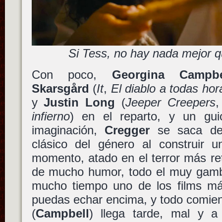
Si Tess, no hay nada mejor que
Con poco,
Georgina Campbe
Skarsgård
(
It
,
El diablo a todas hor
y
Justin Long
(
Jeeper Creepers
infierno
) en el reparto, y un gu
imaginación,
Cregger
se saca de
clásico del género al construir un
momento, atado en el terror más re
de mucho humor, todo el muy gam
mucho tiempo uno de los films más
puedas echar encima, y todo comie
(
Campbell
) llega tarde, mal y a