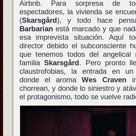
Airbnb. Para sorpresa de tod
espectadores, la vivienda se encu
(
Skarsgård
), y todo hace pens
Barbarian
está marcado y que nada
esa imprevista situación. Aquí t
director debido el subconsciente 
que tenemos todos del angelical r
familia
Skarsgård
. Pero pronto ll
claustrofobias, la entrada en u
donde el aroma
Wes Craven
im
chorrean, y donde lo siniestro y atá
el protagonismo, todo se vuelve radi