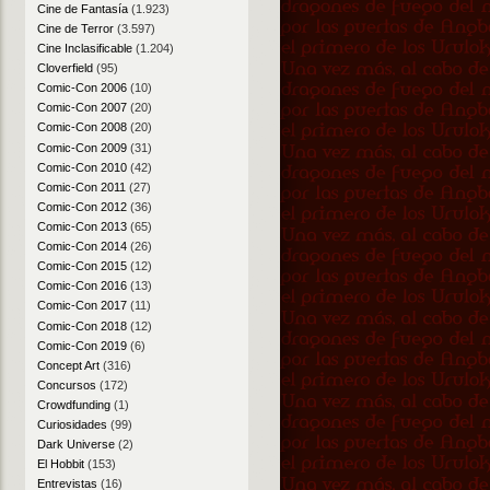
Cine de Fantasía
(1.923)
Cine de Terror
(3.597)
Cine Inclasificable
(1.204)
Cloverfield
(95)
Comic-Con 2006
(10)
Comic-Con 2007
(20)
Comic-Con 2008
(20)
Comic-Con 2009
(31)
Comic-Con 2010
(42)
Comic-Con 2011
(27)
Comic-Con 2012
(36)
Comic-Con 2013
(65)
Comic-Con 2014
(26)
Comic-Con 2015
(12)
Comic-Con 2016
(13)
Comic-Con 2017
(11)
Comic-Con 2018
(12)
Comic-Con 2019
(6)
Concept Art
(316)
Concursos
(172)
Crowdfunding
(1)
Curiosidades
(99)
Dark Universe
(2)
El Hobbit
(153)
Entrevistas
(16)