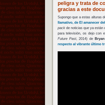
peligra y trata de c
gracias a este doc
Supongo que a estas alturas de
llamativo, de El amanecer del
pack
de noticias que ya están 
para televisión, os dejo con
Future Past
, 2014) de
Bryan
respecto al vibrante último tr