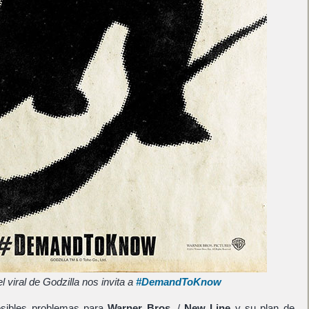
 viral de Godzilla nos invita a
#DemandToKnow
sibles problemas para
Warner Bros.
/
New Line
y su plan de