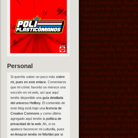
Personal
Si queréis saber un poco más
sobre
mi, pues en este enlace
. Comentaros
que mi cómic favorito se merece una
sección en mi web, así que aquí
tenéis disponible una
guía detallada
del universo Hellboy
. El contenido de
este blog está bajo una
licencia de
Creative Commons
y como último
agregado aquí tenéis la
política de
privacidad de la web
. Ah, si os
apatece favorecer mi culturilla, pues
en Amazon tenéis mi Wishlist por si