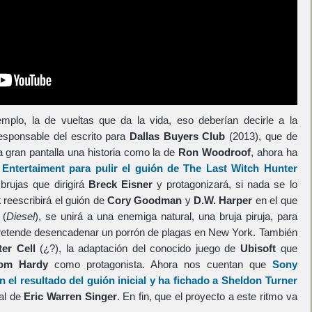
mplo, la de vueltas que da la vida, eso deberían decirle a la
responsable del escrito para
Dallas Buyers Club
(2013), que de
a gran pantalla una historia como la de
Ron Woodroof
, ahora ha
Entertaiment
para pulir el guión de
The Last Witch Hunter
brujas que dirigirá
Breck Eisner
y protagonizará, si nada se lo
k
reescribirá el guión de
Cory Goodman
y
D.W. Harper
en el que
 (
Diesel
), se unirá a una enemiga natural, una bruja piruja, para
pretende desencadenar un porrón de plagas en New York. También
ter Cell
(¿?), la adaptación del conocido juego de
Ubisoft
que
om Hardy
como protagonista. Ahora nos cuentan que
Sony
 el resultado del guión inicial y ha fichado a
Sheldon Turner
ial de
Eric Warren Singer
. En fin, que el proyecto a este ritmo va