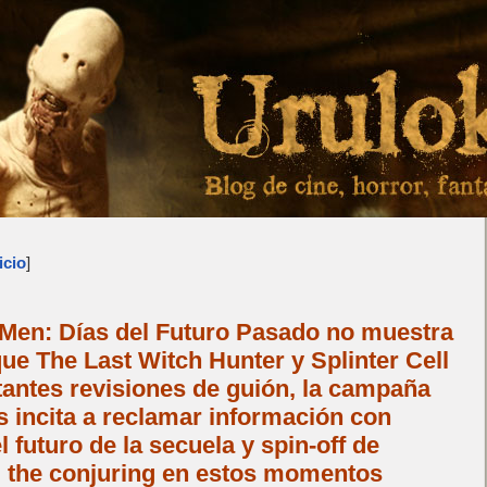
icio
]
-Men: Días del Futuro Pasado no muestra
ue The Last Witch Hunter y Splinter Cell
tantes revisiones de guión, la campaña
os incita a reclamar información con
uturo de la secuela y spin-off de
 the conjuring en estos momentos