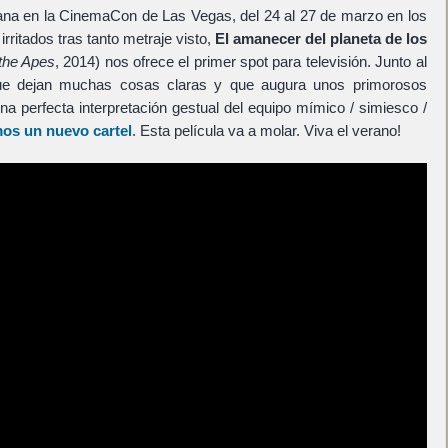
ana en la CinemaCon de Las Vegas, del 24 al 27 de marzo en los
ritados tras tanto metraje visto,
El amanecer del planeta de los
 the Apes
, 2014) nos ofrece el primer spot para televisión. Junto al
ue dejan muchas cosas claras y que augura unos primorosos
a perfecta interpretación gestual del equipo mímico / simiesco /
os un nuevo cartel
. Esta película va a molar. Viva el verano!