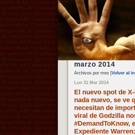
marzo 2014
Archivos por mes [
Volver al in
Lun 31 Mar 2014
El nuevo spot de X
nada nuevo, se ve q
necesitan de impor
viral de Godzilla n
#DemandToKnow, el f
Expediente Warren: