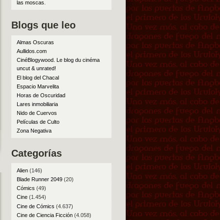
las moscas
.
Blogs que leo
Almas Oscuras
Aullidos.com
CinéBlogywood. Le blog du cinéma
uncut & unrated!
El blog del Chacal
Espacio Marvelita
Horas de Oscuridad
Lares inmobiliaria
Nido de Cuervos
Películas de Culto
Zona Negativa
Categorías
Alien
(146)
Blade Runner 2049
(20)
Cómics
(49)
Cine
(1.454)
Cine de Cómics
(4.637)
Cine de Ciencia Ficción
(4.058)