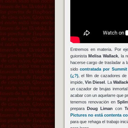
Entremos en materia. Por eje
guionista
Melisa Wallack
, la 
hacerse cargo de trasladar a l
sido
contratada por
Summit 
(¿?)
, el film de cazadores de 
impide,
Vin Diesel
. La
Wallac
un cazador de brujas inmortal
acabar con un aquelarre que 
tenemos renovación en
Splin
prepara
Doug Liman
con
T
Pictures
no está contenta con
para que rehaga el trabajo inic