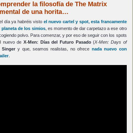
omprender la filosofía de The Matrix
umental de una horita…
l día ya habréis visto
el nuevo cartel y spot, esta francamente
 planeta de los simios
, es momento de dar carpetazo a ese otro
cogiendo polvo. Para comenzar, y por eso de seguir con los spots
 el nuevo de
X-Men: Días del Futuro Pasado
(
X-Men: Days of
 Singer
y que, seamos realistas, no ofrece
nada nuevo con
ailer
.