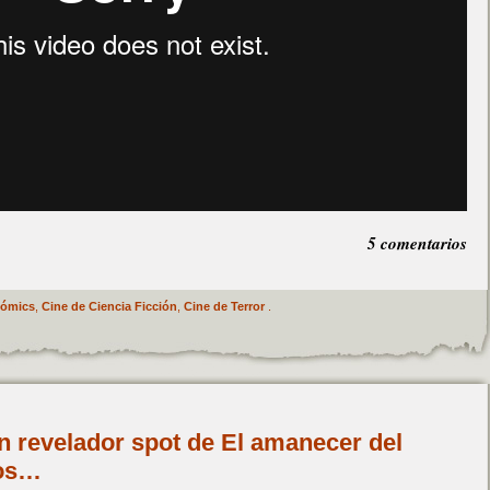
5 comentarios
Cómics
,
Cine de Ciencia Ficción
,
Cine de Terror
.
n revelador spot de El amanecer del
ios…