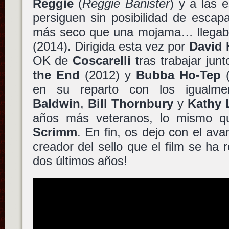
Reggie
(
Reggie Banister
) y a las 
persiguen sin posibilidad de escap
más seco que una mojama… llega
(2014). Dirigida esta vez por
David 
OK de
Coscarelli
tras trabajar jun
the End
(2012) y
Bubba Ho-Tep
(
en su reparto con los igualme
Baldwin
,
Bill Thornbury
y
Kathy 
años más veteranos, lo mismo 
Scrimm
. En fin, os dejo con el av
creador del sello que el film se ha 
dos últimos años!