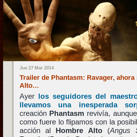
Jue 27 Mar 2014
Trailer de Phantasm: Ravager, ahora 
Alto…
Ayer
los seguidores del maest
llevamos una inesperada sor
creación
Phantasm
revivía, aunque 
como fuere lo flipamos con la posibi
acción al
Hombre Alto
(
Angus 