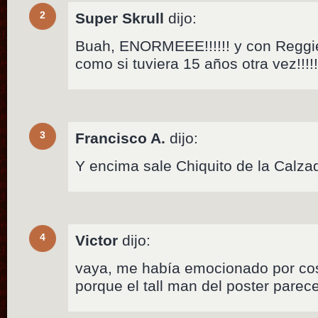
2
Super Skrull
dijo:
Buah, ENORMEEE!!!!!! y con Reggie y
como si tuviera 15 años otra vez!!
3
Francisco A.
dijo:
Y encima sale Chiquito de la Calza
4
Victor
dijo:
vaya, me había emocionado por cosc
porque el tall man del poster parec