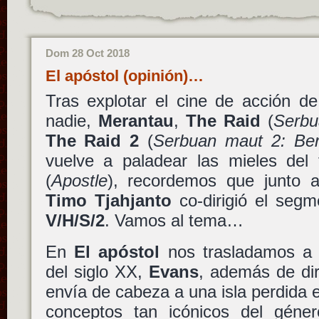
Dom 28 Oct 2018
El apóstol (opinión)…
Tras explotar el cine de acción d
nadie,
Merantau
,
The Raid
(
Serbu
The Raid 2
(
Serbuan maut 2: Ber
vuelve a paladear las mieles del
(
Apostle
), recordemos que junto 
Timo Tjahjanto
co-dirigió el seg
V/H/S/2
. Vamos al tema…
En
El apóstol
nos trasladamos a l
del siglo XX,
Evans
, además de dir
envía de cabeza a una isla perdida e
conceptos tan icónicos del géne