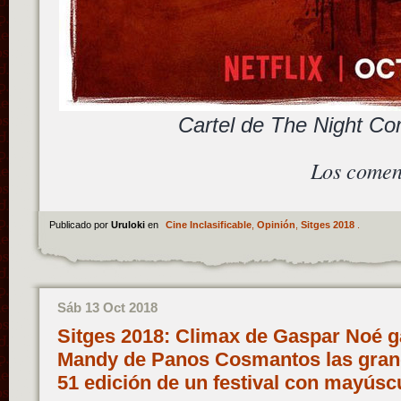
Cartel de The Night Co
Los comen
Publicado por
Uruloki
en
Cine Inclasificable
,
Opinión
,
Sitges 2018
.
Sáb 13 Oct 2018
Sitges 2018: Climax de Gaspar Noé ga
Mandy de Panos Cosmantos las grand
51 edición de un festival con mayús