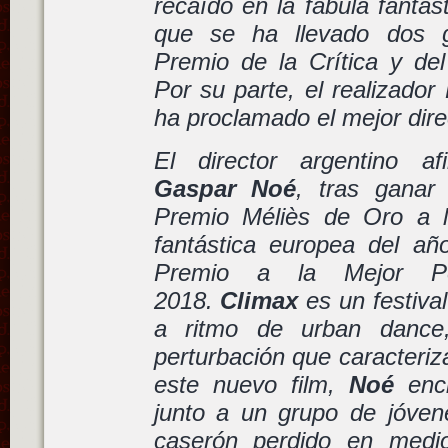
recaído en la fábula fantás
que se ha llevado dos g
Premio de la Crítica y del
Por su parte, el realizado
ha proclamado el mejor dire
El director argentino a
Gaspar Noé
, tras ganar
Premio Méliès de Oro a l
fantástica europea del añ
Premio a la Mejor Pe
2018.
Climax
es un festival
a ritmo de urban dance
perturbación que caracteri
este nuevo film,
Noé
enci
junto a un grupo de jóvene
caserón perdido en medi