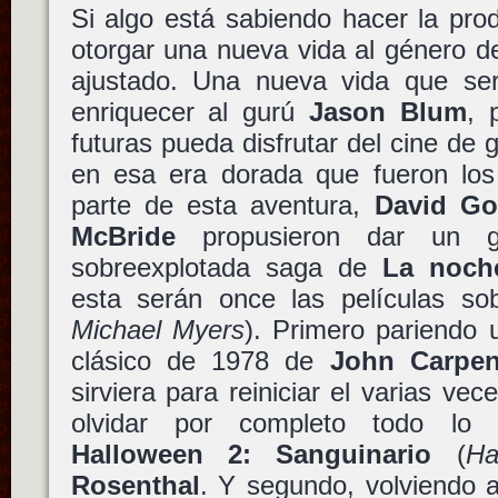
Si algo está sabiendo hacer la pro
otorgar una nueva vida al género d
ajustado. Una nueva vida que se
enriquecer al gurú
Jason Blum
, 
futuras pueda disfrutar del cine de
en esa era dorada que fueron lo
parte de esta aventura,
David Go
McBride
propusieron dar un g
sobreexplotada saga de
La noch
esta serán once las películas so
Michael Myers
). Primero pariendo 
clásico de 1978 de
John Carpen
sirviera para reiniciar el varias ve
olvidar por completo todo lo 
Halloween 2: Sanguinario
(
Ha
Rosenthal
. Y segundo, volviendo a