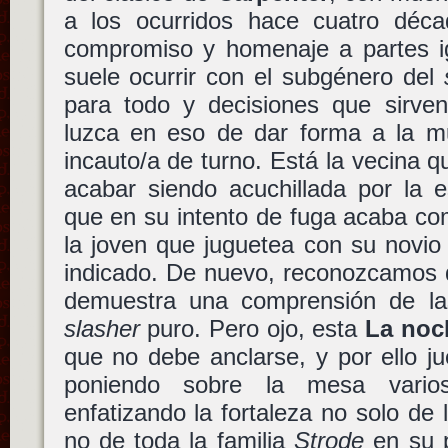
a los ocurridos hace cuatro déc
compromiso y homenaje a partes 
suele ocurrir con el subgénero del
para todo y decisiones que sirv
luzca en eso de dar forma a la mu
incauto/a de turno. Está la vecina qu
acabar siendo acuchillada por la e
que en su intento de fuga acaba c
la joven que juguetea con su novi
indicado. De nuevo, reconozcamos q
demuestra una comprensión de la
slasher
puro. Pero ojo, esta
La noc
que no debe anclarse, y por ello j
poniendo sobre la mesa vario
enfatizando la fortaleza no solo de 
no de toda la familia
Strode
en su p