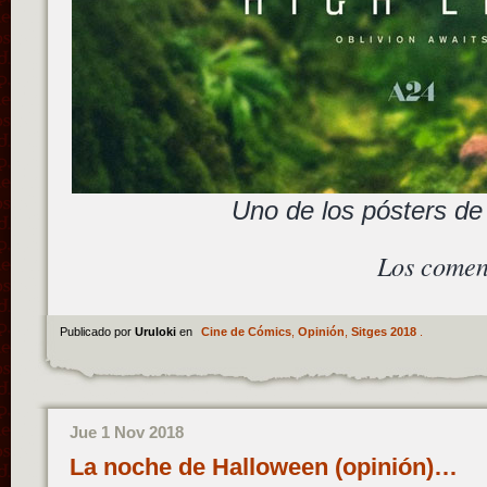
Uno de los pósters de 
Los comen
Publicado por
Uruloki
en
Cine de Cómics
,
Opinión
,
Sitges 2018
.
Jue 1 Nov 2018
La noche de Halloween (opinión)…