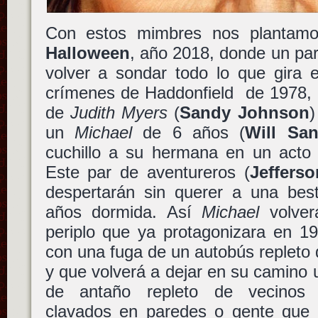
Con estos mimbres nos plantam
Halloween
, año 2018, donde un par
volver a sondar todo lo que gira e
crímenes de Haddonfield de 1978, r
de
Judith Myers
(
Sandy Johnson
)
un
Michael
de 6 años (
Will San
cuchillo a su hermana en un acto 
Este par de aventureros (
Jefferso
despertarán sin querer a una best
años dormida. Así
Michael
volve
periplo que ya protagonizara en 1
con una fuga de un autobús repleto
y que volverá a dejar en su camino
de antaño repleto de vecinos a
clavados en paredes o gente que s