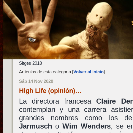
Sitges 2018
Artículos de esta categoría [
Volver al inicio
]
Sáb 14 Nov 2020
High Life (opinión)…
La directora francesa
Claire Den
contemplan y una carrera asistie
grandes nombres como los 
Jarmusch
o
Wim Wenders
, se e