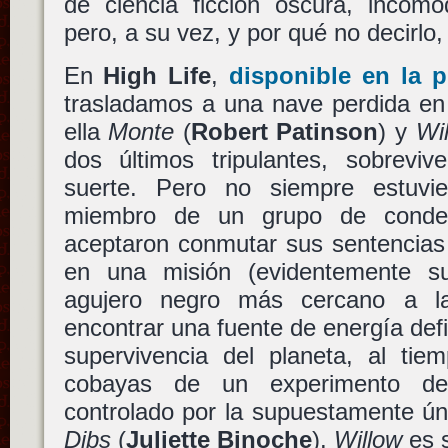
de ciencia ficción oscura, incómo
pero, a su vez, y por qué no decirl
En
High Life
,
disponible en la p
trasladamos a una nave perdida en
ella
Monte
(
Robert Patinson
) y
Wi
dos últimos tripulantes, sobrev
suerte. Pero no siempre estuvi
miembro de un grupo de conde
aceptaron conmutar sus sentencias 
en una misión (evidentemente su
agujero negro más cercano a la 
encontrar una fuente de energía defi
supervivencia del planeta, al ti
cobayas de un experimento de 
controlado por la supuestamente ún
Dibs
(
Juliette Binoche
).
Willow
es 