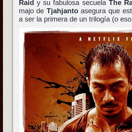
Raid
y su fabulosa secuela
The Ra
majo de
Tjahjanto
asegura que esta
a ser la primera de un trilogía (o es