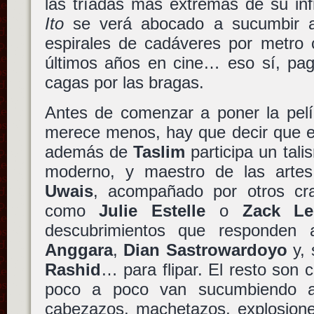
las tríadas más extremas de su inf
Ito
se verá abocado a sucumbir 
espirales de cadáveres por metro 
últimos años en cine… eso sí, pag
cagas por las bragas.
Antes de comenzar a poner la pelí
merece menos, hay que decir que e
además de
Taslim
participa un tali
moderno, y maestro de las arte
Uwais
, acompañado por otros cr
como
Julie Estelle
o
Zack Le
descubrimientos que responde
Anggara
,
Dian Sastrowardoyo
y, 
Rashid
… para flipar. El resto son
poco a poco van sucumbiendo a
cabezazos, machetazos, explosiones