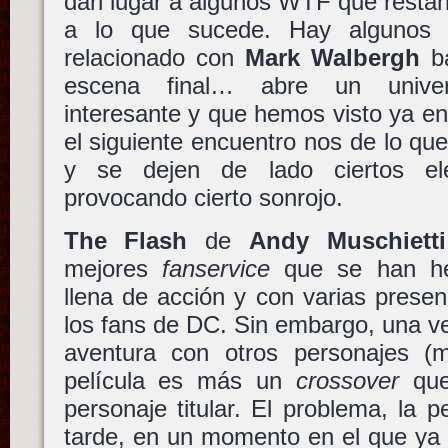
dan lugar a algunos WTF que restan "
a lo que sucede. Hay algunos c
relacionado con
Mark Walbergh
ba
escena final… abre un unive
interesante y que hemos visto ya e
el siguiente encuentro nos de lo qu
y se dejen de lado ciertos e
provocando cierto sonrojo.
The Flash
de
Andy Muschietti
mejores
fanservice
que se han hec
llena de acción y con varias prese
los fans de DC. Sin embargo, una 
aventura con otros personajes (m
película es más un
crossover
que
personaje titular. El problema, la p
tarde, en un momento en el que ya s