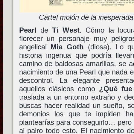
Cartel molón de la inesperada
Pearl
de
Ti West
. Cómo la locu
florecer un personaje muy peligr
angelical
Mia Goth
(diosa). Lo q
historia ingenua que podría lleva
camino de baldosas amarillas, se a
nacimiento de una Pearl que nada en
descontrol. La elegante present
aquellos clásicos como
¿Qué fue
traslada a un entorno extraño y d
buscas hacer realidad un sueño, so
demonios los que te impiden h
plantearías para conseguirlo… pero c
al pairo todo esto. El nacimiento d