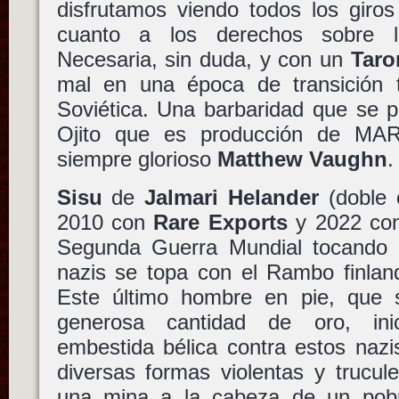
disfrutamos viendo todos los giros
cuanto a los derechos sobre l
Necesaria, sin duda, y con un
Taro
mal en una época de transición t
Soviética. Una barbaridad que se 
Ojito que es producción de MA
siempre glorioso
Matthew Vaughn
.
Sisu
de
Jalmari Helander
(doble 
2010 con
Rare Exports
y 2022 con 
Segunda Guerra Mundial tocando 
nazis se topa con el Rambo finlan
Este último hombre en pie, que
generosa cantidad de oro, ini
embestida bélica contra estos naz
diversas formas violentas y trucul
una mina a la cabeza de un pob