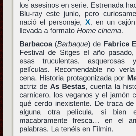
los asesinos en serie. Estrenada ha
Blu-ray este junio, pero curiosam
nació el personaje,
X
, en un cajón
llevada a formato
Home cinema
.
Barbacoa
(
Barbaque
) de
Fabrice 
Festival de Sitges el año pasado
esas truculentas, asquerosas y
películas. Recomendable no verl
cena. Historia protagonizada por
Ma
actriz de
As Bestas
, cuenta la his
carnicero, los veganos y el jamón 
qué cerdo inexistente. De traca d
alguna otra película, si bien e
macabramente fresca… en el am
palabras. La tenéis en Filmin.