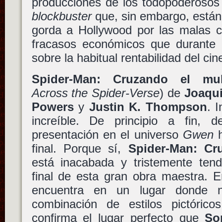
producciones de los todopoderosos
blockbuster
que, sin embargo, están
gorda a Hollywood por las malas c
fracasos económicos que durante
sobre la habitual rentabilidad del cin
Spider-Man: Cruzando el mult
Across the Spider-Verse
) de
Joaqu
Powers
y
Justin K. Thompson
. 
increíble. De principio a fin, 
presentación en el universo
Gwen
h
final. Porque sí,
Spider-Man: Cr
está inacabada y tristemente ten
final de esta gran obra maestra. E
encuentra en un lugar donde 
combinación de estilos pictórico
confirma el lugar perfecto que
So