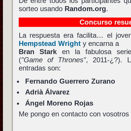
De entre todos los participantes qu
sorteo usando
Random.org
.
Concurso resue
La respuesta era facilita… el jov
Hempstead Wright
y encarna a
Bran Stark
en la fabulosa ser
(
"Game of Thrones"
, 2011-¿?). 
entradas son:
Fernando Guerrero Zurano
Adrià Álvarez
Ángel Moreno Rojas
Me pongo en contacto con vosotros a