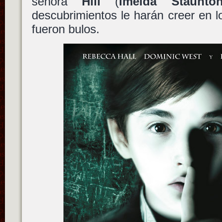
señora
Hill
(
Imelda Staunto
descubrimientos le harán creer en l
fueron bulos.