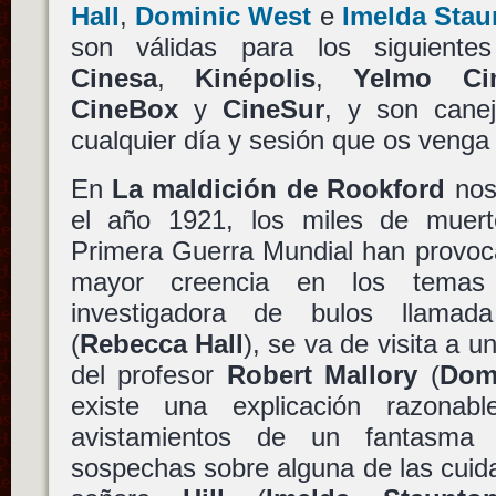
Hall
,
Dominic West
e
Imelda Stau
son válidas para los siguiente
Cinesa
,
Kinépolis
,
Yelmo Ci
CineBox
y
CineSur
, y son canej
cualquier día y sesión que os venga
En
La maldición de Rookford
nos 
el año 1921, los miles de muert
Primera Guerra Mundial han provoc
mayor creencia en los temas 
investigadora de bulos llama
(
Rebecca Hall
), se va de visita a u
del profesor
Robert Mallory
(
Dom
existe una explicación razona
avistamientos de un fantasma 
sospechas sobre alguna de las cuida