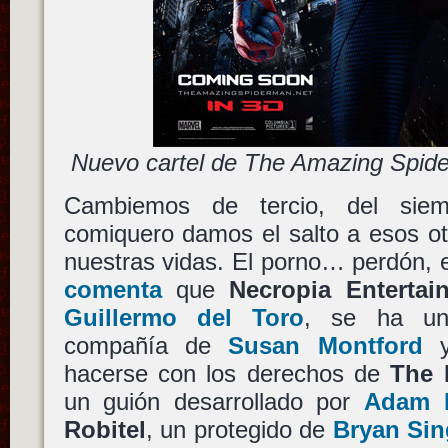
Nuevo cartel de The Amazing Spid
Cambiemos de tercio, del siem
comiquero damos el salto a esos ot
nuestras vidas. El porno… perdón, e
comenta
que
Necropia Entertai
Guillermo del Toro
, se ha u
compañía de
Susan Montford
hacerse con los derechos de
The 
un guión desarrollado por
Adam R
Robitel
, un protegido de
Bryan Sin