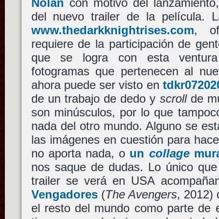
Nolan
con motivo del lanzamiento,
del nuevo trailer de la película. L
www.thedarkknightrises.com
, o
requiere de la participación de ge
que se logra con esta ventura
fotogramas que pertenecen al nuevo
ahora puede ser visto en
tdkr0720
de un trabajo de dedo y
scroll
de mu
son minúsculos, por lo que tampoc
nada del otro mundo. Alguno se est
las imágenes en cuestión para hac
no aporta nada, o
un
collage
mura
nos saque de dudas. Lo único que 
trailer se verá en USA acompaña
Vengadores
(
The Avengers
, 2012)
el resto del mundo como parte de 