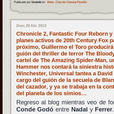
Publicado por
Uruloki
en
Alien
,
Cine de Ciencia Ficción
.
Dom 29 Abr 2012
Chronicle 2, Fantastic Four Reborn y 
planes activos de 20th Century Fox p
próximo, Guillermo el Toro producirá 
guión del thriller de terror The Bloo
cartel de The Amazing Spider-Man, un
Hammer nos contará la siniestra hist
Winchester, Universal tantea a Davi
cargo del guión de la secuela de Bla
del cazador, y ya se trabaja en la con
del planeta de los simios…
Regreso al blog mientras veo de fon
Conde Godó
entre
Nadal
y
Ferrer