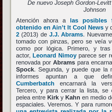
De nuevo Joseph Gordon-Levitt
Johnson
Atención ahora a
las posibles 
obtenido en Ain’t It Cool News
y 
2
(2013) de
J.J. Abrams
. Nuevame
tomado con pinzas, pero se veía v
como por lógica. Primero, y tras 
actor,
Leonard Nimoy
parece ser re
renovada por
Abrams
para encarnar
Spock
. Segunda, y puede que la 
informes apuntan a que defi
Cumberbatch
encarnará la ver
Tercero, y para cerrar la lista, s
pelea entre
Kirk
y
Kahn
en medio de
espaciales. Veremos. Y para rumor
una entrevista realizada por la 