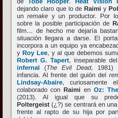
de
Tobe Hooper
.
Heat Vision 
dejando claro que lo de
Raimi
y
Pol
un
remake
y un productor. Por l
sobre la posible participación de
R
film… de hecho me dejaría bastant
situación llegara a darse. El port
incorpora a un equipo ya encabeza
y
Roy Lee
, y al que debemos suma
Robert G. Tapert
, inseparable de
infernal
(
The Evil Dead
, 1981)
infancia. Al frente del guión del
re
Lindsay-Abaire
, curiosamente 
colaborado con
Raimi
en
Oz: The
(2013). Al igual que su pred
Poltergeist
(¿?) se centrará en una
frente al rapto de su hija por pa