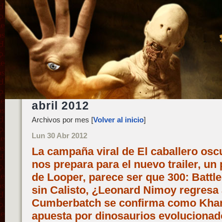
abril 2012
Archivos por mes [
Volver al inicio
]
Lun 30 Abr 2012
La campaña viral de El caballero osc
nos prepara para el nuevo trailer, u
de Looper, parece ser que 300: Battle
sin Calisto, ¿Leonard Nimoy regresa 
Cumberbatch se confirma como Khan
apuesta por dinosaurios evolucionad