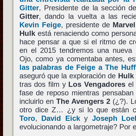
Gitter
, Presidente de la sección 
Gitter
, dando la vuelta a las reci
Kevin Feige
, presidente de
Marvel
Hulk
está renaciendo como personaj
hace pensar a que si el ritmo de c
en el 2015 tendremos una nueva pe
Ojo, como ya comentaba antes, est
las palabras de Feige a The Huf
aseguró que la exploración de
Hulk
tras dos film y
Los Vengadores
el 
fase de reposo mientras pensaban 
incluirlo en
The Avengers 2
(¿?). Lo
otro dice Z… ¿y si lo que están
Toro
,
David Eick
y
Joseph Loe
evolucionando a largometraje? Por e