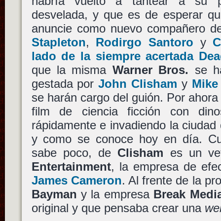
habría vuelto a tantear a su p
desvelada, y que es de esperar qu
anuncie como nuevo compañero 
Stapleton
,
Rodirgo Santoro
y
C
lado de la siempre acertada Dea
que la misma
Warner Bros.
se ha
gestada por
John Clisham
y
Mike
se harán cargo del guión. Por ahora
film de ciencia ficción con dino
rápidamente e invadiendo la ciudad 
y como se conoce hoy en día. C
sabe poco, de
Clisham
es un ve
Entertainment
, la empresa de efec
James Cameron
. Al frente de la p
Bayman
y la empresa
Break Medi
original y que pensaba crear una
we