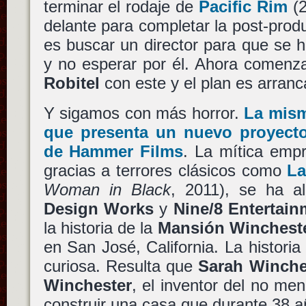
terminar el rodaje de
Pacific Rim
(2
delante para completar la post-produ
es buscar un director para que se 
y no esperar por él. Ahora comenzar
Robitel
con este y el plan es arranc
Y sigamos con más horror.
La mism
que presenta un nuevo proyecto 
de Hammer Films
. La mítica empr
gracias a terrores clásicos como
La
Woman in Black
, 2011), se ha a
Design Works
y
Nine/8 Entertain
la historia de la
Mansión Winchest
en San José, California. La historia
curiosa. Resulta que
Sarah Winche
Winchester
, el inventor del no me
construir una casa que durante 38 a