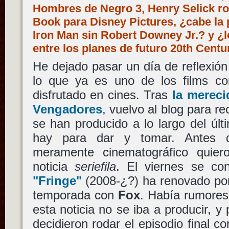
Hombres de Negro 3, Henry Selick r
Book para Disney Pictures, ¿cabe la 
Iron Man sin Robert Downey Jr.? y ¿
entre los planes de futuro 20th Cent
He dejado pasar un día de reflexión
lo que ya es uno de los films c
disfrutado en cines. Tras
la mereci
Vengadores
, vuelvo al blog para re
se han producido a lo largo del úl
hay para dar y tomar. Antes 
meramente cinematográfico quier
noticia
seriefila
. El viernes se co
"Fringe"
(2008-¿?) ha renovado por 
temporada con
Fox
. Había rumores
esta noticia no se iba a producir, y 
decidieron rodar el episodio final co