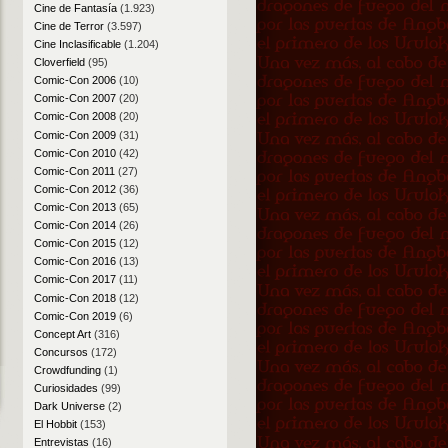
Cine de Fantasía
(1.923)
Cine de Terror
(3.597)
Cine Inclasificable
(1.204)
Cloverfield
(95)
Comic-Con 2006
(10)
Comic-Con 2007
(20)
Comic-Con 2008
(20)
Comic-Con 2009
(31)
Comic-Con 2010
(42)
Comic-Con 2011
(27)
Comic-Con 2012
(36)
Comic-Con 2013
(65)
Comic-Con 2014
(26)
Comic-Con 2015
(12)
Comic-Con 2016
(13)
Comic-Con 2017
(11)
Comic-Con 2018
(12)
Comic-Con 2019
(6)
Concept Art
(316)
Concursos
(172)
Crowdfunding
(1)
Curiosidades
(99)
Dark Universe
(2)
El Hobbit
(153)
Entrevistas
(16)