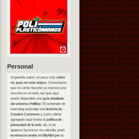
Personal
Si queréis saber un poco más
sobre
mi, pues en este enlace
. Comentaros
que mi cómic favorito se merece una
sección en mi web, así que aquí
tenéis disponible una
guía detallada
del universo Hellboy
. El contenido de
este blog está bajo una
licencia de
Creative Commons
y como último
agregado aquí tenéis la
política de
privacidad de la web
. Ah, si os
apatece favorecer mi culturilla, pues
en Amazon tenéis mi Wishlist por si