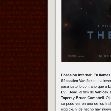
Posesión infernal: En llamas
Sébastien Vaniček
se ha inve
pasa justo lo contrario que a
L
Evil Dead
, el film de
Vaniček
s
Tapert
y
Bruce Campbell
. Oj
se pudo ver en uno de los trai
exigible, y de hecho hay nueva