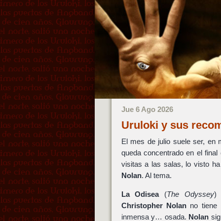
Jue 6 Ago 2026
Uruloki y sus reco
El mes de julio suele ser, en
queda concentrado en el fina
visitas a las salas, lo visto
Nolan
. Al tema.
La Odisea
(
The Odyssey
)
Christopher Nolan
no tiene
inmensa y… osada.
Nolan
sig