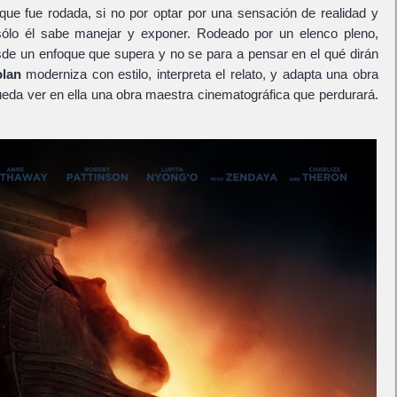
ue fue rodada, si no por optar por una sensación de realidad y
 sólo él sabe manejar y exponer. Rodeado por un elenco pleno,
de un enfoque que supera y no se para a pensar en el qué dirán
lan
moderniza con estilo, interpreta el relato, y adapta una obra
ueda ver en ella una obra maestra cinematográfica que perdurará.