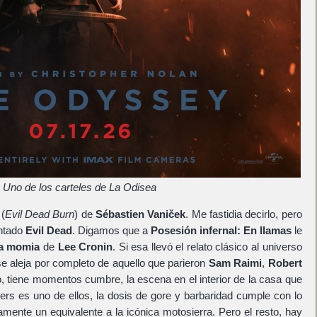
Uno de los carteles de La Odisea
(
Evil Dead Burn
) de
Sébastien Vaniček
. Me fastidia decirlo, pero
ntado
Evil Dead
. Digamos que a
Posesión infernal: En llamas
le
a momia
de
Lee Cronin
. Si esa llevó el relato clásico al universo
e aleja por completo de aquello que parieron
Sam Raimi
,
Robert
o, tiene momentos cumbre, la escena en el interior de la casa que
lers es uno de ellos, la dosis de gore y barbaridad cumple con lo
mente un equivalente a la icónica motosierra. Pero el resto, hay