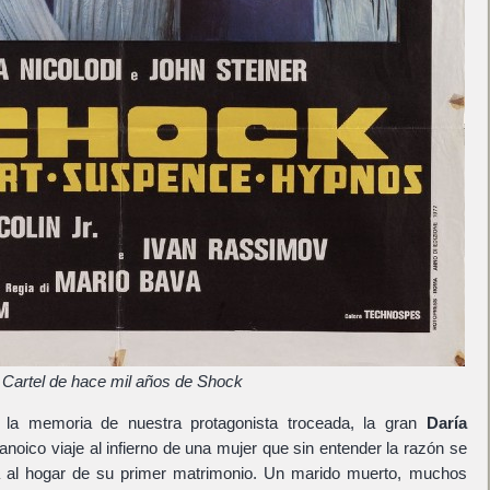
Cartel de hace mil años de Shock
 la memoria de nuestra protagonista troceada, la gran
Daría
noico viaje al infierno de una mujer que sin entender la razón se
 al hogar de su primer matrimonio. Un marido muerto, muchos