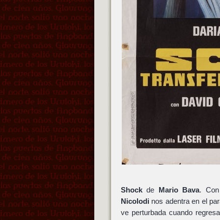
Shock
de
Mario Bava
. Con
Nicolodi
nos adentra en el para
ve perturbada cuando regresa