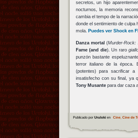
secretos, un hijo aparenteme
nocturnos, la memoria recon
cambia el tempo de la narració
donde el sentimiento de culpa
mola.
Puedes ver Shock en F
Danza mortal
(
Murder-Rock: 
Fame (and die
). Un raro
giall
punzón bastante espeluznante
terror italiano de la época.
(potentes) para sacrificar 
insatisfecho con su final, y
Tony Musante
para dar caza a
Publicado por
Uruloki
en
Cine
,
Cine de T