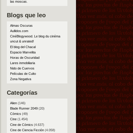
las moscas
.
Blogs que leo
Almas Oscuras
Aullidos.com
CinéBlogywood. Le blog du cinéma
uncut & unrated!
El blog del Chacal
Espacio Marvelita
Horas de Oscuridad
Lares inmobiliaria
Nido de Cuervos
Películas de Culto
Zona Negativa
Categorías
Alien
(146)
Blade Runner 2049
(20)
Cómics
(49)
Cine
(1.454)
Cine de Cómics
(4.637)
Cine de Ciencia Ficción
(4.058)