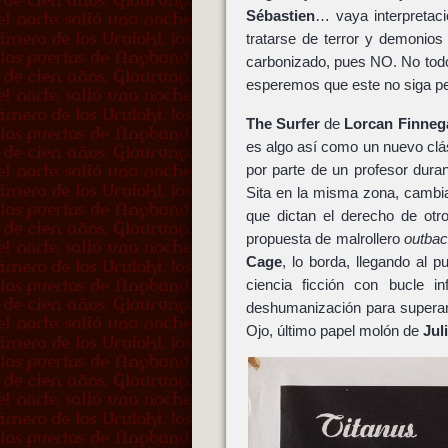
Sébastien
… vaya interpretaci
tratarse de terror y demonio
carbonizado, pues NO. No todo 
esperemos que este no siga pe
The Surfer
de
Lorcan Finneg
es algo así como un nuevo clá
por parte de un profesor dura
Sita en la misma zona, cambia
que dictan el derecho de otr
propuesta de malrollero
outba
Cage
, lo borda, llegando al
ciencia ficción con bucle i
deshumanización para superar 
Ojo, último papel molón de
Jul