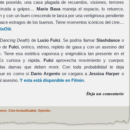
nte poseído, una casa plagada de recuerdos, visiones, terrores
struida a golpes…
Mario Bava
maneja el espacio, lo retuerce,
n y con un buen crescendo te lanza por una vertiginosa pendiente
 hace estragos de los buenos. Tiene momentos icónicos del cine…
lixOlé
.
Dancing Death
) de
Lucio Fulci
. Se podría llamar
Slashdance
o
o
de
Fulci
, onírico, etéreo, repleto de gasa y con un asesino del
. Tiene esa estética vaporosa y enigmática tan presente en el
 Es curiosa y rápida.
Fulci
aprovecha movimiento y cuerpos
a las damas que deben morir. Con toda probabilidad te deja
a que es como si
Dario Argento
se cargara a
Jessica Harper
o
l asesino.
Y esta está disponible en Filmin
.
Deja un comentario
error
,
Cine Inclasificable
,
Opinión
.