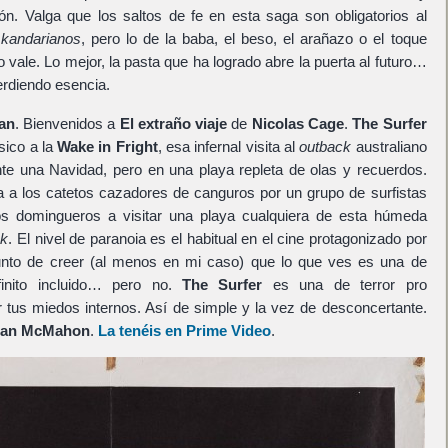
ón. Valga que los saltos de fe en esta saga son obligatorios al
s
kandarianos
, pero lo de la baba, el beso, el arañazo o el toque
vale. Lo mejor, la pasta que ha logrado abre la puerta al futuro…
rdiendo esencia.
an
. Bienvenidos a
El extraño viaje
de
Nicolas Cage
.
The Surfer
sico a la
Wake in Fright
, esa infernal visita al
outback
australiano
nte una Navidad, pero en una playa repleta de olas y recuerdos.
 a los catetos cazadores de canguros por un grupo de surfistas
os domingueros a visitar una playa cualquiera de esta húmeda
ck
. El nivel de paranoia es el habitual en el cine protagonizado por
 punto de creer (al menos en mi caso) que lo que ves es una de
nfinito incluido… pero no.
The Surfer
es una de terror pro
tus miedos internos. Así de simple y la vez de desconcertante.
ian McMahon
.
La tenéis en Prime Video
.