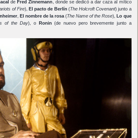
acal
de
Fred Zinnemann
, donde se dedicó a dar caza al mítico
riots of Fire
),
El pacto de Berlín
(
The Holcroft Covenant
) junto a
nheimer
,
El nombre de la rosa
(
The Name of the Rose
),
Lo que
s of the Day
), o
Ronin
(de nuevo pero brevemente junto a