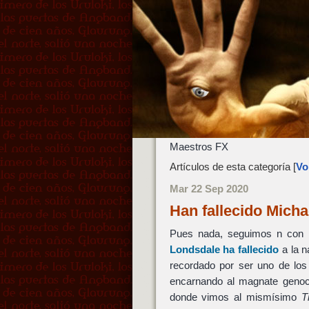
Maestros FX
Artículos de esta categoría [
Vol
Mar 22 Sep 2020
Han fallecido Mich
Pues nada, seguimos n con 
Londsdale
ha fallecido
a la n
recordado por ser uno de los
encarnando al magnate geno
donde vimos al mismísimo
T