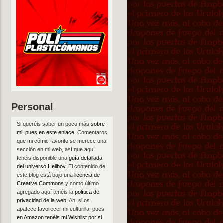
Personal
Si queréis saber un poco más
sobre
mi, pues en este enlace
. Comentaros
que mi cómic favorito se merece una
sección en mi web, así que aquí
tenéis disponible una
guía detallada
del universo Hellboy
. El contenido de
este blog está bajo una
licencia de
Creative Commons
y como último
agregado aquí tenéis la
política de
privacidad de la web
. Ah, si os
apatece favorecer mi culturilla, pues
en Amazon tenéis mi Wishlist por si