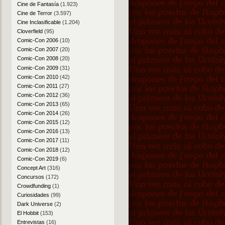
Cine de Fantasía
(1.923)
Cine de Terror
(3.597)
Cine Inclasificable
(1.204)
Cloverfield
(95)
Comic-Con 2006
(10)
Comic-Con 2007
(20)
Comic-Con 2008
(20)
Comic-Con 2009
(31)
Comic-Con 2010
(42)
Comic-Con 2011
(27)
Comic-Con 2012
(36)
Comic-Con 2013
(65)
Comic-Con 2014
(26)
Comic-Con 2015
(12)
Comic-Con 2016
(13)
Comic-Con 2017
(11)
Comic-Con 2018
(12)
Comic-Con 2019
(6)
Concept Art
(316)
Concursos
(172)
Crowdfunding
(1)
Curiosidades
(99)
Dark Universe
(2)
El Hobbit
(153)
Entrevistas
(16)