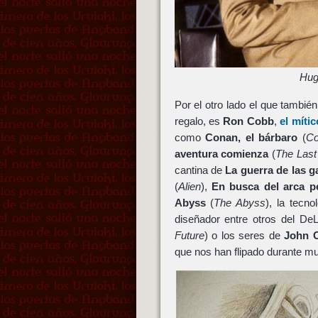
Hug
Por el otro lado el que tambié
regalo, es
Ron Cobb
,
el míti
como
Conan, el bárbaro
(
Co
aventura comienza
(
The Last 
cantina de
La guerra de las g
(
Alien
),
En busca del arca p
Abyss
(
The Abyss
), la tecn
diseñador entre otros del D
Future
) o los seres de
John C
que nos han flipado durante m