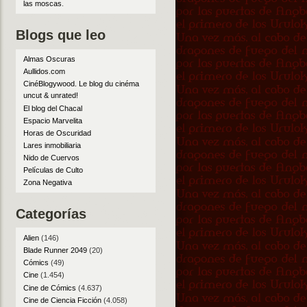
las moscas
.
Blogs que leo
Almas Oscuras
Aullidos.com
CinéBlogywood. Le blog du cinéma
uncut & unrated!
El blog del Chacal
Espacio Marvelita
Horas de Oscuridad
Lares inmobiliaria
Nido de Cuervos
Películas de Culto
Zona Negativa
Categorías
Alien
(146)
Blade Runner 2049
(20)
Cómics
(49)
Cine
(1.454)
Cine de Cómics
(4.637)
Cine de Ciencia Ficción
(4.058)