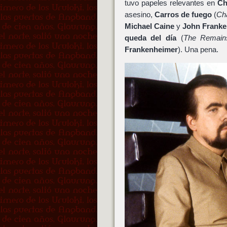
tuvo papeles relevantes en
Ch
asesino,
Carros de fuego
(
Cha
Michael Caine
y
John Franke
queda del día
(
The Remain
Frankenheimer
). Una pena.