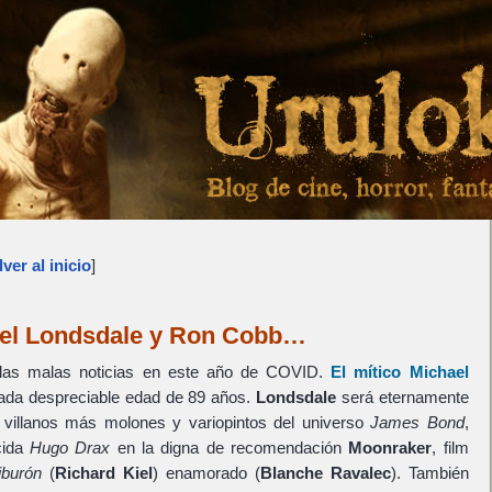
ver al inicio
]
ael Londsdale y Ron Cobb…
las malas noticias en este año de COVID.
El mítico
Michael
ada despreciable edad de 89 años.
Londsdale
será eternamente
 villanos más molones y variopintos del universo
James Bond
,
cida
Hugo Drax
en la digna de recomendación
Moonraker
, film
iburón
(
Richard Kiel
) enamorado (
Blanche Ravalec
). También