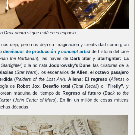
o Drax ahora si que está en el espacio
n nos deja, pero nos deja su imaginación y creatividad como gran
co diseñador de producción y
concept artist
de historia del cine
nan the Barbarian
), las naves de
Dark Star
y
Starfighter: La
Starfighter
) o la no nata
Jodorowsky’s Dune
, las criaturas de la
alaxias
(
Star Wars
), los escenarios de
Alien, el octavo pasajero
erdida
(
Raiders of the Lost Ark
),
Aliens: El regreso
(
Aliens
) o
ología de
Robot Jox
,
Desafío total
(
Total Recall
) o
"Firefly"
, y
eLorean máquina del tiempo de
Regreso al futuro
(
Back to the
arter
(
John Carter of Mars
). En fin, un millón de cosas míticas
uchas décadas.