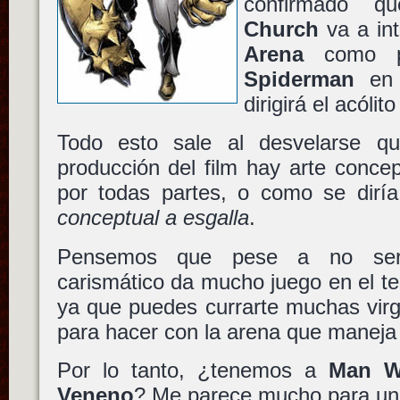
confirmado 
Church
va a int
Arena
como pr
Spiderman
en 
dirigirá el acólit
Todo esto sale al desvelarse qu
producción del film hay
arte concep
por todas partes, o como se diría
conceptual a esgalla
.
Pensemos que pese a no ser
carismático da mucho juego en el t
ya que puedes currarte muchas virg
para hacer con la arena que manej
Por lo tanto, ¿tenemos a
Man W
Veneno
? Me parece mucho para una