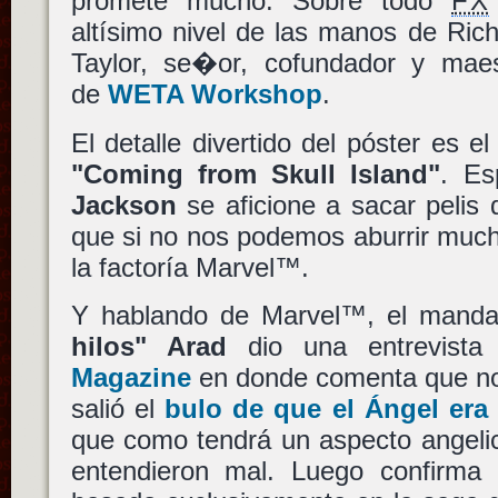
promete mucho. Sobre todo
FX
altísimo nivel de las manos de Ric
Taylor, se�or, cofundador y maes
de
WETA Workshop
.
El detalle divertido del póster es el
"Coming from Skull Island"
. Es
Jackson
se aficione a sacar pelis 
que si no nos podemos aburrir muc
la factoría Marvel™.
Y hablando de Marvel™, el man
hilos" Arad
dio una entrevista
Magazine
en donde comenta que no
salió el
bulo de que el
Ángel
era 
que como tendrá un aspecto angelic
entendieron mal. Luego confirma 