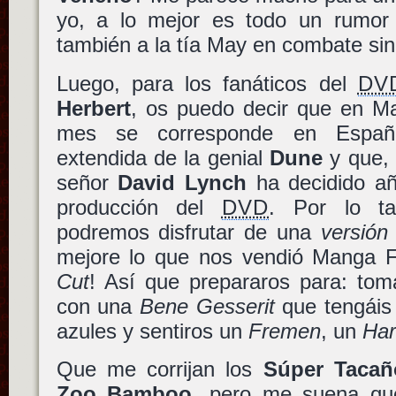
yo, a lo mejor es todo un rumor y
también a la tía May en combate sin
Luego, para los fanáticos del
DV
Herbert
, os puedo decir que en 
mes se corresponde en España
extendida de la genial
Dune
y que, 
señor
David Lynch
ha decidido aña
producción del
DVD
. Por lo t
podremos disfrutar de una
versión
mejore lo que nos vendió Manga F
Cut
! Así que prepararos para: tom
con una
Bene Gesserit
que tengáis 
azules y sentiros un
Fremen
, un
Har
Que me corrijan los
Súper Tacañ
Zoo Bamboo
, pero me suena que