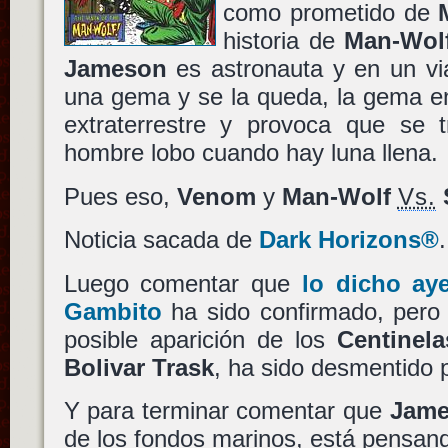
como prometido de
historia de
Man-Wol
Jameson
es astronauta y en un via
una gema y se la queda, la gema en
extraterrestre y provoca que se t
hombre lobo cuando hay luna llena.
Pues eso,
Venom
y
Man-Wolf
Vs.
Noticia sacada de
Dark Horizons®
.
Luego comentar que
lo dicho ay
Gambito
ha sido confirmado, pero
posible aparición de los
Centinela
Bolivar Trask
, ha sido desmentido p
Y para terminar comentar que
Jame
de los fondos marinos, está pensand