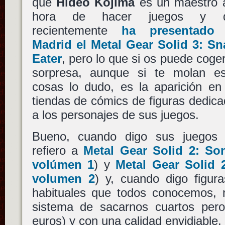
que
Hideo Kojima
es un maestro 
hora de hacer juegos
y q
recientemente
ha presentado
Madrid el Metal Gear Solid 3: Sn
Eater
, pero lo que si os puede coge
sorpresa, aunque si te molan es
cosas lo dudo, es la aparición en
tiendas de cómics de figuras dedic
a los personajes de sus juegos.
Bueno, cuando digo sus juegos
refiero a
Metal Gear Solid 2: Son
volúmen 1
) y
Metal Gear Solid 
volumen 2
) y, cuando digo figur
habituales que todos conocemos, 
sistema de sacarnos cuartos per
euros) y con una calidad envidiable.