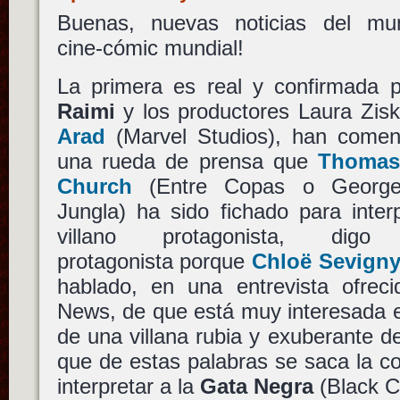
Buenas, nuevas noticias del mu
cine-cómic mundial!
La primera es real y confirmada 
Raimi
y los productores Laura Zis
Arad
(Marvel Studios), han comen
una rueda de prensa que
Thomas
Church
(Entre Copas o George
Jungla) ha sido fichado para interp
villano protagonista, digo 
protagonista porque
Chloë Sevign
hablado, en una entrevista ofrec
News, de que está muy interesada e
de una villana rubia y exuberante d
que de estas palabras se saca la c
interpretar a la
Gata Negra
(Black C