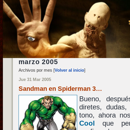
marzo 2005
Archivos por mes [
Volver al inicio
]
Jue 31 Mar 2005
Sandman en Spiderman 3…
Bueno, despué
diretes, dudas,
tono, ahora no
Cool
que pe