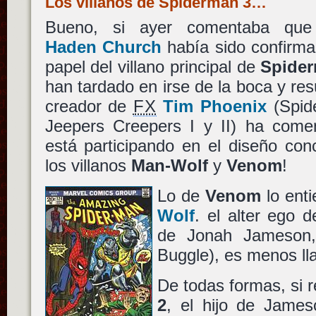
Los villanos de Spiderman 3…
Bueno, si ayer comentaba q
Haden Church
había sido confirma
papel del villano principal de
Spide
han tardado en irse de la boca y res
creador de
FX
Tim Phoenix
(Spid
Jeepers Creepers I y II) ha come
está participando en el diseño con
los villanos
Man-Wolf
y
Venom
!
Lo de
Venom
lo ent
Wolf
. el alter ego 
de Jonah Jameson, 
Buggle), es menos ll
De todas formas, si
2
, el hijo de James