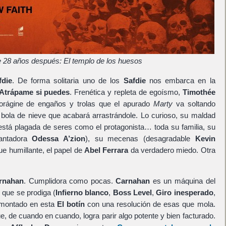
e 28 años después: El templo de los huesos
fdie
. De forma solitaria uno de los
Safdie
nos embarca en la
Atrápame si puedes
. Frenética y repleta de egoísmo,
Timothée
orágine de engaños y trolas que el apurado
Marty
va soltando
a bola de nieve que acabará arrastrándole. Lo curioso, su maldad
stá plagada de seres como el protagonista… toda su familia, su
cantadora
Odessa A’zion
), su mecenas (desagradable
Kevin
que humillante, el papel de
Abel Ferrara
da verdadero miedo. Otra
rnahan
. Cumplidora como pocas.
Carnahan
es un máquina del
o que se prodiga (
Infierno blanco
,
Boss Level
,
Giro inesperado
,
 montado en esta
El botín
con una resolución de esas que mola.
e, de cuando en cuando, logra parir algo potente y bien facturado.