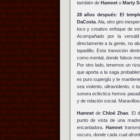
también de
Hamnet
o
Marty 
28 años después: El templ
DaCosta
. Ala, otro giro inesp
loco y creativo enfoque de es
Acompañado por la versáti
directamente a la gente, no a
tapadillo. Esta transición dent
como mental, donde falsos mes
Por otro lado, tenemos un rizar
que aporta a la saga probable
es puro superglú y te mantien
sea violento, ultraviolento, o
sonora ecléctica hemos pasad
y de relación social. Maravillos
Hamnet
de
Chloé Zhao
. El 
punto de vista de una madre 
encantadora.
Hamnet
transmi
oscuro, donde cada cual afron