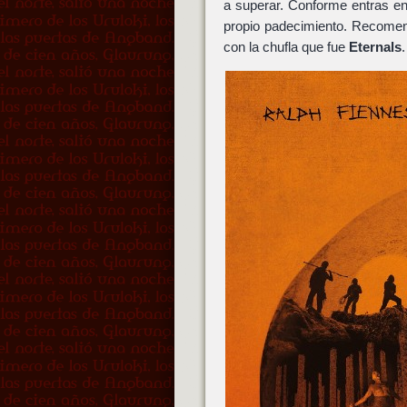
a superar. Conforme entras en l
propio padecimiento. Recome
con la chufla que fue
Eternals