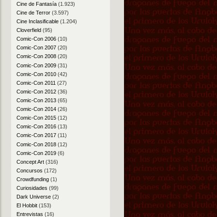
Cine de Fantasía
(1.923)
Cine de Terror
(3.597)
Cine Inclasificable
(1.204)
Cloverfield
(95)
Comic-Con 2006
(10)
Comic-Con 2007
(20)
Comic-Con 2008
(20)
Comic-Con 2009
(31)
Comic-Con 2010
(42)
Comic-Con 2011
(27)
Comic-Con 2012
(36)
Comic-Con 2013
(65)
Comic-Con 2014
(26)
Comic-Con 2015
(12)
Comic-Con 2016
(13)
Comic-Con 2017
(11)
Comic-Con 2018
(12)
Comic-Con 2019
(6)
Concept Art
(316)
Concursos
(172)
Crowdfunding
(1)
Curiosidades
(99)
Dark Universe
(2)
El Hobbit
(153)
Entrevistas
(16)