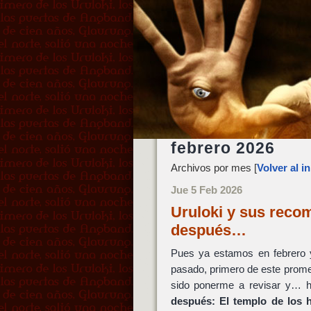
febrero 2026
Archivos por mes [
Volver al in
Jue 5 Feb 2026
Uruloki y sus reco
después…
Pues ya estamos en febrero y
pasado, primero de este prome
sido ponerme a revisar y… h
después: El templo de los 