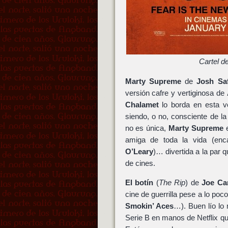
Cartel d
Marty Supreme
de
Josh Sa
versión cafre y vertiginosa de
Chalamet
lo borda en esta v
siendo, o no, consciente de l
no es única,
Marty Supreme
e
amiga de toda la vida (en
O’Leary
)… divertida a la par 
de cines.
El botín
(
The Rip
) de
Joe Ca
cine de guerrilla pese a lo poc
Smokin’ Aces
…). Buen lío lo
Serie B en manos de Netflix qu