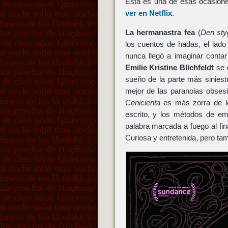
Está es una de esas ocasion
ver en Netflix
.
La hermanastra fea
(
Den sty
los cuentos de hadas, el lado
nunca llegó a imaginar contar 
Emilie Kristine Blichfeldt
se d
sueño de la parte más sinies
mejor de las paranoias obsesi
Cenicienta
es más zorra de lo
escrito, y los métodos de em
palabra marcada a fuego al f
Curiosa y entretenida, pero ta