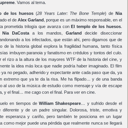
Supreme
. Vamos al tema.
o de los huesos
(
28 Years Later: The Bone Temple
) de
Nia
erado el de
Alex Garland
, porque es un máximo responsable, en el
ta prometida trilogía que avanza con
El templo de los huesos
.
l
Nia DaCosta
a los mandos,
Garland
decide diseccionar
bandonando a los infectados, que están ahí, pero digamos que de
ro de la historia global explora la fragilidad humana, tanto física
ías imbuyen paranoia y fanatismo en crédulos y tontos del culo.
 el rizo a la altura de los mayores WTF de la historia del cine, y
mente la idea más loca que nadie podría haber imaginado. El film
e ya no pegado, adherido y expectante ante cada paso que da, ya
 tan extremo que ya te da la risa. Me ha flipado… y de una banda
o al uso de la música de estudio como mensaje y vía de escape
a, y el final… me cago con el final. Para ver en cine.
duelo en tiempos de
William Shakespeare
… y sufrido desde el
diferente y de un padre singular. Dolorosa, triste, emotiva y
te esperanza y cariño, pero también te posiciona en un lugar
ta como mejor puede una pérdida que realmente nunca se llegará