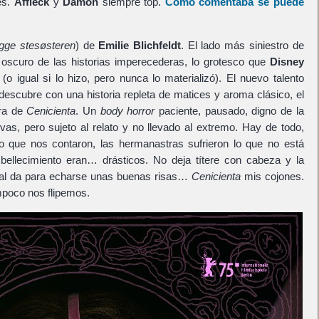
es.
Affleck
y
Damon
siempre top.
Como comentaba se puede
gge stesøsteren
) de
Emilie Blichfeldt
. El lado más siniestro de
 oscuro de las historias imperecederas, lo grotesco que
Disney
(o igual si lo hizo, pero nunca lo materializó). El nuevo talento
escubre con una historia repleta de matices y aroma clásico, el
tra de
Cenicienta
. Un
body horror
paciente, pausado, digno de la
vas, pero sujeto al relato y no llevado al extremo. Hay de todo,
 que nos contaron, las hermanastras sufrieron lo que no está
bellecimiento eran… drásticos. No deja títere con cabeza y la
inal da para echarse unas buenas risas…
Cenicienta
mis cojones.
mpoco nos flipemos.