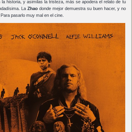
a historia, y asimilas la tristeza, más se apodera el relato de tu
ndadísima. La
Zhao
donde mejor demuestra su buen hacer, y no
. Para pasarlo muy mal en el cine.