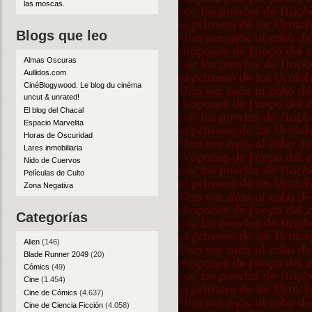
las moscas
.
Blogs que leo
Almas Oscuras
Aullidos.com
CinéBlogywood. Le blog du cinéma
uncut & unrated!
El blog del Chacal
Espacio Marvelita
Horas de Oscuridad
Lares inmobiliaria
Nido de Cuervos
Películas de Culto
Zona Negativa
Categorías
Alien
(146)
Blade Runner 2049
(20)
Cómics
(49)
Cine
(1.454)
Cine de Cómics
(4.637)
Cine de Ciencia Ficción
(4.058)