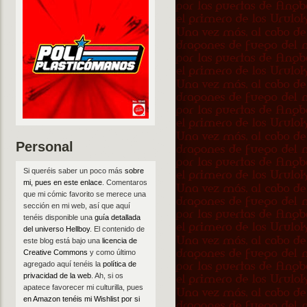
Personal
Si queréis saber un poco más
sobre
mi, pues en este enlace
. Comentaros
que mi cómic favorito se merece una
sección en mi web, así que aquí
tenéis disponible una
guía detallada
del universo Hellboy
. El contenido de
este blog está bajo una
licencia de
Creative Commons
y como último
agregado aquí tenéis la
política de
privacidad de la web
. Ah, si os
apatece favorecer mi culturilla, pues
en Amazon tenéis mi Wishlist por si