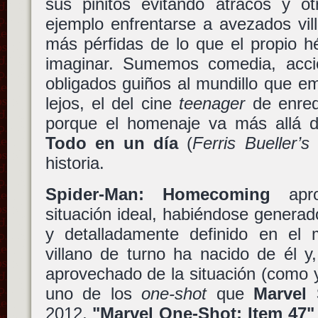
sus pinitos evitando atracos y ot
ejemplo enfrentarse a avezados vi
más pérfidas de lo que el propio h
imaginar. Sumemos comedia, acció
obligados guiños al mundillo que em
lejos, el del cine
teenager
de enre
porque el homenaje va más allá de
Todo en un día
(
Ferris Bueller’s
historia.
Spider-Man: Homecoming
apro
situación ideal, habiéndose genera
y detalladamente definido en el
villano de turno ha nacido de él y
aprovechado de la situación (como 
uno de los
one-shot
que
Marvel 
2012,
"Marvel One-Shot: Item 47"