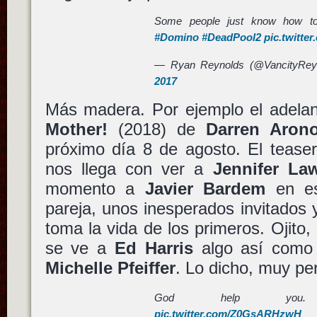
Some people just know how to
#Domino
#DeadPool2
pic.twitte
— Ryan Reynolds (@VancityRey
2017
Más madera. Por ejemplo el adelant
Mother!
(2018) de
Darren Arono
próximo día 8 de agosto. El teaser
nos llega con ver a
Jennifer La
momento a
Javier Bardem
en es
pareja, unos inesperados invitados y
toma la vida de los primeros. Ojito,
se ve a
Ed Harris
algo así como 
Michelle Pfeiffer
. Lo dicho, muy pe
God help y
pic.twitter.com/Z0GsARHzwH