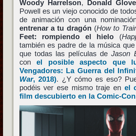
Woody Harrelson
,
Donald Glove
Powell es un viejo conocido de todos
de animación con una nominació
entrenar a tu dragón
(
How to Trai
Feet: rompiendo el hielo
(
Hap
también es padre de la música que 
que todas las películas de
Jason 
con
el posible aspecto que l
Vengadores: La Guerra del Infini
War
, 2018)
. ¿Y cómo es eso? Pues
podéis ver ese mismo traje en
el 
film descubierto en la Comic-Con