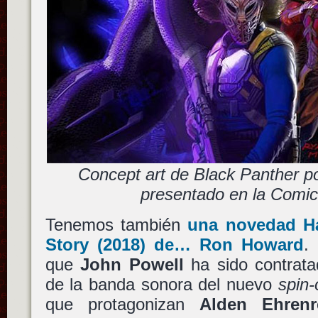
Concept art de Black Panther p
presentado en la Comi
Tenemos también
una novedad
H
Story
(2018) de…
Ron Howard
.
que
John Powell
ha sido contrata
de la banda sonora del nuevo
spin-
que protagonizan
Alden Ehrenr