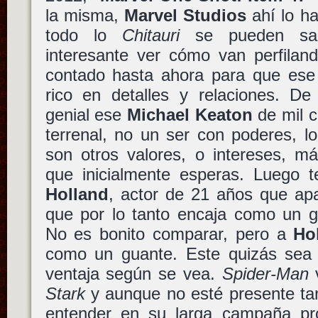
la misma,
Marvel Studios
ahí lo ha
todo lo
Chitauri
se pueden sa
interesante ver cómo van perfiland
contado hasta ahora para que e
rico en detalles y relaciones. D
genial ese
Michael Keaton
de mil c
terrenal, no un ser con poderes,
son otros valores, o intereses, m
que inicialmente esperas. Luego 
Holland
, actor de 21 años que a
que por lo tanto encaja como un g
No es bonito comparar, pero a
Ho
como un guante. Este quizás sea
ventaja según se vea.
Spider-Man
v
Stark
y aunque no esté presente ta
entender en su larga campaña pro