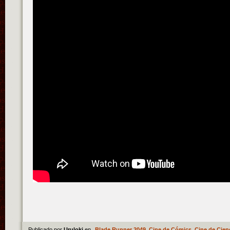
Publicado por
Uruloki
en
Blade Runner 2049
,
Cine de Cómics
,
Cine de Cien