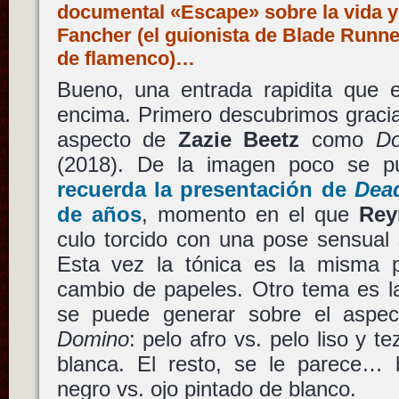
documental «Escape» sobre la vida 
Fancher (el guionista de Blade Runne
de flamenco)…
Bueno, una entrada rapidita que 
encima. Primero descubrimos graci
aspecto de
Zazie Beetz
como
D
(2018). De la imagen poco se p
recuerda la presentación de
Dea
de años
, momento en el que
Rey
culo torcido con una pose sensual 
Esta vez la tónica es la misma 
cambio de papeles. Otro tema es la
se puede generar sobre el aspe
Domino
: pelo afro vs. pelo liso y t
blanca. El resto, se le parece… 
negro vs. ojo pintado de blanco.