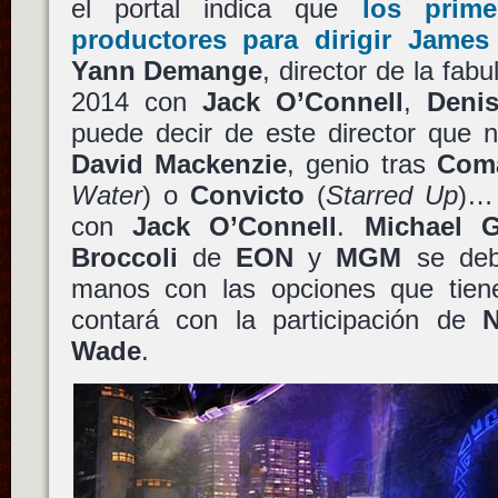
el portal indica que
los prim
productores para dirigir
James
Yann Demange
, director de la fab
2014 con
Jack O’Connell
,
Denis
puede decir de este director que 
David Mackenzie
, genio tras
Com
Water
) o
Convicto
(
Starred Up
)…
con
Jack O’Connell
.
Michael 
Broccoli
de
EON
y
MGM
se debe
manos con las opciones que tien
contará con la participación de
N
Wade
.