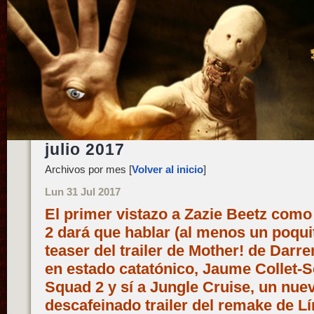
julio 2017
Archivos por mes [
Volver al inicio
]
Lun 31 Jul 2017
El primer vistazo a Zazie Beetz com
2 dará que hablar (al menos un poqui
teaser del trailer de Mother! de Darr
en estado catatónico, Jaume Collet-S
Squad 2 y sí a Jungle Cruise, un nue
descafeinado trailer del remake de Lín