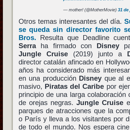
— mother! (@MotherMovie)
31 de 
Otros temas interesantes del día.
S
se queda sin director favorito
Bros.
Resulta que Deadline cue
Serra
ha firmado con
Disney
pa
Jungle Cruise
(2019) junto a
director catalán afincado en Holly
años ha considerado más interesa
en una producción
Disney
que al e
masivo,
Piratas del Caribe
por ejem
principio de una larga colaboración 
de orejas negras.
Jungle Cruise
e
parques de atracciones que la com
o París y lleva a los visitantes por d
de todo el mundo. Nos espera cine