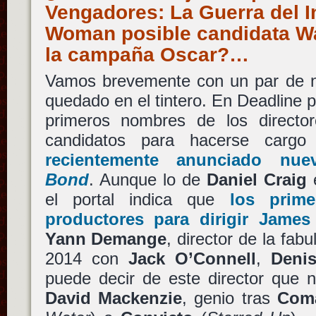
Vengadores: La Guerra del I
Woman posible candidata Wa
la campaña Oscar?…
Vamos brevemente con un par de n
quedado en el tintero. En Deadline 
primeros nombres de los direct
candidatos para hacerse cargo
recientemente anunciado nu
Bond
. Aunque lo de
Daniel Craig
e
el portal indica que
los prim
productores para dirigir
James
Yann Demange
, director de la fab
2014 con
Jack O’Connell
,
Denis
puede decir de este director que 
David Mackenzie
, genio tras
Com