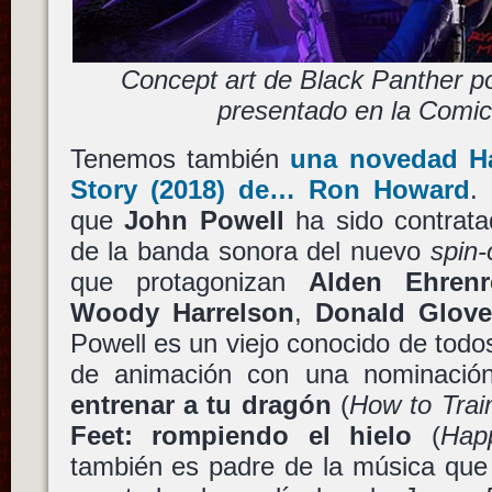
Concept art de Black Panther p
presentado en la Comi
Tenemos también
una novedad
H
Story
(2018) de…
Ron Howard
.
que
John Powell
ha sido contrata
de la banda sonora del nuevo
spin-
que protagonizan
Alden Ehrenr
Woody Harrelson
,
Donald Glove
Powell es un viejo conocido de todos
de animación con una nominació
entrenar a tu dragón
(
How to Trai
Feet: rompiendo el hielo
(
Hap
también es padre de la música que 