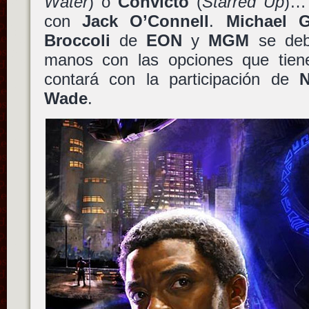
Water
) o
Convicto
(
Starred Up
)…
con
Jack O’Connell
.
Michael 
Broccoli
de
EON
y
MGM
se debe
manos con las opciones que tien
contará con la participación de
N
Wade
.