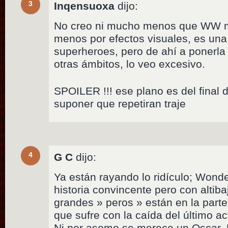
3
Inqensuoxa
dijo:
No creo ni mucho menos que WW m
menos por efectos visuales, es una
superheroes, pero de ahí a ponerla
otras ámbitos, lo veo excesivo.
SPOILER !!! ese plano es del fina
suponer que repetiran traje
4
G C
dijo:
Ya están rayando lo ridículo; Won
historia convincente pero con altib
grandes » peros » están en la parte
que sufre con la caída del último ac
Ni por asomo se merece un Oscar. 