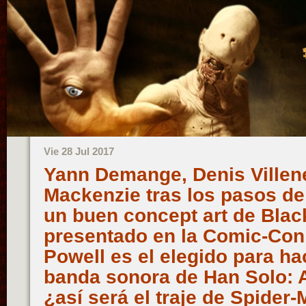
Vie 28 Jul 2017
Yann Demange, Denis Villen
Mackenzie tras los pasos d
un buen concept art de Blac
presentado en la Comic-Con
Powell es el elegido para ha
banda sonora de Han Solo: A
¿así será el traje de Spider