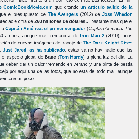
 de ComicBookMovie.com
que citando
un artículo salido de la
que el presupuesto de
The Avengers
(2012) de
Joss Whedon
reciable cifra de
260 millones de dólares
… bastante más que el
) o
Capitán América: el primer vengador
(
Captain America: The
150 ambos, aunque más cercano al de
Iron Man 2
(2010), unos
ltración de nuevas imágenes del rodaje de
The Dark Knight Rises
.
Just Jared las ha publicado
, estas ya no hay nadie que las
s el aspecto global de
Bane
(
Tom Hardy
) a plena luz del día. La
ue deben dar un calor tremendo en verano y una pinta de bestia
ejo por aquí una de las fotos, que no está del todo mal, aunque
desentona un poco.