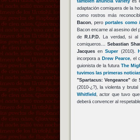
también anuncia Variety
es 
adaptación comiquera de la 
como rostros más reconocib
Bacon
, pero
portales como 
Bacon encarne al asesino del 
de
R.I.P.D.
La verdad, si al
comiqueros…
Sebastian Sh
Jacques
en
Super
(2010).
incorpora a
Drew Pearce
, el 
guionista de la futura
The Mig
tuvimos las primeras notici
"Spartacus: Vengeance"
de
(2010-¿?), la violenta y bruta
Whitfield
, actor que tuvo que
deberá convencer al respetabl