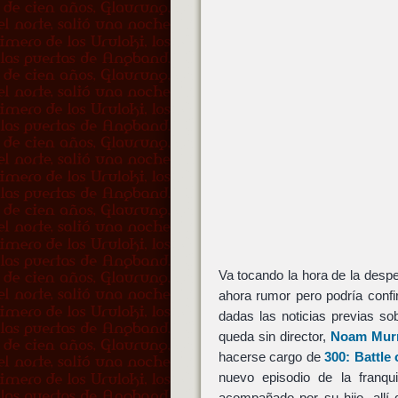
Va tocando la hora de la desp
ahora rumor pero podría conf
dadas las noticias previas so
queda sin director,
Noam Mur
hacerse cargo de
300: Battle 
nuevo episodio de la franqu
acompañado por su hijo, allí 