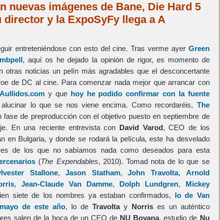
ran nuevas imágenes de Bane, Die Hard 5
u director y la ExpoSyFy llega a A
guir entreteniéndose con esto del cine. Tras verme ayer
Green
mbpell
, aquí os he dejado la opinión de rigor, es momento de
 otras noticias un pelín más agradables que el desconcertante
 héroe de DC al cine. Para comenzar nada mejor que arrancar con
 Aullidos.com
y que
hoy he podido confirmar con la fuente
lucinar lo que se nos viene encima. Como recordaréis,
The
 fase de preproducción con el objetivo puesto en septiembre de
aje. En una reciente entrevista con
David Varod
, CEO de los
n en Bulgaria, y donde se rodará la película, este ha desvelado
res de los que no sabíamos nada como deseados para esta
ercenarios
(
The Expendables
, 2010). Tomad nota de lo que se
lvester Stallone
,
Jason Statham
,
John Travolta
,
Arnold
rris
,
Jean-Claude Van Damme
,
Dolph Lundgren
,
Mickey
bien siete de los nombres ya estaban confirmados,
lo de Van
mayo de este año
, lo de
Travolta
y
Norris
es un auténtico
bres salen de la boca de un CEO de
NU Boyana
, estudio de
Nu