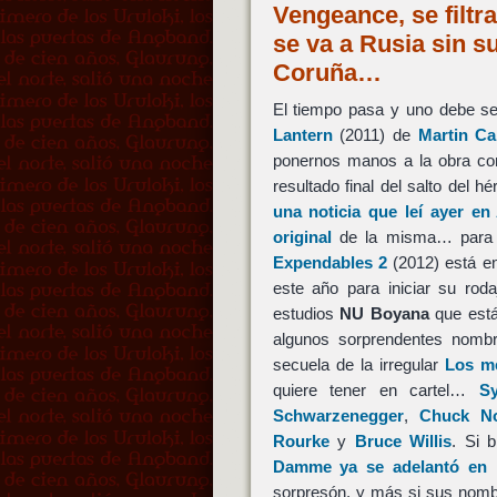
Vengeance, se filt
se va a Rusia sin s
Coruña…
El tiempo pasa y uno debe se
Lantern
(2011) de
Martin Ca
ponernos manos a la obra con
resultado final del salto del
una noticia que leí ayer en
original
de la misma… para a
Expendables 2
(2012) está en
este año para iniciar su rod
estudios
NU Boyana
que está
algunos sorprendentes nomb
secuela de la irregular
Los m
quiere tener en cartel…
Sy
Schwarzenegger
,
Chuck No
Rourke
y
Bruce Willis
. Si 
Damme ya se adelantó en 
sorpresón, y más si sus nom