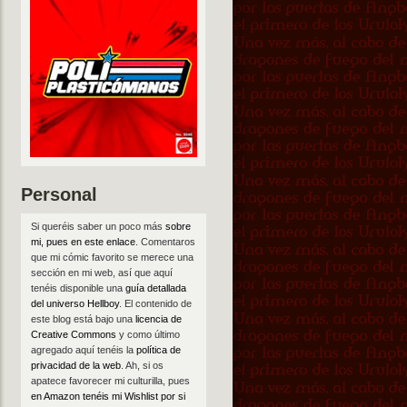
Personal
Si queréis saber un poco más
sobre
mi, pues en este enlace
. Comentaros
que mi cómic favorito se merece una
sección en mi web, así que aquí
tenéis disponible una
guía detallada
del universo Hellboy
. El contenido de
este blog está bajo una
licencia de
Creative Commons
y como último
agregado aquí tenéis la
política de
privacidad de la web
. Ah, si os
apatece favorecer mi culturilla, pues
en Amazon tenéis mi Wishlist por si