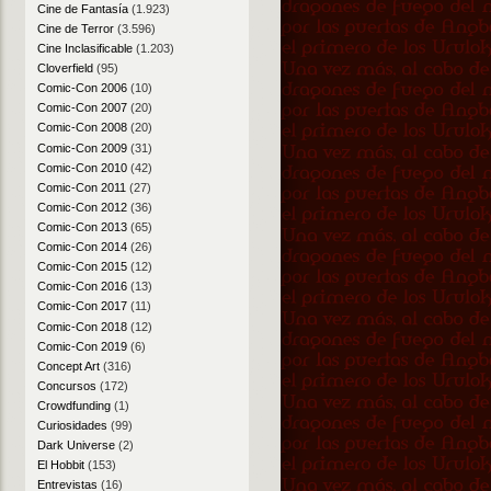
Cine de Fantasía
(1.923)
Cine de Terror
(3.596)
Cine Inclasificable
(1.203)
Cloverfield
(95)
Comic-Con 2006
(10)
Comic-Con 2007
(20)
Comic-Con 2008
(20)
Comic-Con 2009
(31)
Comic-Con 2010
(42)
Comic-Con 2011
(27)
Comic-Con 2012
(36)
Comic-Con 2013
(65)
Comic-Con 2014
(26)
Comic-Con 2015
(12)
Comic-Con 2016
(13)
Comic-Con 2017
(11)
Comic-Con 2018
(12)
Comic-Con 2019
(6)
Concept Art
(316)
Concursos
(172)
Crowdfunding
(1)
Curiosidades
(99)
Dark Universe
(2)
El Hobbit
(153)
Entrevistas
(16)