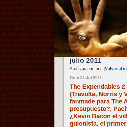
julio 2011
Archivos por mes [
Volver al in
Dom 31 Jul 2011
The Expendables 2 s
(Travolta, Norris y
fanmade para The A
presupuesto?, Paci
¿Kevin Bacon el vil
guionista, el prime