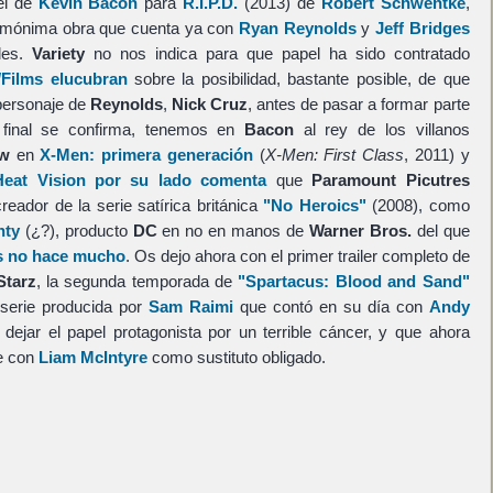
el de
Kevin Bacon
para
R.I.P.D.
(2013) de
Robert Schwentke
,
homónima obra que cuenta ya con
Ryan Reynolds
y
Jeff Bridges
les.
Variety
no nos indica para que papel ha sido contratado
/Films elucubran
sobre la posibilidad, bastante posible, de que
personaje de
Reynolds
,
Nick Cruz
, antes de pasar a formar parte
 final se confirma, tenemos en
Bacon
al rey de los villanos
aw
en
X-Men: primera generación
(
X-Men: First Class
, 2011) y
Heat Vision por su lado comenta
que
Paramount Picutres
creador de la serie satírica británica
"No Heroics"
(2008), como
hty
(¿?), producto
DC
en no en manos de
Warner Bros.
del que
as no hace mucho
. Os dejo ahora con el primer trailer completo de
Starz
, la segunda temporada de
"Spartacus: Blood and Sand"
l serie producida por
Sam Raimi
que contó en su día con
Andy
 dejar el papel protagonista por un terrible cáncer, y que ahora
e con
Liam McIntyre
como sustituto obligado.