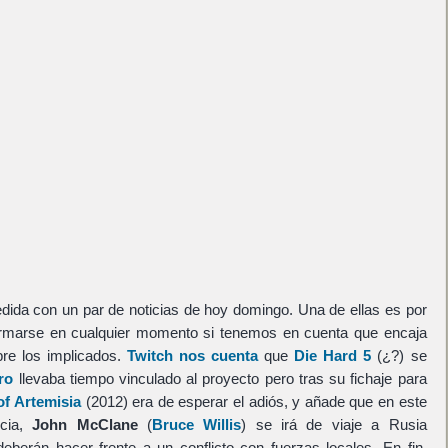
edida con un par de noticias de hoy domingo. Una de ellas es por
irmarse en cualquier momento si tenemos en cuenta que encaja
bre los implicados.
Twitch nos cuenta
que
Die Hard 5
(¿?) se
ro
llevaba tiempo vinculado al proyecto pero tras su fichaje para
of Artemisia
(2012) era de esperar el adiós, y añade que en este
icia,
John McClane
(
Bruce Willis
) se irá de viaje a Rusia
deberán hacer frente a un conflicto con fuerzas locales. En fin.