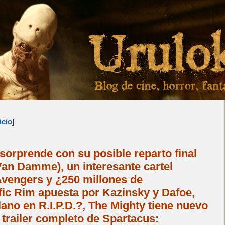
icio
]
orprende con su posible reparto final
 Van Damme), un interesante cartel
vengers y ¿250 millones de
fic Rim apuesta por Kazinsky y Dafoe,
lano en R.I.P.D.?, The Mighty tiene nuevo
r trailer completo de Spartacus: