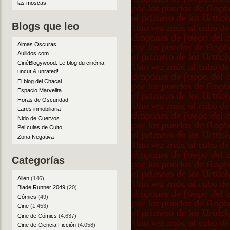
las moscas
.
Blogs que leo
Almas Oscuras
Aullidos.com
CinéBlogywood. Le blog du cinéma
uncut & unrated!
El blog del Chacal
Espacio Marvelita
Horas de Oscuridad
Lares inmobiliaria
Nido de Cuervos
Películas de Culto
Zona Negativa
Categorías
Alien
(146)
Blade Runner 2049
(20)
Cómics
(49)
Cine
(1.453)
Cine de Cómics
(4.637)
Cine de Ciencia Ficción
(4.058)