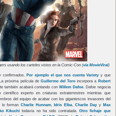
rs usando los carteles vistos en la Comic-Con (
vía MovieViral
)
 y confirmados.
Por ejemplo el que nos cuenta Variety
y que
La próxima película de
Guillermo del Toro
incorpora a
Robert
e también acabará contando con
Willem Dafoe
. Dafoe negocia
científico experto en criaturas extraterrestres mientras que
mbros del equipo de acabar con los gigantescos invasores del
to lo forman
Charlie Hunnam
,
Idris Elba
,
Charlie Day
y
Max
ko Kikuchi
todavía no ha sido contratada.
Otro fichaje que