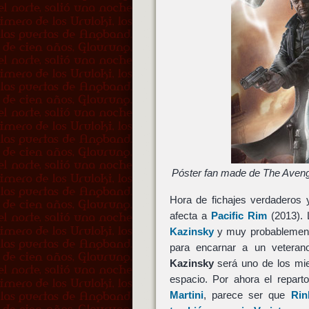
Póster fan made de The Avenge
Hora de fichajes verdaderos
afecta a
Pacific Rim
(2013). 
Kazinsky
y muy probablement
para encarnar a un veterano 
Kazinsky
será uno de los mie
espacio. Por ahora el repar
Martini
, parece ser que
Rin