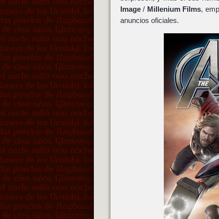
Image
/
Millenium Films
, emp
anuncios oficiales.