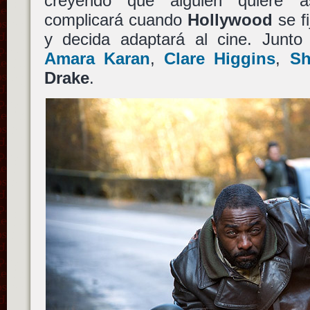
creyendo que alguien quiere a
complicará cuando
Hollywood
se f
y decida adaptará al cine. Junt
Amara Karan
,
Clare Higgins
,
Sh
Drake
.