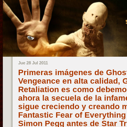
Jue 28 Jul 2011
Primeras imágenes de Ghost 
Vengeance en alta calidad, G
Retaliation es como debem
ahora la secuela de la infame
sigue creciendo y creando 
Fantastic Fear of Everything
Simon Pegg antes de Star Tr