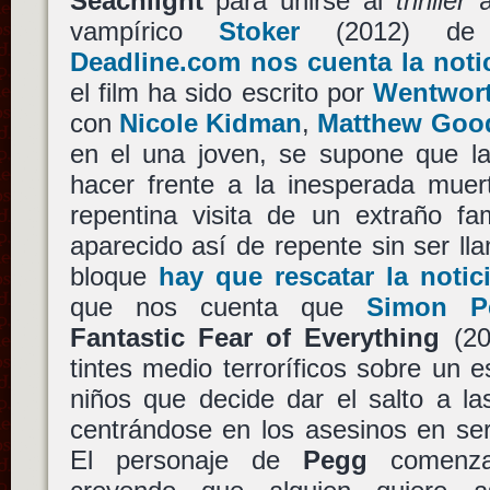
Seachlight
para unirse al
thriller
a
vampírico
Stoker
(2012) d
Deadline.com nos cuenta la noti
el film ha sido escrito por
Wentwort
con
Nicole Kidman
,
Matthew Goo
en el una joven, se supone que 
hacer frente a la inesperada muer
repentina visita de un extraño fam
aparecido así de repente sin ser ll
bloque
hay que rescatar la notici
que nos cuenta que
Simon P
Fantastic Fear of Everything
(20
tintes medio terroríficos sobre un e
niños que decide dar el salto a l
centrándose en los asesinos en seri
El personaje de
Pegg
comenz