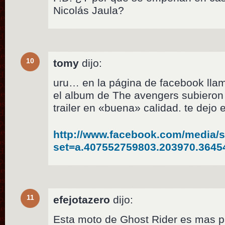
Nicolás Jaula?
10
tomy
dijo:
uru… en la página de facebook ll
el album de The avengers subieron
trailer en «buena» calidad. te dejo 
http://www.facebook.com/media/s
set=a.407552759803.203970.364
11
efejotazero
dijo:
Esta moto de Ghost Rider es mas pa