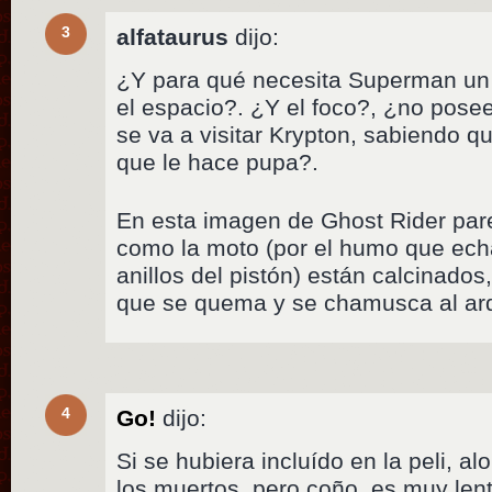
3
alfataurus
dijo:
¿Y para qué necesita Superman un v
el espacio?. ¿Y el foco?, ¿no pose
se va a visitar Krypton, sabiendo qu
que le hace pupa?.
En esta imagen de Ghost Rider pare
como la moto (por el humo que echa
anillos del pistón) están calcinado
que se quema y se chamusca al ard
4
Go!
dijo:
Si se hubiera incluído en la peli, a
los muertos, pero coño, es muy len