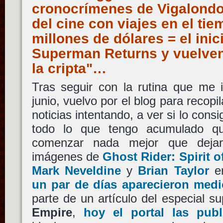
cronocrímenes de Vigalondo 
del cine con viajes en el ti
millones de dólares = el inic
Superman Returns y vuelven 
la cripta"…
Tras seguir con la rutina que me 
junio, vuelvo por el blog para recop
noticias intentando, a ver si lo con
todo lo que tengo acumulado q
comenzar nada mejor que dejar
imágenes de
Ghost Rider: Spirit 
Mark Neveldine
y
Brian Taylor
en
un par de días aparecieron med
parte de un artículo del especial su
Empire
,
hoy el portal las pub