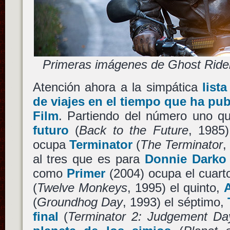
Primeras imágenes de Ghost Rider
Atención ahora a la simpática
list
de viajes en el tiempo que ha publ
Film
. Partiendo del número uno q
futuro
(
Back to the Future
, 1985
ocupa
Terminator
(
The Terminator
,
al tres que es para
Donnie Darko
como
Primer
(2004) ocupa el cuart
(
Twelve Monkeys
, 1995) el quinto,
(
Groundhog Day
, 1993) el séptimo,
final
(
Terminator 2: Judgement Da