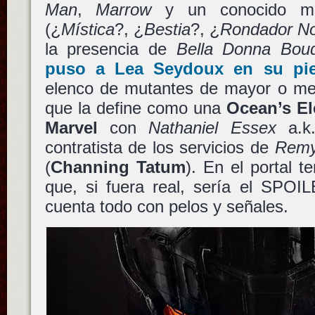
Man
,
Marrow
y un conocido mut
(¿
Mística
?, ¿
Bestia
?, ¿
Rondador No
la presencia de
Bella Donna Bou
puso a
Lea Seydoux
en su pie
elenco de mutantes de mayor o me
que la define como una
Ocean’s El
Marvel
con
Nathaniel Essex
a.k
contratista de los servicios de
Remy
(
Channing Tatum
). En el portal t
que, si fuera real, sería el SPOI
cuenta todo con pelos y señales.