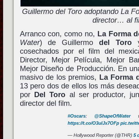
Guillermo del Toro adoptando La F
director… al f
Arranco con, como no,
La Forma d
Water
) de Guillermo
del Toro
y
cosechados por el film del mexi
Director, Mejor Película, Mejor B
Mejor Diseño de Producción. En un
masivo de los premios,
La Forma 
13 pero dos de ellos los más desea
por
Del Toro
al ser productor, ju
director del film.
#Oscars
:
@ShapeOfWater
wi
https://t.co/O3ulJx7OFp
pic.twi
— Hollywood Reporter (@THR)
5 