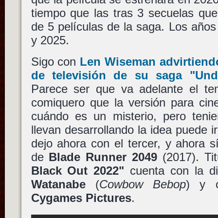
tiempo que las tras 3 secuelas que
de 5 películas de la saga. Los año
y 2025.
Sigo con
Len Wiseman
advirtiend
de televisión de su saga
"Und
Parece ser que va adelante el t
comiquero que la versión para cin
cuándo es un misterio, pero teni
llevan desarrollando la idea puede i
dejo ahora con el tercer, y ahora sí
de
Blade Runner 2049
(2017). Ti
Black Out 2022"
cuenta con la d
Watanabe
(
Cowbow Bebop
) y 
Cygames Pictures
.