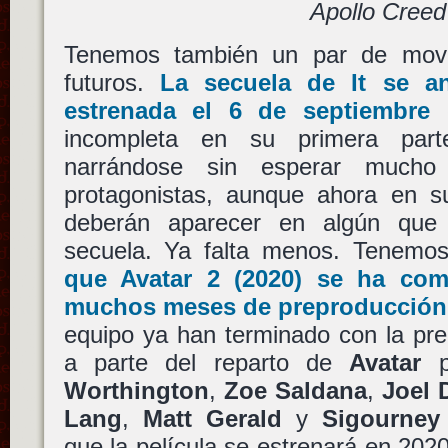
Apollo Creed
Tenemos también un par de movi
futuros.
La secuela de
It
se an
estrenada el 6 de septiembre
incompleta en su primera parte
narrándose sin esperar mucho
protagonistas, aunque ahora en s
deberán aparecer en algún que
secuela. Ya falta menos. Tenemo
que
Avatar 2
(2020) se ha com
muchos meses de preproducción
equipo ya han terminado con la pre
a parte del reparto de
Avatar
p
Worthington
,
Zoe Saldana
,
Joel 
Lang
,
Matt Gerald
y
Sigourney
que la película se estrenará en 2020