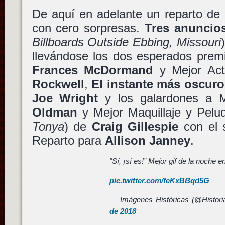
De aquí en adelante un reparto de
con cero sorpresas.
Tres anuncios
Billboards Outside Ebbing, Missouri
llevándose los dos esperados premi
Frances McDormand
y Mejor Act
Rockwell
,
El instante más oscuro
Joe Wright
y los galardones a 
Oldman
y Mejor Maquillaje y Pelu
Tonya
) de
Craig Gillespie
con el 
Reparto para
Allison Janney
.
"Sí, ¡sí es!” Mejor gif de la noche e
pic.twitter.com/feKxBBqd5G
— Imágenes Históricas (@Histor
de 2018