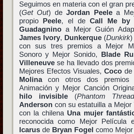
Seguimos en materia con el gran p
(
Get Out
) de
Jordan Peele
a Mejo
propio
Peele
, el de
Call Me by
Guadagnino
a Mejor Guión Adapt
James Ivory
,
Dunkerque
(
Dunkirk
)
con sus tres premios a Mejor Mo
Sonoro y Mejor Sonido,
Blade Ru
Villeneuve
se ha llevado dos premi
Mejores Efectos Visuales,
Coco
d
Molina
con otros dos premios 
Animación y Mejor Canción Origi
hilo invisible
(
Phantom Threa
Anderson
con su estatuilla a Mejor
con la chilena
Una mujer fantásti
reconocida como Mejor Película 
Icarus
de
Bryan Fogel
como Mejor