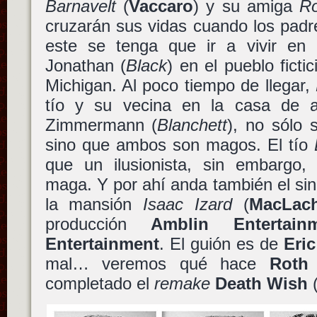
Barnavelt
(
Vaccaro
) y su amiga
Ro
cruzarán sus vidas cuando los pad
este se tenga que ir a vivir en
Jonathan (
Black
) en el pueblo fict
Michigan. Al poco tiempo de llegar,
tío y su vecina en la casa de a
Zimmermann (
Blanchett
), no sólo 
sino que ambos son magos. El tío
que un ilusionista, sin embargo, 
maga. Y por ahí anda también el sini
la mansión
Isaac Izard
(
MacLach
producción
Amblin Entertain
Entertainment
. El guión es de
Eric
mal… veremos qué hace
Roth
completado el
remake
Death Wish
(