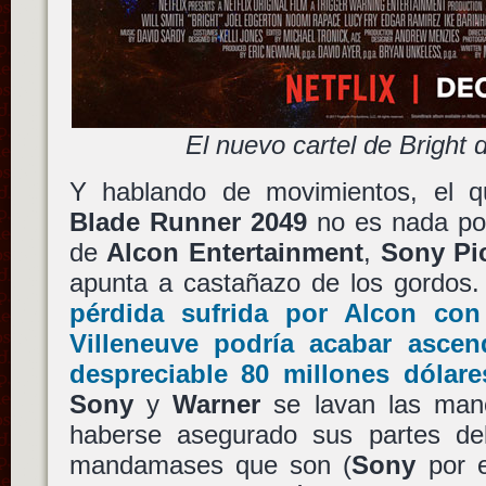
El nuevo cartel de Bright 
Y hablando de movimientos, el 
Blade Runner 2049
no es nada pos
de
Alcon Entertainment
,
Sony Pi
apunta a castañazo de los gordos. 
pérdida sufrida por
Alcon
con
Villeneuve
podría acabar ascen
despreciable 80 millones dólare
Sony
y
Warner
se lavan las man
haberse asegurado sus partes de
mandamases que son (
Sony
por e