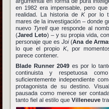
argumental en forma de pura inteligen
en 1982 era impensable, pero que
realidad. La historia de
K
por lo t
mares de la investigación – donde 
nuevo
Tyrell
que responde al nom
(
Jared Leto
) – y su propia vida, c
personaje que es
Joi
(
Ana de Arma
lo que el propio
K
, por momentos
parece contener.
Blade Runner 2049
es por lo tant
continuista y respetuosa com
suficientemente independiente com
protagonista de su destino. Visua
pausada como merece ser contada e
tanto fiel al estilo que
Villeneuve
tra