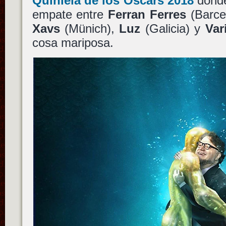
Quiniela de los Oscars 2018
donde
empate entre
Ferran Ferres
(Barce
Xavs
(Münich),
Luz
(Galicia) y
Var
cosa mariposa.