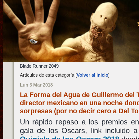
Blade Runner 2049
Artículos de esta categoría [
Volver al inicio
]
Lun 5 Mar 2018
La Forma del Agua de Guillermo del 
director mexicano en una noche don
sorpresas (por no decir cero a Del To
Un rápido repaso a los premios en
gala de los Oscars, link incluido 