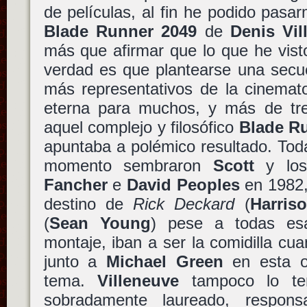
de películas, al fin he podido pasar
Blade Runner 2049
de
Denis Vil
más que afirmar que lo que he vis
verdad es que plantearse una secue
más representativos de la cinemato
eterna para muchos, y más de tr
aquel complejo y filosófico
Blade R
apuntaba a polémico resultado. Tod
momento sembraron
Scott
y los
Fancher
e
David Peoples
en 1982,
destino de
Rick Deckard
(
Harris
(
Sean Young
) pese a todas es
montaje, iban a ser la comidilla c
junto a
Michael Green
en esta oc
tema.
Villeneuve
tampoco lo tení
sobradamente laureado, respon