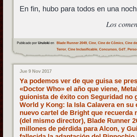
En fin, hubo para todos en una noch
Los comen
Publicado por
Uruloki
en
Blade Runner 2049
,
Cine
,
Cine de Cómics
,
Cine de
Terror
,
Cine Inclasificable
,
Concursos
,
GdT
,
Perso
Jue 9 Nov 2017
Ya podemos ver de que guisa se pres
«Doctor Who» el año que viene, Metal
guionista de éxito con Seguridad no 
World y Kong: la Isla Calavera en su 
nuevo cartel de Bright que recuerda 
(del mismo director), Blade Runner 2
millones de pérdida para Alcon, y Gui
fallecida la adaptación del Pinnochio 