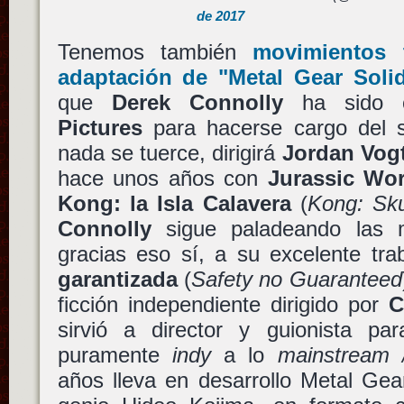
de 2017
Tenemos también
movimientos t
adaptación de
"Metal Gear Soli
que
Derek Connolly
ha sido c
Pictures
para hacerse cargo del s
nada se tuerce, dirigirá
Jordan Vog
hace unos años con
Jurassic Wor
Kong: la Isla Calavera
(
Kong: Sku
Connolly
sigue paladeando las m
gracias eso sí, a su excelente tr
garantizada
(
Safety no Guaranteed
ficción independiente dirigido por
C
sirvió a director y guionista pa
puramente
indy
a lo
mainstream /
años lleva en desarrollo Metal Gear