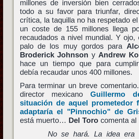
millones de inversión bien cerrado
todo a su favor para triunfar, dire
crítica, la taquilla no ha respetado e
un coste de 155 millones llega po
recaudados a nivel mundial. Y ojo,
palo de los muy gordos para
Alc
Broderick Johnson
y
Andrew Ko
hace un tiempo que para cumpl
debía recaudar unos 400 millones.
Para terminar un breve comentario
director mexicano
Guillermo d
situación de aquel prometedor 
adaptaría el
"Pinnochio"
de
Gri
está muerto…
Del Toro
comenta al 
No se hará. La idea era 