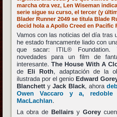
marcha otra vez, Len Wiseman indic
serie sigue su curso, el tercer (y últ
Blader Runner 2049 se titula Blade R
decid hola a Apollo Creed en Pacific
Vamos con las noticias del día tras 
he estado francamente liado con una 
que sacar: ITIL® Foundation‎
novedades para un film de fanta
interesante.
The House With A Clo
de
Eli Roth
, adaptación de la 
ilustrada por el genio
Edward Gore
Blanchett
y
Jack Black
, ahora
deb
Owen Vaccaro
y a, redoble
MacLachlan
.
La obra de
Bellairs
y
Gorey
cuent