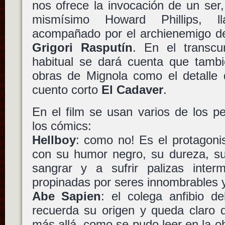
nos ofrece la invocación de un ser
mismísimo Howard Phillips, 
acompañado por el archienemigo 
Grigori Rasputín
. En el transcur
habitual se dará cuenta que tamb
obras de Mignola como el detalle 
cuento corto
El Cadaver
.
En el film se usan varios de los p
los cómics:
Hellboy
: como no! Es el protagonist
con su humor negro, su dureza, su
sangrar y a sufrir palizas interm
propinadas por seres innombrables y
Abe Sapien
: el colega anfibio de
recuerda su origen y queda claro 
más allá, como se pudo leer en la o