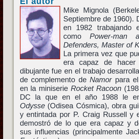
El autor
Mike Mignola (Berkel
Septiembre de 1960). 
en 1982 trabajando 
como
Power-man a
Defenders, Master of K
La primera vez que pu
era capaz de hacer
dibujante fue en el trabajo desarroll
de complemento de
Namor
para e
en la miniserie
Rocket Racoon
(1985
DC la que en el año 1988 le en
Odysse
(Odisea Cósmica), obra guio
y entintada por P. Craig Russell y
demostró de lo que era capaz y 
sus influencias (principalmente Ja