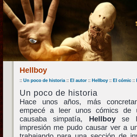
Hellboy
::
Un poco de historia
::
El autor
::
Hellboy
::
El cómic
::
Un poco de historia
Hace unos años, más concretam
empecé a leer unos cómics de 
causaba simpatía,
Hellboy
se l
impresión me pudo causar ver a un
trabajando para una sección de in