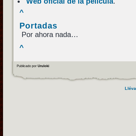
Web oficial de la película
.
^
Portadas
Por ahora nada…
^
Publicado por
Uruloki
Lléva