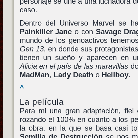
personaje se une a una luchadora de
caso.
Dentro del Universo Marvel se h
Painkiller Jane
o con
Savage Dra
mundo de los genoactivos tenemos 
Gen 13
, en donde sus protagonista
tienen un sueño y aparecen en u
Alicia en el país de las maravillas
do
MadMan
,
Lady Death
o
Hellboy
.
^
La película
Para mi una gran adaptación, fiel
rozando el 100% en cuanto a los pe
la obra, en la que se basa casi to
Semilla de Destrucción
se nos m