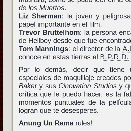
de los Muertos
.
Liz Sherman
: la joven y peligrosa
papel importante en el film.
Trevor Bruttelhom
: la persona en
de Hellboy desde que fue encontrad
Tom Mannings
: el director de la
A.
conoce en estas tierras al
B.P.R.D.
Por lo demás, decir que tiene 
especiales de maquillaje creados po
Bake
r y sus
Cinovation Studios
y qu
crítica que le puedo hacer, es la fa
momentos puntuales de la pelícu
logran que te desesperes.
Anung Un Rama
rules!