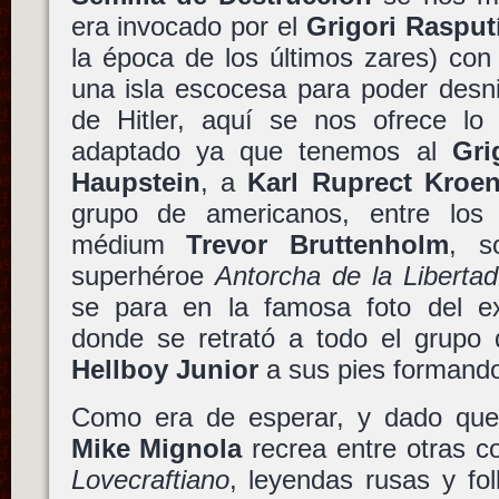
era invocado por el
Grigori Rasput
la época de los últimos zares) con
una isla escocesa para poder desni
de Hitler, aquí se nos ofrece lo
adaptado ya que tenemos al
Gri
Haupstein
, a
Karl Ruprect Kroe
grupo de americanos, entre los
médium
Trevor Bruttenholm
, s
superhéroe
Antorcha de la Libertad
se para en la famosa foto del e
donde se retrató a todo el grupo
Hellboy Junior
a sus pies formando
Como era de esperar, y dado que
Mike Mignola
recrea entre otras c
Lovecraftiano
, leyendas rusas y fo