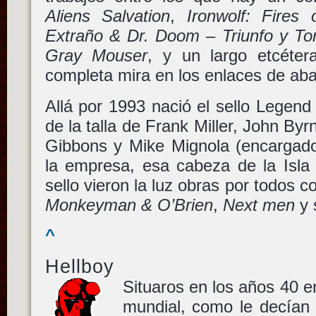
Aliens Salvation
,
Ironwolf: Fires 
Extraño & Dr. Doom – Triunfo y To
Gray Mouser
, y un largo etcétera
completa mira en los enlaces de aba
Allá por 1993 nació el sello Legen
de la talla de Frank Miller, John By
Gibbons y Mike Mignola (encargado
la empresa, esa cabeza de la Isla
sello vieron la luz obras por todos
Monkeyman & O’Brien
,
Next men
y 
^
Hellboy
Situaros en los años 40 
mundial, como le decían