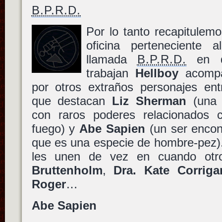
B.P.R.D.
Por lo tanto recapitulem
oficina perteneciente 
llamada
B.P.R.D.
en d
trabajan
Hellboy
acomp
por otros extraños personajes ent
que destacan
Liz Sherman
(una 
con raros poderes relacionados 
fuego) y
Abe Sapien
(un ser encon
que es una especie de hombre-pez).
les unen de vez en cuando ot
Bruttenholm
,
Dra. Kate Corriga
Roger
…
Abe Sapien