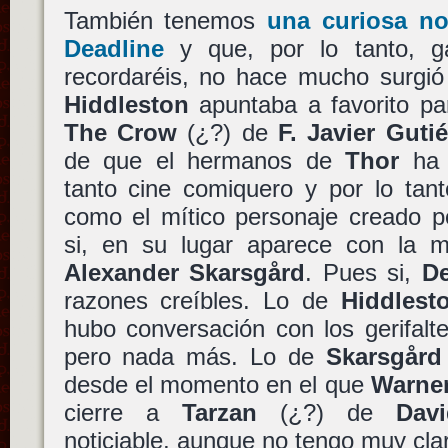
También tenemos
una curiosa no
Deadline
y que, por lo tanto, g
recordaréis, no hace mucho surgi
Hiddleston
apuntaba a favorito p
The Crow
(¿?) de
F. Javier Gutié
de que el hermanos de
Thor
ha 
tanto cine comiquero y por lo tant
como el mítico personaje creado 
si, en su lugar aparece con la m
Alexander Skarsgård
. Pues si,
De
razones creíbles. Lo de
Hiddlest
hubo conversación con los gerifal
pero nada más. Lo de
Skarsgård
desde el momento en el que
Warner
cierre a
Tarzan
(¿?) de
Dav
noticiable, aunque no tengo muy clar