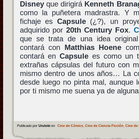
Disney
que dirigirá
Kenneth Brana
como la puñetera madrastra. Y m
fichaje es
Capsule
(¿?), un proye
adquirido por
20th Century Fox
.
C
que se trata de una idea origin
contará con
Matthias Hoene
como
contará en
Capsule
es como un ti
extrañas cápsulas del futuro con m
mismo dentro de unos años… La co
desde luego no pinta mal, aunque l
por ti mismo me suena ya de alguna 
Publicado por
Uruloki
en
Cine de Cómics
,
Cine de Ciencia Ficción
,
Cine de 