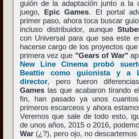
guión de la adaptación junto a la
juego,
Epic Games
. El portal a
primer paso, ahora toca buscar guion
incluso distribuidor, aunque
Stube
con Universal para que sea este e
hacerse cargo de los proyectos que
primera vez que
"Gears of War"
ap
New Line Cinema probó suerte
Beattie como guionista y a
director
, pero fueron diferenci
Games
las que acabaron tirando el
fin, han pasado ya unos cuantos
primeros escarceos y ahora estamos
Veremos que sale de todo esto, igu
de unos años, 2015 o 2016, podemo
War
(¿?), pero ojo, no descartemos l