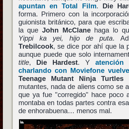
apuntan en Total Film
.
Die Ha
forma. Primero con la incorporac
guionista británico, para que escrib
la que
John McClane
haga lo qu
Yippi ka yei, hijo de puta
. Ad
Trebilcook
, se dice por ahí que la p
aunque puede que solo internamen
title
,
Die Hardest
. Y
atención
charlando con Moviefone vuelve
Teenage Mutant Ninja Turtles
(
mutantes, nada de aliens como se 
que ya fue "corregido" hace poco a
montaba en todas partes contra esa
de enhorabuena… menos mal.