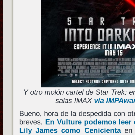
Y otro molón cartel de Star Trek: e
salas IMAX
vía IMPAwa
Bueno, hora de la despedida con o
breves.
En Vulture podemos leer 
Lily James como Cenicienta
en