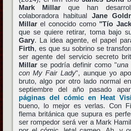
Mark Millar
que han desarro
colaboradora habitual
Jane Gold
Millar
el conocido como
"Tío Jac
que se quiere retirar, toma bajo 
Gary
. La idea agente, el papel pa
Firth
, es que su sobrino se transfo
ser agente del servicio secreto br
Millar
se podría definir como "
una
con My Fair Lady
", aunque yo apo
bruto, algo por otro lado normal e
septiembre del año pasado apa
páginas del cómic en Heat Vi
bueno, lo mejor es verlas. Con Fi
flema británica que supura es perf
ser rompedor será ver a Mark Hamil
por el cómic, letal cameo. Ah, y o