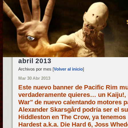
abril 2013
Archivos por mes [
Volver al inicio
]
Mar 30 Abr 2013
Este nuevo banner de Pacific Rim mu
verdaderamente quieres… un Kaiju!, 
War" de nuevo calentando motores par
Alexander Skarsgård podría ser el su
Hiddleston en The Crow, ya tenemos 
Hardest a.k.a. Die Hard 6, Joss Whe