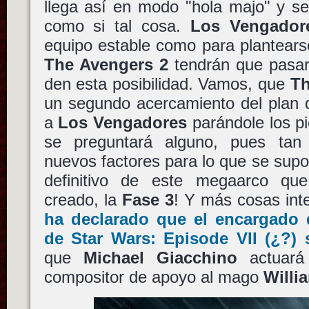
llega así en modo "hola majo" y s
como si tal cosa.
Los Vengador
equipo estable como para plantears
The Avengers 2
tendrán que pasar
den esta posibilidad. Vamos, que
Th
un segundo acercamiento del plan
a
Los Vengadores
parándole los p
se preguntará alguno, pues tan 
nuevos factores para lo que se supon
definitivo de este megaarco q
creado, la
Fase 3
! Y más cosas int
ha declarado que el encargado d
de Star Wars: Episode VII (¿?) 
que
Michael Giacchino
actuará
compositor de apoyo al mago
Willi