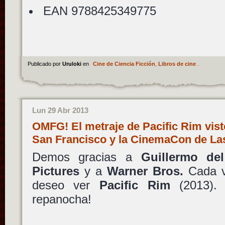
EAN 9788425349775
Publicado por
Uruloki
en
Cine de Ciencia Ficción
,
Libros de cine
.
Lun 29 Abr 2013
OMFG! El metraje de Pacific Rim vis
San Francisco y la CinemaCon de L
Demos gracias a
Guillermo de
Pictures
y a
Warner Bros.
Cada v
deseo ver
Pacific Rim
(2013). 
repanocha!