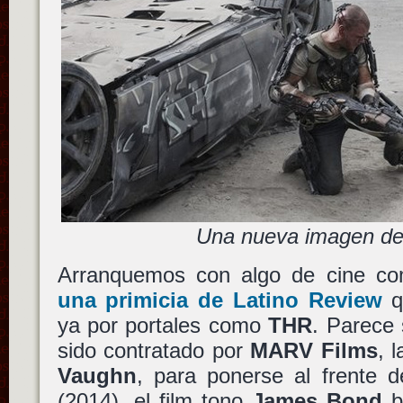
Una nueva imagen de
Arranquemos con algo de cine c
una primicia de Latino Review
q
ya por portales como
THR
. Parece
sido contratado por
MARV Films
, 
Vaughn
, para ponerse al frente 
(2014), el film tono
James Bond
b