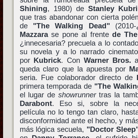
Shining
, 1980) de
Stanley Kubri
que tras abandonar con cierta polé
de
"The Walking Dead"
(2010-
Mazzara
se pone al frente
de The
¿innecesaria? precuela a lo contad
su novela y a lo narrado cinemato
por
Kubrick
. Con
Warner Bros.
al
queda claro que la apuesta por
Ma
seria. Fue colaborador directo de
primera temporada de
"The Walkin
el lugar de
showrunner
tras la tamb
Darabont
. Eso si, sobre la nec
película no lo tengo tan claro, has
disconformidad ante el hecho, y má
más lógica secuela,
"Doctor Sleep
en
Danny Torrance
, el sufrido h