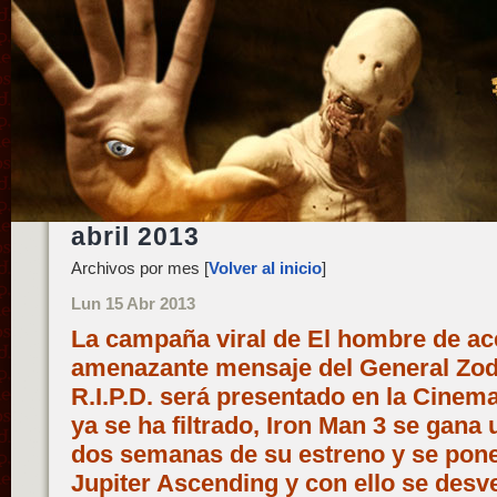
abril 2013
Archivos por mes [
Volver al inicio
]
Lun 15 Abr 2013
La campaña viral de El hombre de ac
amenazante mensaje del General Zod, 
R.I.P.D. será presentado en la Cine
ya se ha filtrado, Iron Man 3 se gana
dos semanas de su estreno y se pone
Jupiter Ascending y con ello se desve