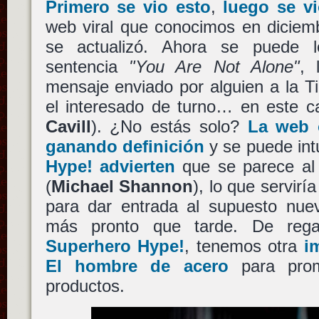
Primero se vio esto
,
luego se vi
web viral que conocimos en diciem
se actualizó. Ahora se puede 
sentencia
"You Are Not Alone"
, 
mensaje enviado por alguien a la Ti
el interesado de turno… en este 
Cavill
). ¿No estás solo?
La web o
ganando definición
y se puede int
Hype! advierten
que se parece al
(
Michael Shannon
), lo que servirí
para dar entrada al supuesto nuev
más pronto que tarde. De reg
Superhero Hype!
, tenemos otra
i
El hombre de acero
para prom
productos.