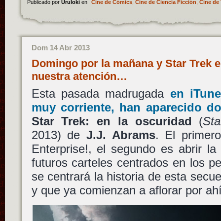
Publicado por
Uruloki
en
Cine de Cómics
,
Cine de Ciencia Ficción
,
Cine de 
Dom 14 Abr 2013
Domingo por la mañana y Star Trek e
nuestra atención…
Esta pasada madrugada
en iTune
muy corriente, han aparecido do
Star Trek: en la oscuridad
(
Sta
2013) de
J.J. Abrams
. El primer
Enterprise!, el segundo es abrir l
futuros carteles centrados en los p
se centrará la historia de esta secu
y que ya comienzan a aflorar por ahí