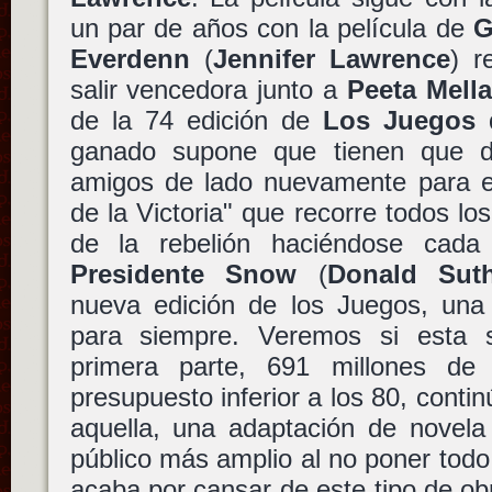
un par de años con la película de
G
Everdenn
(
Jennifer Lawrence
) r
salir vencedora junto a
Peeta Mella
de la 74 edición de
Los Juegos 
ganado supone que tienen que de
amigos de lado nuevamente para e
de la Victoria" que recorre todos los
de la rebelión haciéndose cada
Presidente Snow
(
Donald Suth
nueva edición de los Juegos, un
para siempre. Veremos si esta s
primera parte, 691 millones de
presupuesto inferior a los 80, conti
aquella, una adaptación de novel
público más amplio al no poner todo
acaba por cansar de este tipo de ob