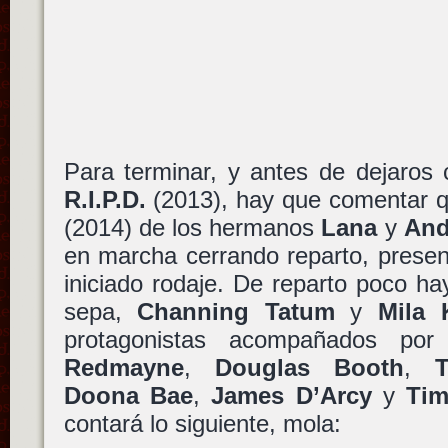
Para terminar, y antes de dejaros 
R.I.P.D.
(2013), hay que comentar 
(2014) de los hermanos
Lana
y
And
en marcha cerrando reparto, present
iniciado rodaje. De reparto poco h
sepa,
Channing Tatum
y
Mila 
protagonistas acompañados po
Redmayne
,
Douglas Booth
,
Doona Bae
,
James D’Arcy
y
Tim
contará lo siguiente, mola: