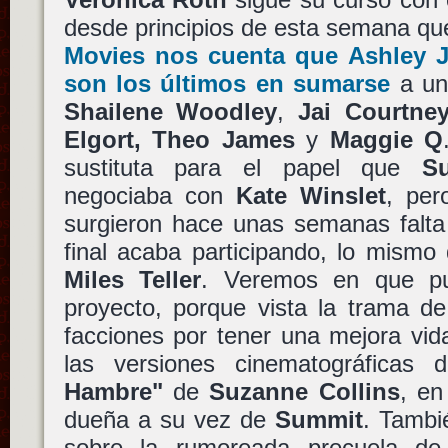
desde principios de esta semana qu
Movies nos cuenta que Ashley 
son los últimos en sumarse
a un
Shailene Woodley
,
Jai Courtne
Elgort,
Theo James
y
Maggie Q
sustituta para el papel que
S
negociaba con
Kate Winslet
, per
surgieron hace unas semanas falta
final acaba participando, lo mism
Miles Teller
. Veremos en que p
proyecto, porque vista la trama de
facciones por tener una mejora vid
las versiones cinematográficas
Hambre"
de
Suzanne Collins
, e
dueña a su vez de
Summit
. Tamb
sobre la rumoreada precuela d