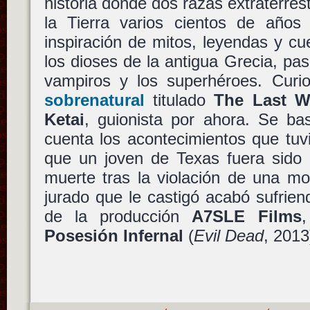
historia donde dos razas extraterrest
la Tierra varios cientos de años 
inspiración de mitos, leyendas y c
los dioses de la antigua Grecia, pa
vampiros y los superhéroes. Curi
sobrenatural
titulado
The Last W
Ketai
, guionista por ahora. Se ba
cuenta los acontecimientos que tuv
que un joven de Texas fuera sido 
muerte tras la violación de una mo
jurado que le castigó acabó sufriend
de la producción
A7SLE Films
Posesión Infernal
(
Evil Dead
, 2013