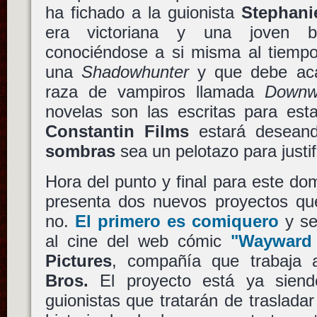
ha fichado a la guionista
Stephani
era victoriana y una joven b
conociéndose a si misma al tiemp
una
Shadowhunter
y que debe aca
raza de vampiros llamada
Downw
novelas son las escritas para es
Constantin Films
estará desean
sombras
sea un pelotazo para justif
Hora del punto y final para este d
presenta dos nuevos proyectos qu
no.
El primero es comiquero
y se
al cine del web cómic
"Wayward
Pictures
, compañía que trabaja
Bros.
El proyecto está ya siendo
guionistas que tratarán de trasladar