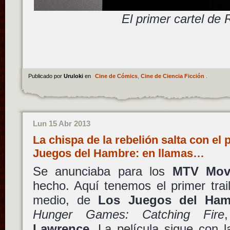
El primer cartel de 
Publicado por
Uruloki
en
Cine de Cómics
,
Cine de Ciencia Ficción
.
Lun 15 Abr 2013
La chispa de la rebelión salta con el 
Juegos del Hambre: en llamas…
Se anunciaba para los
MTV Mov
hecho. Aquí tenemos el primer trai
medio, de
Los Juegos del Ham
Hunger Games: Catching Fire
Lawrence
. La película sigue con l