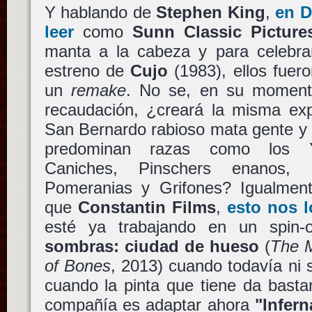
Y hablando de
Stephen King
,
en D
leer
como
Sunn Classic Picture
manta a la cabeza y para celebrar
estreno de
Cujo
(1983), ellos fueron
un
remake
. No se, en su momen
recaudación, ¿creará la misma ex
San Bernardo rabioso mata gente y
predominan razas como los Yo
Caniches, Pinschers enanos,
Pomeranias y Grifones? Igualmen
que
Constantin Films
,
esto nos l
esté ya trabajando en un spin
sombras: ciudad de hueso
(
The M
of Bones
, 2013) cuando todavía ni 
cuando la pinta que tiene da bastant
compañía es adaptar ahora
"Infern