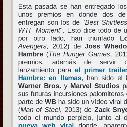
Esta pasada se han entregado lo
unos premios en donde dos de
entregan son los de "
Best Shirtles
WTF Moment
". Esto dice todo de 
por otro lado, han triunfado
L
Avengers
, 2012) de
Joss Whedo
Hambre
(
The Hunger Games
, 20
premios, además de servir 
lanzamiento para
el primer trail
Hambre: en llamas
, han sido el 
Warner Bros.
y
Marvel Studios
pa
sus futuras incursiones palomiteras 
parte de
WB
ha sido un vídeo viral 
(
Man of Steel
, 2013) de
Zack Sny
todo el mundo perplejo, junto al
nueva web viral
donde, aparent