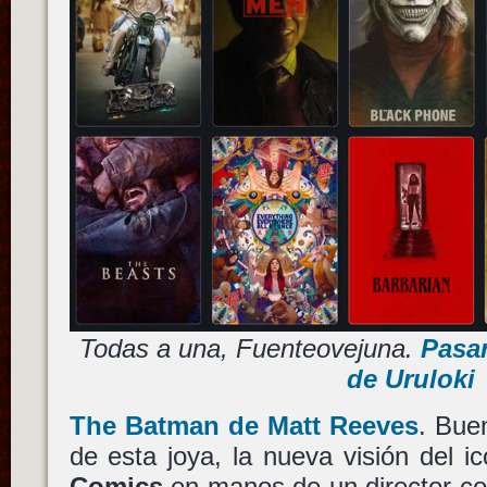
Todas a una, Fuenteovejuna.
Pasar
de Uruloki
The Batman
de
Matt Reeves
. Bue
de esta joya, la nueva visión del 
Comics
en manos de un director c