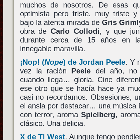
muchos de nosotros. De esas que
optimista pero triste, muy triste y
bajo la atenta mirada de
Gris Griml
obra de
Carlo Collodi
, y que ju
durante cerca de 15 años en l
innegable maravilla.
¡Nop!
(
Nope
) de
Jordan Peele
. Y 
vez la ración
Peele
del año, no 
cuando llega… gloria. Cine diferen
ese otro que se hacía hace ya mu
casi no recordamos. Obsesiones, un
el ansia por destacar… una música in
con terror, aroma
Spielberg
, aro
clásico. Una delicia.
X
de
Ti West
. Aunque tengo pendie