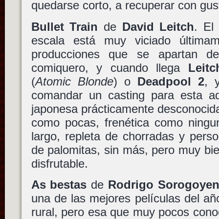
quedarse corto, a recuperar con gus
Bullet Train
de
David Leitch
. El
escala está muy viciado última
producciones que se apartan d
comiquero, y cuando llega
Leitc
(
Atomic Blonde
) o
Deadpool 2
, 
comandar un casting para esta a
japonesa prácticamente desconocida
como pocas, frenética como ningun
largo, repleta de chorradas y perso
de palomitas, sin más, pero muy bi
disfrutable.
As bestas
de
Rodrigo Sorogoye
una de las mejores películas del año
rural, pero esa que muy pocos cono