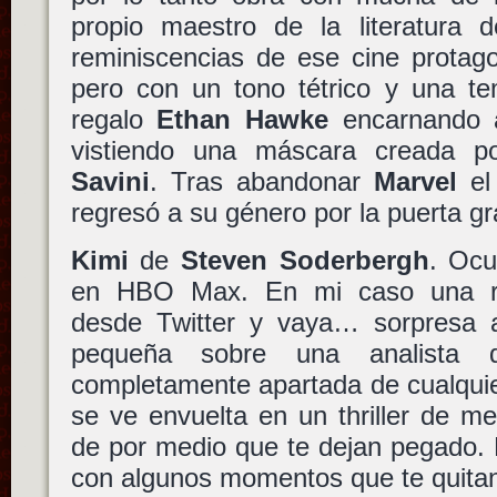
propio maestro de la literatura d
reminiscencias de ese cine protago
pero con un tono tétrico y una te
regalo
Ethan Hawke
encarnando a
vistiendo una máscara creada 
Savini
. Tras abandonar
Marvel
el
regresó a su género por la puerta g
Kimi
de
Steven Soderbergh
. Ocu
en HBO Max. En mi caso una re
desde Twitter y vaya… sorpresa a
pequeña sobre una analista 
completamente apartada de cualquier
se ve envuelta en un thriller de m
de por medio que te dejan pegado.
con algunos momentos que te quitan