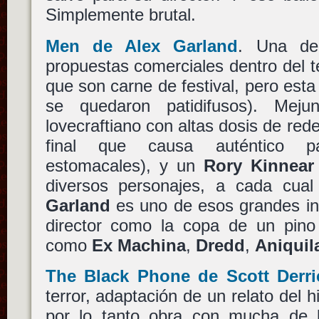
Simplemente brutal.
Men
de
Alex Garland
. Una de
propuestas comerciales dentro del te
que son carne de festival, pero esta
se quedaron patidifusos). Mejun
lovecraftiano con altas dosis de red
final que causa auténtico pa
estomacales), y un
Rory Kinnear
diversos personajes, a cada cual
Garland
es uno de esos grandes in
director como la copa de un pino
como
Ex Machina
,
Dredd
,
Aniquil
The Black Phone
de
Scott Derr
terror, adaptación de un relato del h
por lo tanto obra con mucha de la