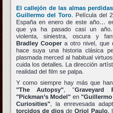
El callejón de las almas perdida
Guillermo del Toro
. Película del
España en enero de este año… en
que ya ha pasado casi un año. 
violenta, siniestra, oscura y f
Bradley Cooper
a otro nivel, que 
hace suya una historia clásica pe
plasmada merced al habitual virtu
cuida los detalles. La dirección artís
realidad del film se palpa.
Y como siempre hay más que han 
"The Autopsy"
, "
Graveyard R
"Pickman’s Model"
en
"Guillermo
Curiosities"
, la enrevesada adap
torcidos de dios
de
Oriol Paulo
, 