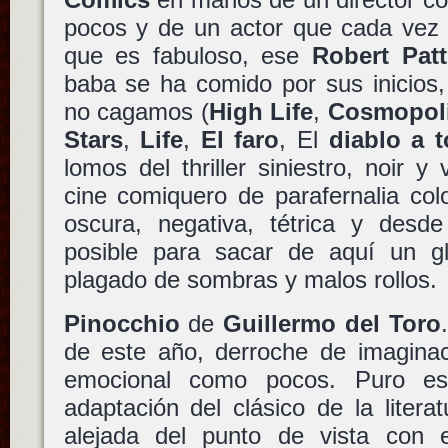
pocos y de un actor que cada ve
que es fabuloso, ese
Robert Pat
baba se ha comido por sus inicios,
no cagamos (
High Life
,
Cosmopol
Stars
,
Life
,
El faro
, El
diablo a t
lomos del thriller siniestro, noir y
cine comiquero de parafernalia col
oscura, negativa, tétrica y desd
posible para sacar de aquí un g
plagado de sombras y malos rollos.
Pinocchio
de
Guillermo del Toro
de este año, derroche de imagina
emocional como pocos. Puro esp
adaptación del clásico de la liter
alejada del punto de vista con 