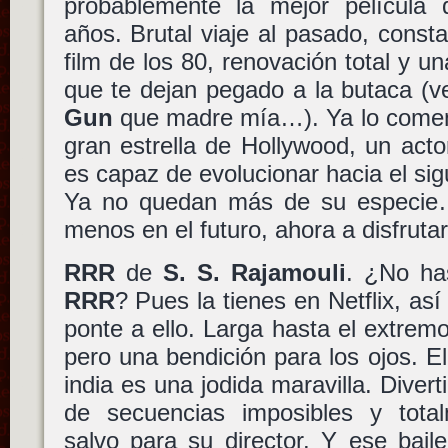
probablemente la mejor película
años. Brutal viaje al pasado, const
film de los 80, renovación total y u
que te dejan pegado a la butaca (
Gun
que madre mía…). Ya lo come
gran estrella de Hollywood, un act
es capaz de evolucionar hacia el sig
Ya no quedan más de su especie
menos en el futuro, ahora a disfrutar
RRR
de
S. S. Rajamouli
. ¿No has
RRR
? Pues la tienes en Netflix, así
ponte a ello. Larga hasta el extrem
pero una bendición para los ojos. El
india es una jodida maravilla. Divert
de secuencias imposibles y tota
salvo para su director. Y ese bail