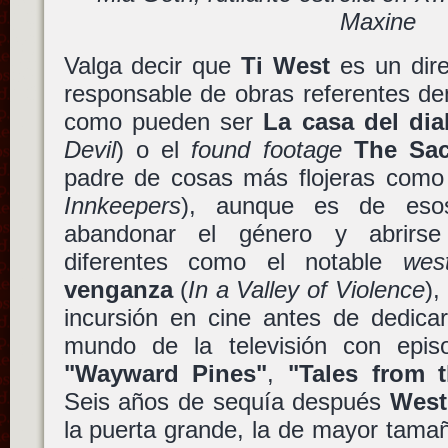
Maxine
Valga decir que
Ti West
es un direc
responsable de obras referentes de
como pueden ser
La casa del dia
Devil
) o el
found footage
The Sa
padre de cosas más flojeras com
Innkeepers
), aunque es de eso
abandonar el género y abrirse
diferentes como el notable
wes
venganza
(
In a Valley of Violence
),
incursión en cine antes de dedicar
mundo de la televisión con epis
"Wayward Pines"
,
"Tales from 
Seis años de sequía después
West
la puerta grande, la de mayor tama