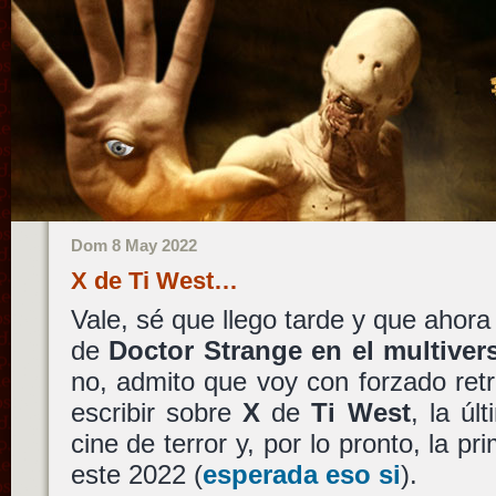
Dom 8 May 2022
X de Ti West…
Vale, sé que llego tarde y que ahora
de
Doctor Strange en el multiver
no, admito que voy con forzado ret
escribir sobre
X
de
Ti West
, la úl
cine de terror y, por lo pronto, la p
este 2022 (
esperada eso si
).