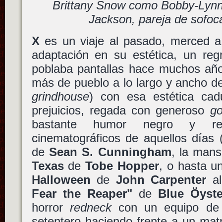
Brittany Snow como Bobby-Lynn
Jackson, pareja de sofoc
X
es un viaje al pasado, merced a
adaptación en su estética, un reg
poblaba pantallas hace muchos año
más de pueblo a lo largo y ancho d
grindhouse
) con esa estética cadu
prejuicios, regada con generoso
go
bastante humor negro y ref
cinematográficos de aquellos días 
de
Sean S. Cunningham
, la man
Texas
de
Tobe Hopper
, o hasta u
Halloween
de
John Carpenter
al
Fear the Reaper"
de
Blue Öyste
horror
redneck
con un equipo de 
setentero haciendo frente a un mat