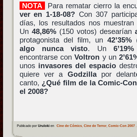
NOTA
Para rematar cierro la enc
ver en 1-18-08?
Con 307 participa
días, los resultados nos muestran 
Un
48,86%
(150 votos) desearían
protagonista del film, un
42’35%
(
algo nunca visto
. Un
6’19%
encontrarse con
Voltron
y un
2’61
unos
invasores del espacio
dest
quiere ver a
Godzilla
por delant
canto,
¿Qué film de la Comic-Con
el 2008?
Publicado por
Uruloki
en
Cine de Cómics
,
Cine de Terror
,
Comic-Con 2007
.