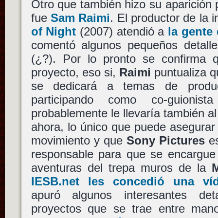
Otro que también hizo su aparición po
fue
Sam Raimi
. El productor de la 
of Night
(2007) atendió a
la gente 
comentó algunos pequeños detall
(¿?). Por lo pronto se confirma 
proyecto, eso si,
Raimi
puntualiza q
se dedicará a temas de produc
participando como co-guionis
probablemente le llevaría también al
ahora, lo único que puede asegurar
movimiento y que
Sony Pictures
es
responsable para que se encargue 
aventuras del trepa muros de la
M
IESB.net les concedió una víd
apuró algunos interesantes det
proyectos que se trae entre ma