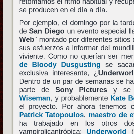
retomamos el ritmo habitual y recup
se producen en el día a día.
Por ejemplo, el domingo por la tarde
de
San Diego
un evento especial l
Web
" montado por diferentes sitios
sus esfuerzos a informar del mundill
viviente. Como no querían ser me
de Bloody Dusgusting
se sacar
exclusiva interesante, ¿
Underwor
Dentro de un par de semanas se hará
parte de
Sony Pictures
y se 
Wiseman
, y probablemente
Kate B
el proyecto. Por ahora tenemos 
Patrick Tatopoulos
,
maestro de e
ha trabajado en los otros do
vampirolicantrópica:
Underworld
(