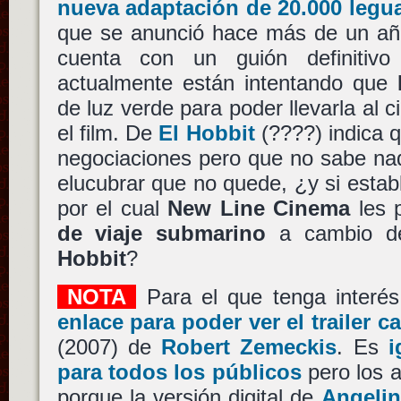
nueva adaptación de 20.000 legu
que se anunció hace más de un a
cuenta con un guión definitiv
actualmente están intentando que
de luz verde para poder llevarla al c
el film. De
El Hobbit
(????) indica 
negociaciones pero que no sabe na
elucubrar que no quede, ¿y si esta
por el cual
New Line Cinema
les
de viaje submarino
a cambio 
Hobbit
?
NOTA
Para el que tenga interé
enlace para poder ver el trailer ca
(2007) de
Robert Zemeckis
. Es
i
para todos los públicos
pero los 
porque la versión digital de
Angelin