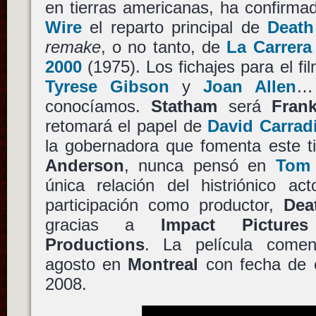
en tierras americanas, ha confirm
Wire
el reparto principal de
Death
remake
, o no tanto, de
La Carrera
2000
(1975). Los fichajes para el f
Tyrese Gibson
y
Joan Allen
… 
conocíamos.
Statham
será
Frank
retomará el papel de
David Carrad
la gobernadora que fomenta este t
Anderson
, nunca pensó en
Tom 
única relación del histriónico ac
participación como productor,
Dea
gracias a
Impact Pictures
Productions
. La película come
agosto en
Montreal
con fecha de e
2008.