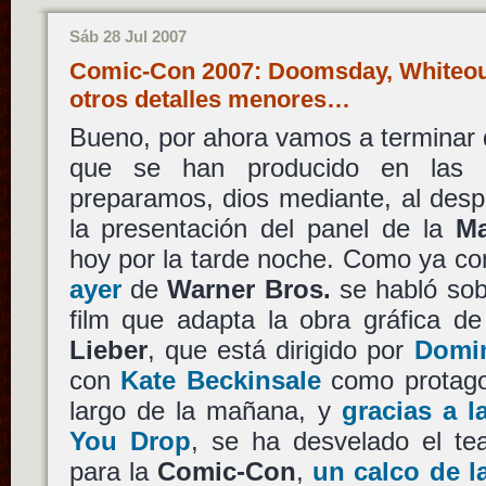
Sáb 28 Jul 2007
Comic-Con 2007: Doomsday, Whiteout
otros detalles menores…
Bueno, por ahora vamos a terminar de
que se han producido en las 
preparamos, dios mediante, al desp
la presentación del panel de la
Ma
hoy por la tarde noche. Como ya c
ayer
de
Warner Bros.
se habló so
film que adapta la obra gráfica d
Lieber
, que está dirigido por
Domi
con
Kate Beckinsale
como protagon
largo de la mañana, y
gracias a l
You Drop
, se ha desvelado el te
para la
Comic-Con
,
un calco de l