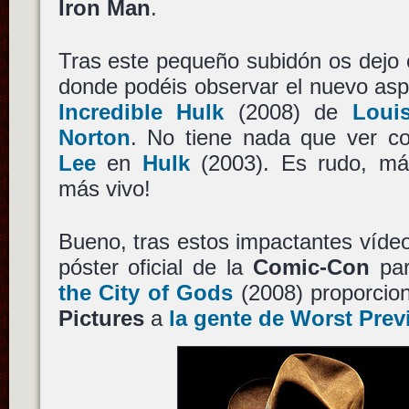
Iron Man
.
Tras este pequeño subidón os dejo
donde podéis observar el nuevo as
Incredible Hulk
(2008) de
Louis
Norton
. No tiene nada que ver co
Lee
en
Hulk
(2003). Es rudo, má
más vivo!
Bueno, tras estos impactantes vídeo
póster oficial de la
Comic-Con
pa
the City of Gods
(2008) proporcio
Pictures
a
la gente de Worst Prev