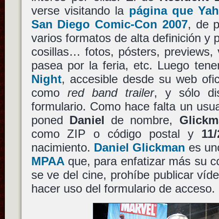
verse visitando la
página que Yah
San Diego Comic-Con 2007
, de 
varios formatos de alta definición y 
cosillas… fotos, pósters, previews,
pasea por la feria, etc. Luego te
Night
, accesible desde su web ofici
como
red band trailer
, y sólo di
formulario. Como hace falta un usua
poned
Daniel
de nombre,
Glickm
como ZIP o código postal y
11/
nacimiento.
Daniel Glickman
es uno
MPAA
que, para enfatizar más su co
se ve del cine, prohíbe publicar víd
hacer uso del formulario de acceso.