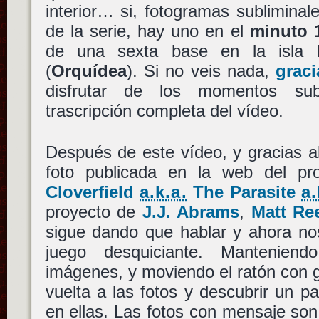
interior… si, fotogramas subliminal
de la serie, hay uno en el
minuto 
de una sexta base en la isla
(
Orquídea
). Si no veis nada,
grac
disfrutar de los momentos su
trascripción completa del vídeo.
Después de este vídeo, y gracias a
foto publicada en la web del pro
Cloverfield
a.k.a.
The Parasite
a.
proyecto de
J.J. Abrams
,
Matt Re
sigue dando que hablar y ahora no
juego desquiciante. Mantenien
imágenes, y moviendo el ratón con 
vuelta a las fotos y descubrir un p
en ellas. Las fotos con mensaje son 