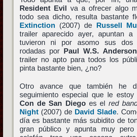
Resident Evil
va a ofrecer algo m
todo sea dicho, resulta bastante f
Extinction
(2007) de
Russell Mu
trailer aparecido ayer, apuntan a
tuvieron ni por asomo sus dos p
rodadas por
Paul W.S. Anderso
trailer no apto para todos los pú
pinta bastante bien, ¿no?
Otro avance que también he d
seguimiento especial que le esto
Con de San Diego
es el
red band 
Night
(2007) de
David Slade
. Com
día es bastante más subidito de to
gran público y apunta muy per