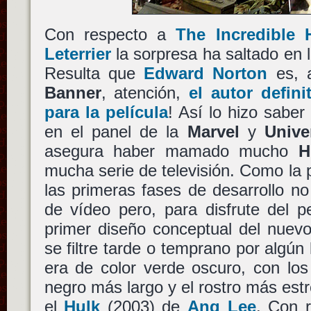
Con respecto a
The Incredible 
Leterrier
la sorpresa ha saltado en l
Resulta que
Edward Norton
es, 
Banner
, atención,
el autor defin
para la película
! Así lo hizo saber
en el panel de la
Marvel
y
Unive
asegura haber mamado mucho
H
mucha serie de televisión. Como la p
las primeras fases de desarrollo n
de vídeo pero, para disfrute del p
primer diseño conceptual del nuev
se filtre tarde o temprano por algún
era de color verde oscuro, con los 
negro más largo y el rostro más estr
el
Hulk
(2003) de
Ang Lee
. Con r