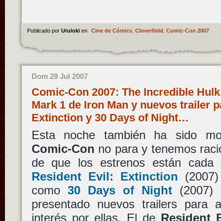
Publicado por
Uruloki
en
Cine de Cómics
,
Cloverfield
,
Comic-Con 2007
.
Dom 29 Jul 2007
Comic-Con 2007: The Incredible Hulk,
Mark 1 de Iron Man y nuevos trailer p
Extinction y 30 Days of Night…
Esta noche también ha sido mov
Comic-Con
no para y tenemos raci
de que los estrenos están cada 
Resident Evil: Extinction
(2007
como
30 Days of Night
(2007)
presentado nuevos trailers para a
interés por ellas. El de
Resident E