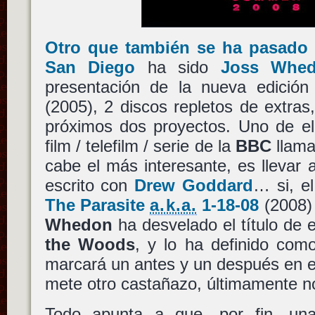
Otro que también se ha pasado
San Diego
ha sido
Joss Whe
presentación de la nueva edici
(2005), 2 discos repletos de extras
próximos dos proyectos. Uno de ell
film / telefilm / serie de la
BBC
llam
cabe el más interesante, es llevar 
escrito con
Drew Goddard
… si, e
The Parasite
a.k.a.
1-18-08
(2008)
Whedon
ha desvelado el título de 
the Woods
, y lo ha definido como
marcará un antes y un después en el
mete otro castañazo, últimamente n
Todo apunta a que, por fin, una