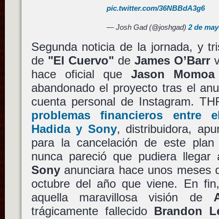
pic.twitter.com/36NBBdA3g6
— Josh Gad (@joshgad)
2 de may
Segunda noticia de la jornada, y tr
de
"El Cuervo"
de
James O’Barr
v
hace oficial que
Jason Momoa
abandonado el proyecto tras el anu
cuenta personal de Instagram. T
problemas financieros entre 
Hadida
y
Sony
, distribuidora, ap
para la cancelación de este plan 
nunca pareció que pudiera llegar
Sony
anunciara hace unos meses q
octubre del año que viene. En fin,
aquella maravillosa visión de
trágicamente fallecido
Brandon L