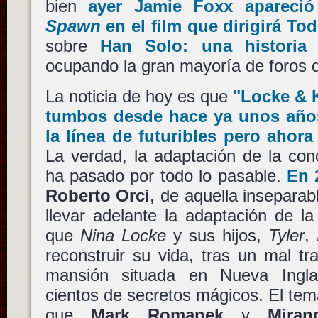
bien
ayer
Jamie Foxx
apareció
Spawn
en el film que dirigirá
Tod
sobre
Han Solo: una historia
ocupando la gran mayoría de foros d
La noticia de hoy es que
"Locke & 
tumbos desde hace ya unos años,
la línea de futuribles pero aho
La verdad, la adaptación de la co
ha pasado por todo lo pasable.
En 
Roberto Orci
, de aquella insepara
llevar adelante la adaptación de l
que
Nina Locke
y sus hijos,
Tyler
,
reconstruir su vida, tras un mal t
mansión situada en Nueva Ingl
cientos de secretos mágicos. El tema
que
Mark Romanek
y
Miran