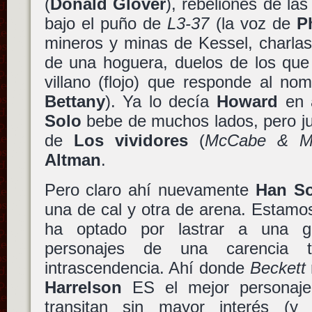
(
Donald Glover
), rebeliones de la
bajo el puño de
L3-37
(la voz de
P
mineros y minas de Kessel, charlas
de una hoguera, duelos de los que
villano (flojo) que responde al n
Bettany
). Ya lo decía
Howard
en a
Solo
bebe de muchos lados, pero ju
de
Los vividores
(
McCabe & Mrs
Altman
.
Pero claro ahí nuevamente
Han S
una de cal y otra de arena. Estamo
ha optado por lastrar a una g
personajes de una carencia 
intrascendencia. Ahí donde
Beckett
Harrelson
ES el mejor personaje 
transitan sin mayor interés (