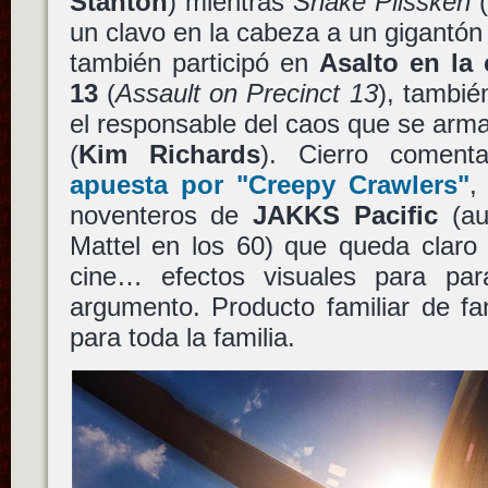
Stanton
) mientras
Snake Plissken
un clavo en la cabeza a un gigantón
también participó en
Asalto en la 
13
(
Assault on Precinct 13
), tambi
el responsable del caos que se arma
(
Kim Richards
). Cierro comen
apuesta por
"Creepy Crawlers"
,
noventeros de
JAKKS Pacific
(au
Mattel en los 60) que queda claro
cine… efectos visuales para par
argumento. Producto familiar de fan
para toda la familia.