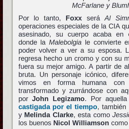
McFarlane y Blum
Por lo tanto,
Foxx
será
Al Sim
operaciones especiales de la CIA que
asesinado, su cuerpo acaba en e
donde la
Malebolgia
le convierte 
poder volver a ver a su esposa.
regresa hecho un cromo y con su m
fuera su mejor amigo. A partir de 
bruta. Un personaje icónico, difer
vimos en forma humana co
transformado y zurrándose con a
por
John Legizamo
. Por aquella
castigada por el tiempo
, también
y
Melinda Clarke
, esta como
Jessi
los buenos
Nicol Williamson
com