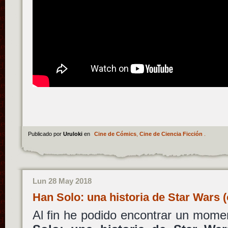
Publicado por
Uruloki
en
Cine de Cómics
,
Cine de Ciencia Ficción
.
Lun 28 May 2018
Han Solo: una historia de Star Wars 
Al fin he podido encontrar un mome