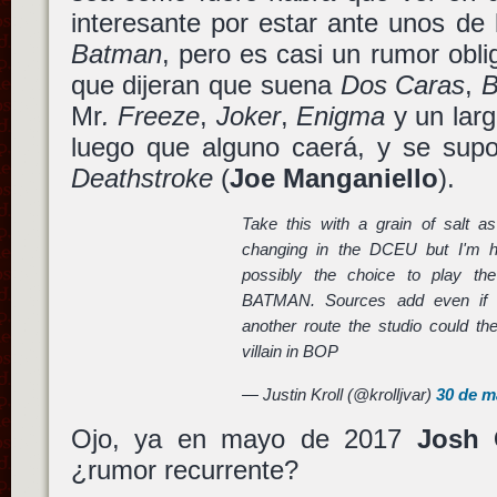
interesante por estar ante unos de l
Batman
, pero es casi un rumor obl
que dijeran que suena
Dos Caras
,
B
Mr
. Freeze
,
Joker
,
Enigma
y un larg
luego que alguno caerá, y se su
Deathstroke
(
Joe Manganiello
).
Take this with a grain of salt as
changing in the DCEU but I'm h
possibly the choice to play th
BATMAN. Sources add even if 
another route the studio could t
villain in BOP
— Justin Kroll (@krolljvar)
30 de m
Ojo, ya en mayo de 2017
Josh
¿rumor recurrente?