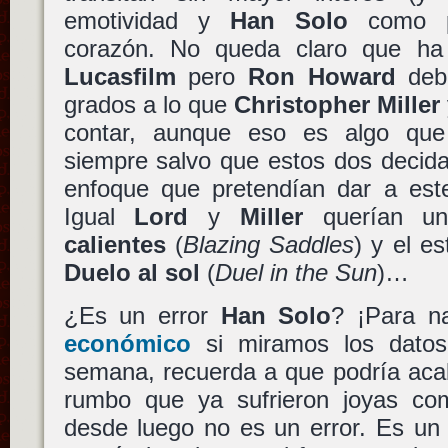
emotividad y
Han Solo
como p
corazón. No queda claro que h
Lucasfilm
pero
Ron Howard
debi
grados a lo que
Christopher Miller
contar, aunque eso es algo que
siempre salvo que estos dos decida
enfoque que pretendían dar a es
Igual
Lord
y
Miller
querían 
calientes
(
Blazing Saddles
) y el e
Duelo al sol
(
Duel in the Sun
)…
¿Es un error
Han Solo
? ¡Para n
económico
si miramos los datos
semana, recuerda a que podría aca
rumbo que ya sufrieron joyas c
desde luego no es un error. Es un