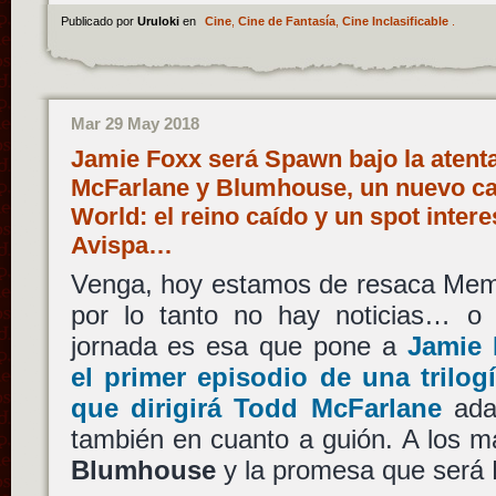
Publicado por
Uruloki
en
Cine
,
Cine de Fantasía
,
Cine Inclasificable
.
Mar 29 May 2018
Jamie Foxx será Spawn bajo la atent
McFarlane y Blumhouse, un nuevo ca
World: el reino caído y un spot inter
Avispa…
Venga, hoy estamos de resaca Memo
por lo tanto no hay noticias… o c
jornada es esa que pone a
Jamie 
el primer episodio de una trilog
que dirigirá
Todd McFarlane
adap
también en cuanto a guión. A los m
Blumhouse
y la promesa que será 