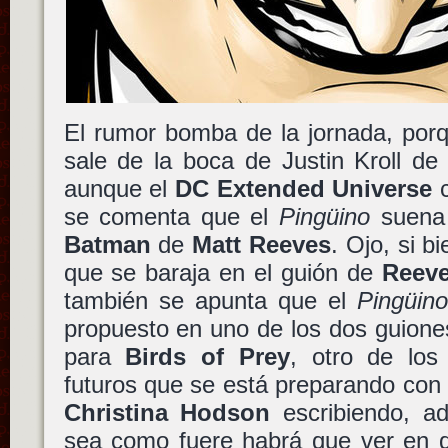
El rumor bomba de la jornada, por
sale de la boca de Justin Kroll de
aunque el
DC Extended Universe
c
se comenta que el
Pingüino
suena 
Batman
de
Matt Reeves
. Ojo, si b
que se baraja en el guión de
Reev
también se apunta que el
Pingüino
propuesto en uno de los dos guione
para
Birds of Prey
, otro de los
futuros que se está preparando co
Christina Hodson
escribiendo, ad
sea como fuere habrá que ver en q