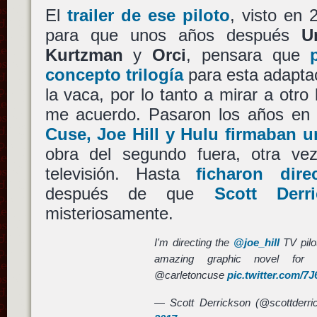
El
trailer de ese piloto
, visto en 
para que unos años después
U
Kurtzman
y
Orci
, pensara que
concepto trilogía
para esta adapta
la vaca, por lo tanto a mirar a otro 
me acuerdo. Pasaron los años en 
Cuse
,
Joe Hill
y
Hulu
firmaban u
obra del segundo fuera, otra vez
televisión. Hasta
ficharon dir
después de que
Scott Derr
misteriosamente.
I'm directing the
@joe_hill
TV pilo
amazing graphic novel for 
@carletoncuse
pic.twitter.com/7
— Scott Derrickson (@scottderr