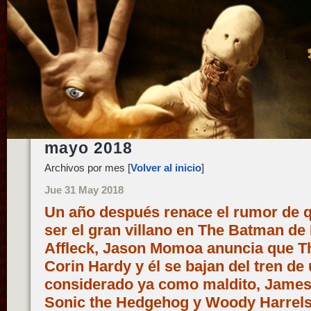
mayo 2018
Archivos por mes [
Volver al inicio
]
Jue 31 May 2018
Un año después renace el rumor de q
ser el gran villano en The Batman de
Affleck, Jason Momoa anuncia que T
Corin Hardy y él se bajan del tren de
considerado ya como maldito, James
Sonic the Hedgehog y Woody Harrels