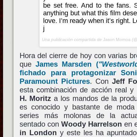
be set free. And to the fans. S
anything but what this film des
love. I’m ready when it’s right. 
j
Una publicación compartida de
Jason Momoa
(@p
Hora del cierre de hoy con varias br
que
James Marsden
(
"Westworl
fichado para protagonizar So
Paramount Pictures
. Con
Jeff F
esta combinación de acción real y
H. Moritz
a los mandos de la produc
es conocido y bastante de moda 
series más molonas de la actual
sentado con
Woody Harrelson
en e
in London
y este les ha apuntad