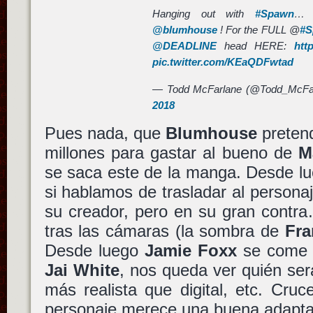
Hanging out with
#Spawn
@blumhouse
! For the FULL @
#S
@DEADLINE
head HERE:
htt
pic.twitter.com/KEaQDFwtad
— Todd McFarlane (@Todd_McFa
2018
Pues nada, que
Blumhouse
pretend
millones para gastar al bueno de
M
se saca este de la manga. Desde lu
si hablamos de trasladar al personaj
su creador, pero en su gran contra
tras las cámaras (la sombra de
Fra
Desde luego
Jamie Foxx
se come 
Jai White
, nos queda ver quién será 
más realista que digital, etc. Cru
personaje merece una buena adapta