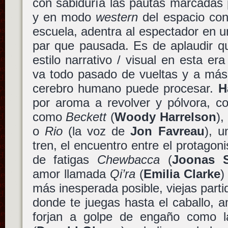
con sabiduría las pautas marcadas 
y en modo
western
del espacio con
escuela, adentra al espectador en un
par que pausada. Es de aplaudir q
estilo narrativo / visual en esta er
va todo pasado de vueltas y a más 
cerebro humano puede procesar.
H
por aroma a revolver y pólvora, co
como
Beckett
(
Woody Harrelson
),
o
Rio
(la voz de
Jon Favreau
), 
tren, el encuentro entre el protagon
de fatigas
Chewbacca
(
Joonas 
amor llamada
Qi’ra
(
Emilia Clarke
)
más inesperada posible, viejas part
donde te juegas hasta el caballo, 
forjan a golpe de engaño como 