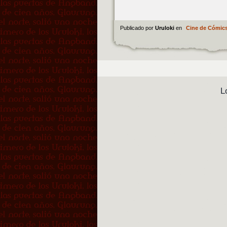
Publicado por
Uruloki
en
Cine de Cómic
L