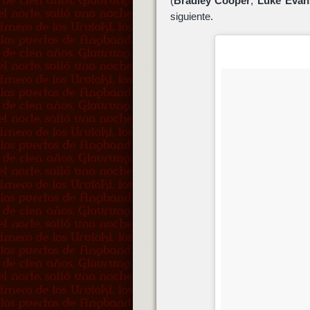
(
Bradley Cooper
,
Luke Evan
siguiente.