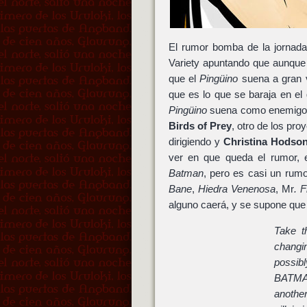
El rumor bomba de la jornada
Variety apuntando que aunque
que el
Pingüino
suena a gran 
que es lo que se baraja en el
Pingüino
suena como enemigo p
Birds of Prey
, otro de los pr
dirigiendo y
Christina Hodso
ver en que queda el rumor, e
Batman
, pero es casi un rum
Bane
,
Hiedra Venenosa
, Mr
. 
alguno caerá, y se supone qu
Take t
changi
possib
BATMA
anothe