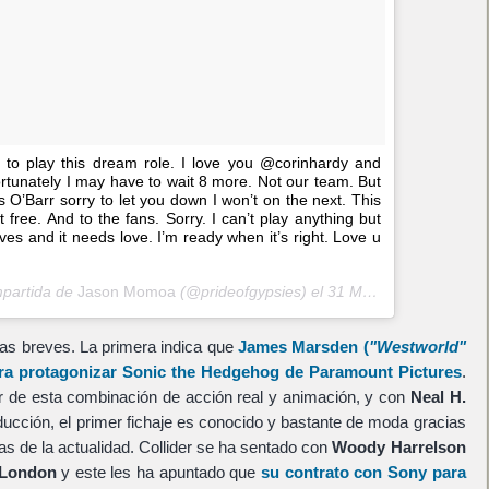
s to play this dream role. I love you @corinhardy and
rtunately I may have to wait 8 more. Not our team. But
s O’Barr sorry to let you down I won’t on the next. This
 free. And to the fans. Sorry. I can’t play anything but
ves and it needs love. I’m ready when it’s right. Love u
mpartida de
Jason Momoa
(@prideofgypsies) el
31 May, 2018 a las 9:15 PDT
ias breves. La primera indica que
James Marsden
(
"Westworld"
ara protagonizar Sonic the Hedgehog de
Paramount Pictures
.
 de esta combinación de acción real y animación, y con
Neal H.
ucción, el primer fichaje es conocido y bastante de moda gracias
s de la actualidad. Collider se ha sentado con
Woody Harrelson
 London
y este les ha apuntado que
su contrato con
Sony
para