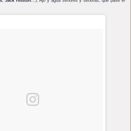
s
,
Jack Huston
…). Ajo y agua señores y señoras, que pase el