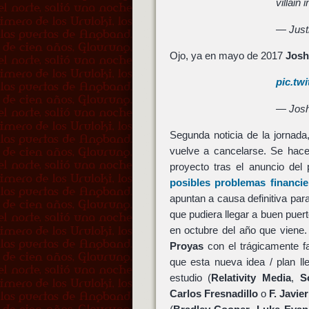
villain
— Justi
Ojo, ya en mayo de 2017
Josh
pic.tw
— Josh
Segunda noticia de la jornada,
vuelve a cancelarse. Se hace
proyecto tras el anuncio del 
posibles problemas financi
apuntan a causa definitiva par
que pudiera llegar a buen pue
en octubre del año que viene. 
Proyas
con el trágicamente f
que esta nueva idea / plan l
estudio (
Relativity Media
,
S
Carlos Fresnadillo
o
F. Javie