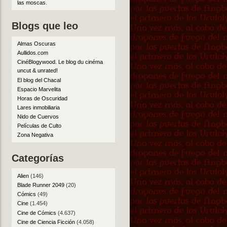
las moscas
.
Blogs que leo
Almas Oscuras
Aullidos.com
CinéBlogywood. Le blog du cinéma
uncut & unrated!
El blog del Chacal
Espacio Marvelita
Horas de Oscuridad
Lares inmobiliaria
Nido de Cuervos
Películas de Culto
Zona Negativa
Categorías
Alien
(146)
Blade Runner 2049
(20)
Cómics
(49)
Cine
(1.454)
Cine de Cómics
(4.637)
Cine de Ciencia Ficción
(4.058)