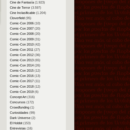
Cine de Fantasía
(1.923)
Cine de Terror
(3.597)
Cine Inclasificable
(1.204)
Cloverfield
(95)
Comic-Con 2006
(10)
Comic-Con 2007
(20)
Comic-Con 2008
(20)
Comic-Con 2009
(31)
Comic-Con 2010
(42)
Comic-Con 2011
(27)
Comic-Con 2012
(36)
Comic-Con 2013
(65)
Comic-Con 2014
(26)
Comic-Con 2015
(12)
Comic-Con 2016
(13)
Comic-Con 2017
(11)
Comic-Con 2018
(12)
Comic-Con 2019
(6)
Concept Art
(316)
Concursos
(172)
Crowdfunding
(1)
Curiosidades
(99)
Dark Universe
(2)
El Hobbit
(153)
Entrevistas
(16)