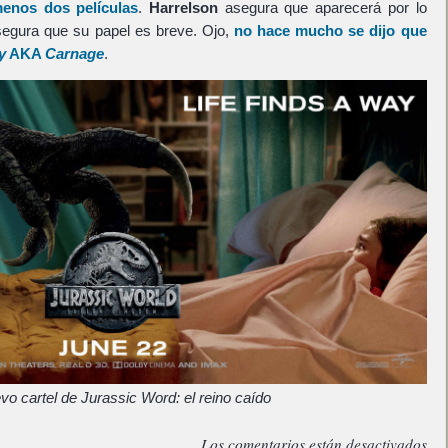
enos dos películas
.
Harrelson
asegura que aparecerá por lo
segura que su papel es breve. Ojo,
no hace mucho se dijo que
y
AKA
Carnage
.
o cartel de Jurassic Word: el reino caído
Los comentarios están desactivados