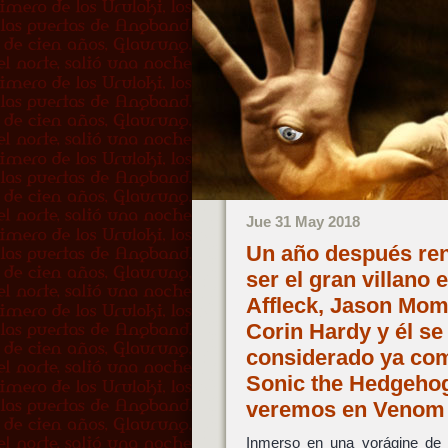
Jue 31 May 2018
Un año después ren
ser el gran villano
Affleck, Jason Mom
Corin Hardy y él se
considerado ya com
Sonic the Hedgehog
veremos en Venom 
Inmerso en una vorágine de 