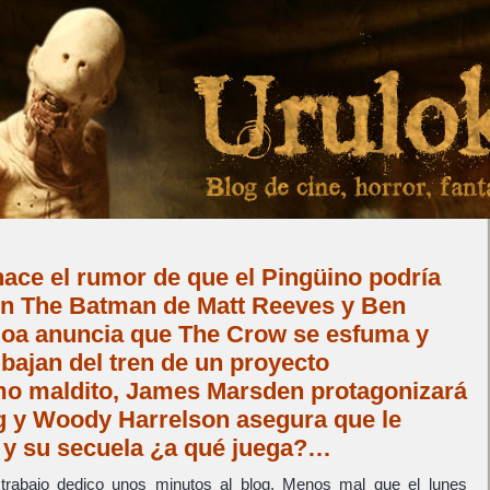
ace el rumor de que el Pingüino podría
 en The Batman de Matt Reeves y Ben
oa anuncia que The Crow se esfuma y
 bajan del tren de un proyecto
o maldito, James Marsden protagonizará
 y Woody Harrelson asegura que le
y su secuela ¿a qué juega?…
trabajo dedico unos minutos al blog. Menos mal que el lunes