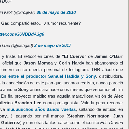
 in BOP
n Kroll (@krolljvar)
30 de mayo de 2018
 Gad
compartió esto… ¿rumor recurrente?
itter.com/36NBBdA3g6
 Gad (@joshgad)
2 de mayo de 2017
 y triste. El
reboot
en cines de
"El Cuervo"
de
James O’Barr
 oficial que
Jason Momoa
y
Corin Hardy
han abandonado el
primero
en su cuenta personal de Instagram. THR añade que
eros entre el productor
Samuel Hadida
y
Sony
, distribuidora,
a la cancelación de este plan que, seamos realista, nunca pareció
rto aunque
Sony
anunciara hace unos meses que veríamos el film
En fin, proyecto maldito tras aquella maravillosa visión de
Alex
allecido
Brandon Lee
como protagonista. Vale la pena recordar
leva
muuuuuchos años dando vueltas
, saltando de estudio en
ony
…), pasando por mil manos (
Stephen Norrington
,
Juan
r Gutiérrez
) y con otras tantas caras como el icónico
Eric Draven