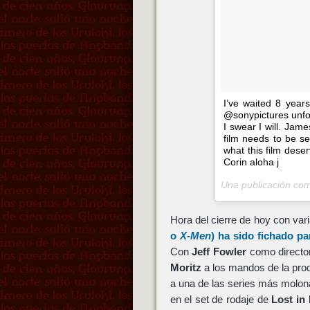
I’ve waited 8 year
@sonypictures unfo
I swear I will. Jame
film needs to be set
what this film deser
Corin aloha j
Una publicación co
Hora del cierre de hoy con var
o
X-Men
) ha sido fichado p
Con
Jeff Fowler
como director
Moritz
a los mandos de la prod
a una de las series más molona
en el set de rodaje de
Lost in