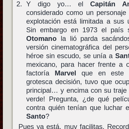
Y digo yo… el
Capitán A
considerado como un personaj
explotación está limitada a sus
Sin embargo en 1973 el país 
Otomano
la lió parda sacánd
versión cinematográfica del per
héroe sin escudo, se unía a
San
mexicano, para hacer frente a o
factoría
Marvel
que en este c
grotesca decisión, tuvo que ocupa
principal… y encima con su traje
verde! Pregunta, ¿de qué pelíc
contra quién tenían que luchar 
Santo
?
Pues ya está, muy facilitas. Recor