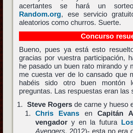
acertantes se hará un sort
Random.org
, ese servicio gratu
aleatorios como churros. Suerte.
Concurso resue
Bueno, pues ya está esto resuelto
gracias por vuestra participación,
he pasado un buen rato mirando y 
me cuesta ver de lo cansado que m
habéis sido otro buen montón l
preguntas. Las respuestas eran las s
Steve Rogers
de carne y hueso en
Chris Evans
en
Capitán A
vengador
y en la futura
Lo
Avengers
, 2012)- esta no era 