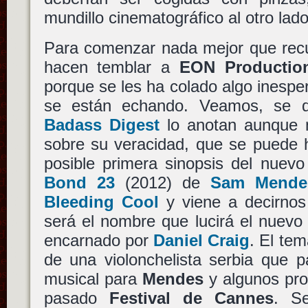
mundillo cinematográfico al otro lado
Para comenzar nada mejor que recu
hacen temblar a
EON Productio
porque se les ha colado algo inesper
se están echando. Veamos, se 
Badass Digest
lo anotan aunque 
sobre su veracidad, que se puede hab
posible primera sinopsis del nuev
Bond 23
(2012) de
Sam Mende
Bleeding Cool
y viene a decirno
será el nombre que lucirá el nuevo
encarnado por
Daniel Craig
. El te
de una violonchelista serbia que p
musical para
Mendes
y algunos pr
pasado
Festival de Cannes
. S