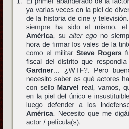
El primer abanderado de la facto
ya varias veces en la piel de dive
de la historia de cine y televisión
siempre ha sido el mismo, e
América
, su
alter ego
no siempr
hora de firmar los vales de la tin
como el militar
Steve Rogers
fu
fiscal del distrito que respond
Gardner
… ¿WTF?. Pero bueno
necesito saber es qué actores h
con sello
Marvel
real, vamos, q
en la piel del único e insustituib
luego defender a los indefe
América
. Necesito que me digái
actor / película(s).