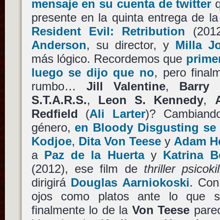
mensaje en su cuenta de twitter
q
presente en la quinta entrega de l
Resident Evil: Retribution
(2012
Anderson
, su director, y
Milla J
más lógico. Recordemos que
primer
luego se dijo que no
, pero final
rumbo…
Jill Valentine
,
Barry 
S.T.A.R.S.
,
Leon S. Kennedy
,
Redfield
(
Ali Larter
)? Cambiand
género,
en Bloody Disgusting se
Kodjoe
,
Dita Von Teese
y
Adam H
a
Paz de la Huerta
y
Katrina 
(2012), ese film de
thriller psicokil
dirigirá
Douglas Aarniokoski
. Con
ojos como platos ante lo que 
finalmente lo de la
Von Teese
parec