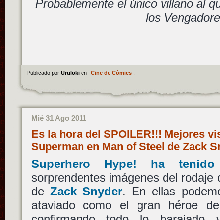
Probablemente el único villano al q
los Vengadore
Publicado por
Uruloki
en
Cine de Cómics
.
Mié 31 Ago 2011
Es la hora del SPOILER!!! Mejores vis
Superman en Man of Steel de Zack 
Superhero Hype! ha tenido
sorprendentes imágenes del rodaje
de
Zack Snyder
. En ellas pode
ataviado como el gran héroe 
confirmando todo lo barajado 