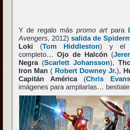
Y de regalo más
promo art
para
Avengers
, 2012)
salida de Spiderm
Loki
(
Tom Hiddleston
) y el
completo…
Ojo de Halcón
(
Jere
Negra
(
Scarlett Johansson
),
Tho
Iron Man
(
Robert Downey Jr.
),
H
Capitán América
(
Chris Evan
imágenes para ampliarlas… bestiale