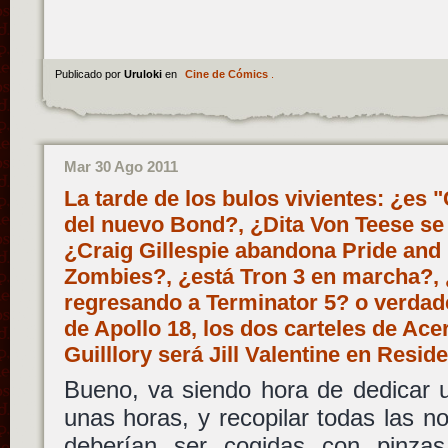
Publicado por
Uruloki
en
Cine de Cómics
.
Mar 30 Ago 2011
La tarde de los bulos vivientes: ¿es "
del nuevo Bond?, ¿Dita Von Teese se
¿Craig Gillespie abandona Pride and
Zombies?, ¿está Tron 3 en marcha?,
regresando a Terminator 5? o verdade
de Apollo 18, los dos carteles de Ac
Guilllory será Jill Valentine en Resid
Bueno, va siendo hora de dedicar u
unas horas, y recopilar todas las no
deberían ser cogidas con pinza