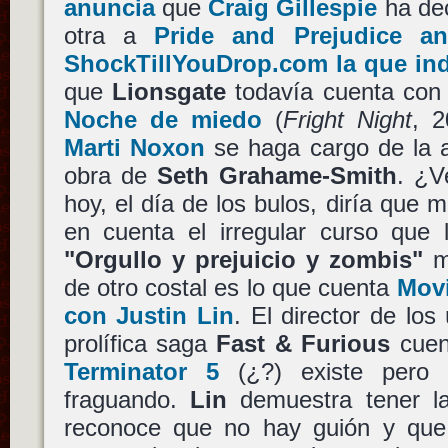
anuncia
que
Craig Gillespie
ha dec
otra a
Pride and Prejudice a
ShockTillYouDrop.com la que ind
que
Lionsgate
todavía cuenta con 
Noche de miedo
(
Fright Night
, 2
Marti Noxon
se haga cargo de la a
obra de
Seth Grahame-Smith
. ¿V
hoy, el día de los bulos, diría que 
en cuenta el irregular curso que 
"Orgullo y prejuicio y zombis"
me
de otro costal es lo que cuenta
Movi
con Justin Lin
. El director de los
prolífica saga
Fast & Furious
cuen
Terminator 5
(¿?) existe pero 
fraguando.
Lin
demuestra tener la
reconoce que no hay guión y que