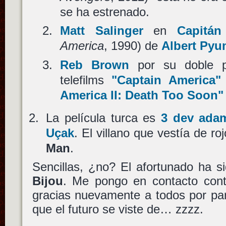
se ha estrenado.
Matt Salinger
en
Capitán
America
, 1990) de
Albert Py
Reb Brown
por su doble pa
telefilms
"Captain America"
America II: Death Too Soon"
La película turca es
3 dev ada
Uçak
. El villano que vestía de r
Man
.
Sencillas, ¿no? El afortunado ha s
Bijou
. Me pongo en contacto cont
gracias nuevamente a todos por par
que el futuro se viste de… zzzz.