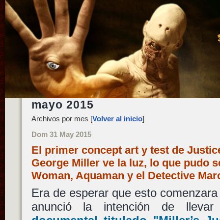
mayo 2015
Archivos por mes [
Volver al inicio
]
Dom 31 May 2015
El primer concept art y test de Justi
George Miller ve la luz, lo que pudo 
Woman, Aquaman y el Detective Ma
Era de esperar que esto comenzara a 
anunció la intención de llev