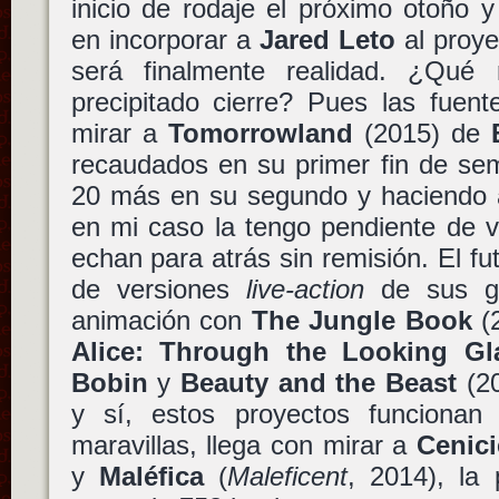
inicio de rodaje el próximo otoño 
en incorporar a
Jared Leto
al proye
será finalmente realidad. ¿Qué
precipitado cierre? Pues las fue
mirar a
Tomorrowland
(2015) de
recaudados en su primer fin de se
20 más en su segundo y haciendo a
en mi caso la tengo pendiente de v
echan para atrás sin remisión. El f
de versiones
live-action
de sus gr
animación con
The Jungle Book
(
Alice: Through the Looking Gl
Bobin
y
Beauty and the Beast
(2
y sí, estos proyectos funcionan 
maravillas, llega con mirar a
Cenici
y
Maléfica
(
Maleficent
, 2014), la 