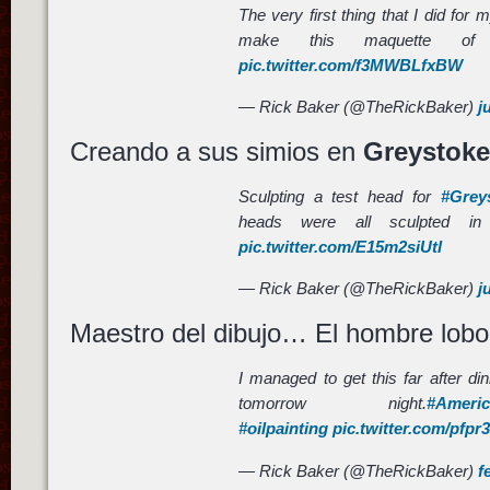
The very first thing that I did for 
make this maquette 
pic.twitter.com/f3MWBLfxBW
— Rick Baker (@TheRickBaker)
j
Creando a sus simios en
Greystoke
Sculpting a test head for
#Grey
heads were all sculpted in
pic.twitter.com/E15m2siUtl
— Rick Baker (@TheRickBaker)
j
Maestro del dibujo… El hombre lob
I managed to get this far after dinner
tomorrow night.
#Ameri
#oilpainting
pic.twitter.com/pfpr
— Rick Baker (@TheRickBaker)
f