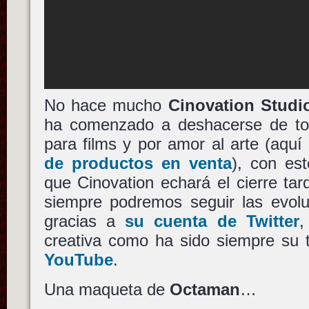
No hace mucho
Cinovation Studi
ha comenzado a deshacerse de to
para films y por amor al arte (aquí
de productos en venta
), con es
que Cinovation echará el cierre ta
siempre podremos seguir las evol
gracias a
su cuenta de Twitter
,
creativa como ha sido siempre su 
YouTube
.
Una maqueta de
Octaman
…