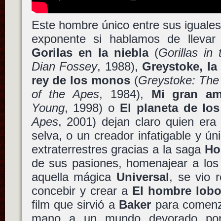
Este hombre único entre sus iguale
exponente si hablamos de llevar 
Gorilas en la niebla
(
Gorillas in
Dian Fossey
, 1988),
Greystoke, la
rey de los monos
(
Greystoke: The
of the Apes
, 1984),
Mi gran am
Young
, 1998) o
El planeta de los
Apes
, 2001) dejan claro quien era
selva, o un creador infatigable y ún
extraterrestres gracias a la saga
Ho
de sus pasiones, homenajear a los
aquella mágica
Universal
, se vio 
concebir y crear a
El hombre lob
film que sirvió a
Baker
para comenza
mano a un mundo devorado por