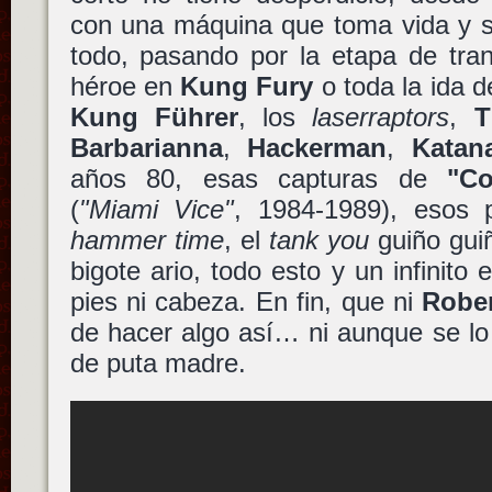
con una máquina que toma vida y s
todo, pasando por la etapa de tra
héroe en
Kung Fury
o toda la ida d
Kung Führer
, los
laserraptors
,
T
Barbarianna
,
Hackerman
,
Katan
años 80, esas capturas de
"C
(
"Miami Vice"
, 1984-1989), esos p
hammer time
, el
tank you
guiño guiñ
bigote ario, todo esto y un infinito 
pies ni cabeza. En fin, que ni
Rober
de hacer algo así… ni aunque se lo
de puta madre.