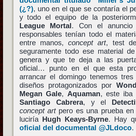
documental titulado
"Miller’s J
(¿?)
, uno en el que se contaría el p
y todo el equipo de la posterior
League Mortal
. Con el anuncio 
responsables tenían todo el mater
entre manos,
concept art
, test d
seguramente todo ese material de
genera y que te deja a las puerta
oficial… punto en el que esta pro
arrancar el domingo tenemos tres 
diseños protagonizados por
Wond
Megan Gale
,
Aquaman
, este iba
Santiago Cabrera
, y el
Detect
concept art
pero es una prueba en a
luciría
Hugh Keays-Byrne
. Hay q
oficial del documental @JLdoco
.