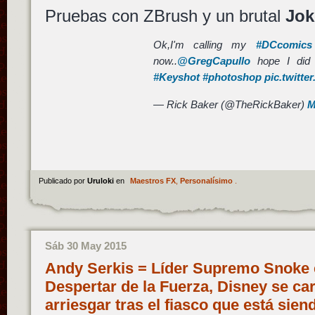
Pruebas con ZBrush y un brutal
Jok
Ok,I'm calling my
#DCcomics
now..
@GregCapullo
hope I did 
#Keyshot
#photoshop
pic.twitt
— Rick Baker (@TheRickBaker)
M
Publicado por
Uruloki
en
Maestros FX
,
Personalísimo
.
Sáb 30 May 2015
Andy Serkis = Líder Supremo Snoke e
Despertar de la Fuerza, Disney se car
arriesgar tras el fiasco que está sie