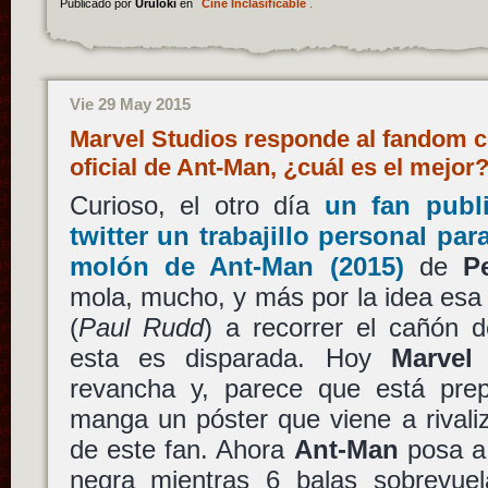
Publicado por
Uruloki
en
Cine Inclasificable
.
Vie 29 May 2015
Marvel Studios responde al fandom c
oficial de Ant-Man, ¿cuál es el mejo
Curioso, el otro día
un fan publ
twitter un trabajillo personal par
molón de
Ant-Man
(2015)
de
P
mola, mucho, y más por la idea esa 
(
Paul Rudd
) a recorrer el cañón d
esta es disparada. Hoy
Marvel
revancha y, parece que está pre
manga un póster que viene a rivali
de este fan. Ahora
Ant-Man
posa a
negra mientras 6 balas sobrevue