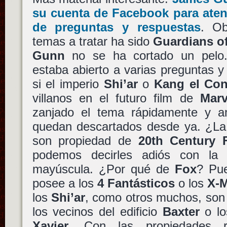
su cuenta de Facebook para aten
de preguntas y respuestas
. Ob
temas a tratar ha sido
Guardians of
Gunn
no se ha cortado un pelo. 
estaba abierto a varias preguntas y 
si el imperio
Shi’ar
o
Kang el Con
villanos en el futuro film de
Marv
zanjado el tema rápidamente y am
quedan descartados desde ya. ¿La 
son propiedad de
20th Century 
podemos decirles adiós con la
mayúscula. ¿Por qué de
Fox
? Pue
posee a los
4 Fantásticos
o los
X-
los
Shi’ar
, como otros muchos, son 
los vecinos del edificio
Baxter
o lo
Xavier
. Con las propiedades r