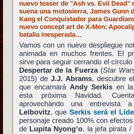
nuevo teaser de "Ash vs. Evil Dead"
suena una motosierra, James Gunn de
Kang el Conquistador para Guardians 
nuevo concept art de X-Men: Apocalí
batalla inesperada…
Vamos con un nuevo despliegue noti
animada en muchos frentes. El p
sirve para seguir cerrando el círcul
Despertar de la Fuerza
(
Star War
2015) de
J.J. Abrams
, descubre e
que encarnará
Andy Serkis
en la
esta próxima Navidad. Cuent
aprovechando una entrevista 
Leibovitz
, que
Serkis
será el
Líd
personaje creado 100% con efectos di
de
Lupita Nyong’o
, la jefa pirata 