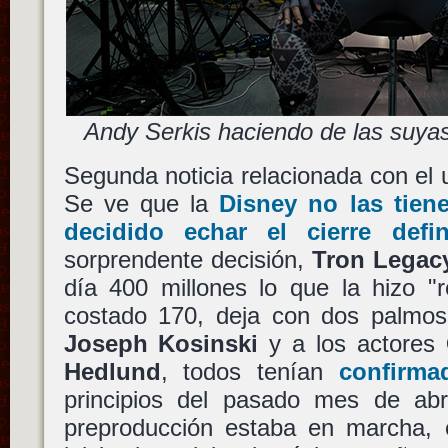
Andy Serkis haciendo de las suya
Segunda noticia relacionada con el u
Se ve que la
Disney
no las tien
decidido echar el cierre defi
sorprendente decisión,
Tron Legac
día 400 millones lo que la hizo "
costado 170, deja con dos palmos 
Joseph Kosinski
y a los actores
Hedlund
, todos tenían
confirma
principios del pasado mes de abri
preproducción estaba en marcha, 