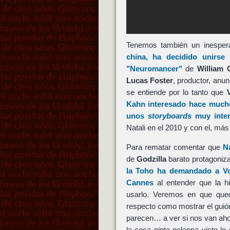
Tenemos también un inespera
china, ha decidido unirs
"Neuromancer"
de
William 
Lucas Foster
, productor, anu
se entiende por lo tanto que
Kahn
interesado hace much
unos
storyboards
muy inter
Natali en el 2010 y con el, m
Para rematar comentar que
N
de
Godzilla
barato protagoniz
la
Toho
ha demandado a
V
Cannes
al entender que la h
usarlo. Veremos en que qu
respecto como mostrar el guión
parecen… a ver si nos van aho
la cosa pinta peleona visto l