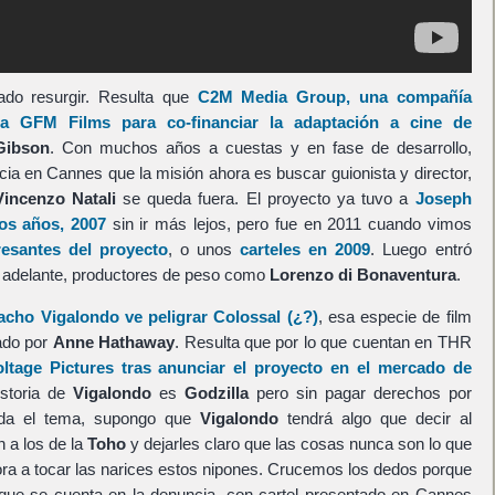
do resurgir. Resulta que
C2M Media Group
, una compañía
e a
GFM Films
para co-financiar la adaptación a cine de
Gibson
. Con muchos años a cuestas y en fase de desarrollo,
ncia en Cannes que la misión ahora es buscar guionista y director,
Vincenzo Natali
se queda fuera. El proyecto ya tuvo a
Joseph
os años, 2007
sin ir más lejos, pero fue en 2011 cuando vimos
esantes del proyecto
, o unos
carteles en 2009
. Luego entró
ás adelante, productores de peso como
Lorenzo di Bonaventura
.
acho Vigalondo
ve peligrar
Colossal
(¿?)
, esa especie de film
ado por
Anne Hathaway
. Resulta que por lo que cuentan en THR
oltage Pictures
tras anunciar el proyecto en el mercado de
istoria de
Vigalondo
es
Godzilla
pero sin pagar derechos por
eda el tema, supongo que
Vigalondo
tendrá algo que decir al
 a los de la
Toho
y dejarles claro que las cosas nunca son lo que
ra a tocar las narices estos nipones. Crucemos los dedos porque
o que se cuenta en la denuncia, con cartel presentado en Cannes