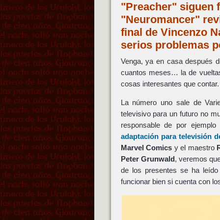
"Preacher" siguen f
"Neuromancer" revi
final de Vincenzo N
serios problemas p
Venga, ya en casa después de
cuantos meses… la de vueltas 
cosas interesantes que contar.
La número uno sale de Vari
televisivo para un futuro no m
responsable de por ejempl
adaptación para televisión 
Marvel Comics
y el maestro
Peter Grunwald
, veremos que
de los presentes se ha leído
funcionar bien si cuenta con l