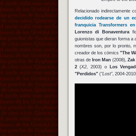
Relacionado indirectamente c
decidido rodearse de un equ
franquicia
Transformers
en 
Lorenzo di Bonaventura
fi
guionistas que dieran forma a 
nombres son, por lo pronto, 
creador de los cómics
"The W
otras de
Iron Man
(2008),
Zak
2
(
X2
, 2003) o
Los Vengad
"Perdidos"
(
"Lost"
, 2004-2010