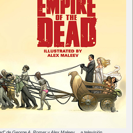
ad" de George A. Romer y Alex Maleev… a televisión