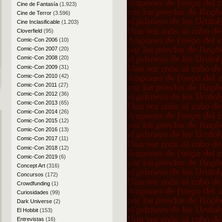
Cine de Fantasía
(1.923)
Cine de Terror
(3.596)
Cine Inclasificable
(1.203)
Cloverfield
(95)
Comic-Con 2006
(10)
Comic-Con 2007
(20)
Comic-Con 2008
(20)
Comic-Con 2009
(31)
Comic-Con 2010
(42)
Comic-Con 2011
(27)
Comic-Con 2012
(36)
Comic-Con 2013
(65)
Comic-Con 2014
(26)
Comic-Con 2015
(12)
Comic-Con 2016
(13)
Comic-Con 2017
(11)
Comic-Con 2018
(12)
Comic-Con 2019
(6)
Concept Art
(316)
Concursos
(172)
Crowdfunding
(1)
Curiosidades
(99)
Dark Universe
(2)
El Hobbit
(153)
Entrevistas
(16)