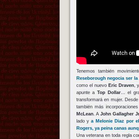
Tenemos también movimiento
Reseborough
negocia ser la
como el nuevo
Eric Draven
, 
apunte a
Top Dollar
… el gra
transformará en mujer. Desde 
también más incorporacione
McLean
. A
John Gallagher Jr
lado y
a
Melonie Diaz
por el
Rogers
, ya peina canas aunqu
Una veterana en toda regla c