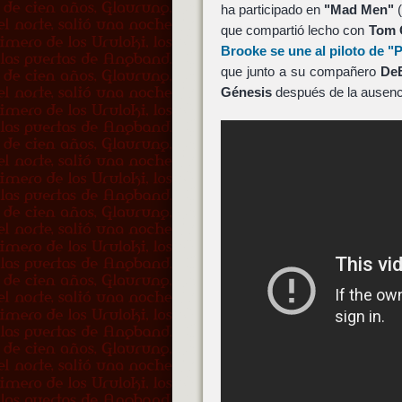
ha participado en
"Mad Men"
(
que compartió lecho con
Tom 
Brooke
se une al piloto de
"P
que junto a su compañero
De
Génesis
después de la ausenci