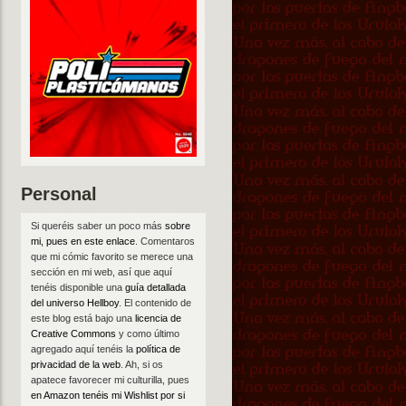
Personal
Si queréis saber un poco más
sobre
mi, pues en este enlace
. Comentaros
que mi cómic favorito se merece una
sección en mi web, así que aquí
tenéis disponible una
guía detallada
del universo Hellboy
. El contenido de
este blog está bajo una
licencia de
Creative Commons
y como último
agregado aquí tenéis la
política de
privacidad de la web
. Ah, si os
apatece favorecer mi culturilla, pues
en Amazon tenéis mi Wishlist por si