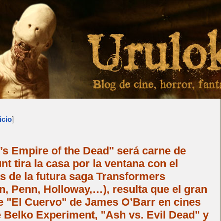
icio
]
s Empire of the Dead" será carne de
t tira la casa por la ventana con el
s de la futura saga Transformers
, Penn, Holloway,…), resulta que el gran
de "El Cuervo" de James O’Barr en cines
 Belko Experiment, "Ash vs. Evil Dead" y