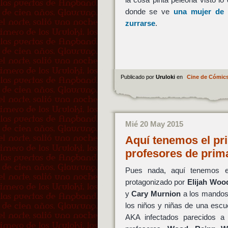
donde se ve
una mujer de
zurrarse
.
Publicado por
Uruloki
en
Cine de Cómic
Mié 20 May 2015
Aquí tenemos el pri
profesores de prim
Pues nada, aquí tenemos el
protagonizado por
Elijah Woo
y
Cary Murnion
a los mandos 
los niños y niñas de una escu
AKA infectados parecidos a