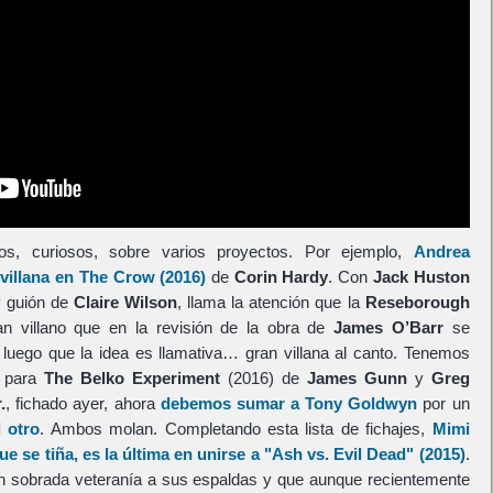
s, curiosos, sobre varios proyectos. Por ejemplo,
Andrea
 villana en
The Crow
(2016)
de
Corin Hardy
. Con
Jack Huston
y guión de
Claire Wilson
, llama la atención que la
Reseborough
n villano que en la revisión de la obra de
James O’Barr
se
luego que la idea es llamativa… gran villana al canto. Tenemos
s para
The Belko Experiment
(2016) de
James Gunn
y
Greg
.
, fichado ayer, ahora
debemos sumar a
Tony Goldwyn
por un
 otro
. Ambos molan. Completando esta lista de fichajes,
Mimi
e se tiña, es la última en unirse a
"Ash vs. Evil Dead"
(2015)
.
on sobrada veteranía a sus espaldas y que aunque recientemente