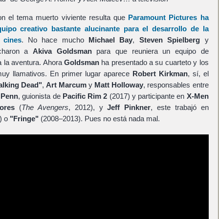
on el tema muerto viviente resulta que
Paramount Pictures ha
ipo creativo bastante alucinante para el desarrollo de la
cines
. No hace mucho
Michael Bay
,
Steven Spielberg
y
charon a
Akiva Goldsman
para que reuniera un equipo de
a la aventura. Ahora
Goldsman
ha presentado a su cuarteto y los
muy llamativos. En primer lugar aparece
Robert Kirkman
, sí, el
alking Dead"
,
Art Marcum
y
Matt Holloway
, responsables entre
 Penn
, guionista de
Pacific Rim 2
(2017) y participante en
X-Men
ores
(
The Avengers
, 2012), y
Jeff Pinkner
, este trabajó en
) o
"Fringe"
(2008–2013). Pues no está nada mal.