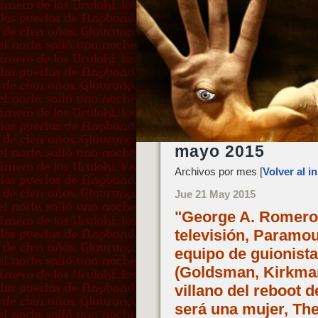
mayo 2015
Archivos por mes [
Volver al in
Jue 21 May 2015
"George A. Romero’
televisión, Paramoun
equipo de guionista
(Goldsman, Kirkman
villano del reboot 
será una mujer, The