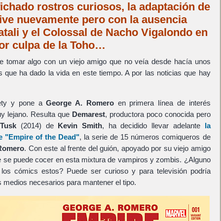
ichado rostros curiosos, la adaptación de
ve nuevamente pero con la ausencia
atali y el Colossal de Nacho Vigalondo en
or culpa de la Toho…
 tomar algo con un viejo amigo que no veía desde hacía unos
que ha dado la vida en este tiempo. A por las noticias que hay
ety y pone a
George A. Romero
en primera línea de interés
uy lejano. Resulta que
Demarest
, productora poco conocida pero
o
Tusk
(2014) de
Kevin Smith
, ha decidido llevar adelante
la
de
"Empire of the Dead"
, la serie de 15 números comiqueros de
Romero
. Con este al frente del guión, apoyado por su viejo amigo
 se puede cocer en esta mixtura de vampiros y zombis. ¿Alguno
 los cómics estos? Puede ser curioso y para televisión podría
os medios necesarios para mantener el tipo.