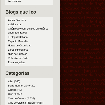
las moscas
.
Blogs que leo
Almas Oscuras
Aullidos.com
CinéBlogywood. Le blog du cinéma
uncut & unrated!
El blog del Chacal
Espacio Marvelita
Horas de Oscuridad
Lares inmobiliaria
Nido de Cuervos
Películas de Culto
Zona Negativa
Categorías
Alien
(146)
Blade Runner 2049
(20)
Cómics
(49)
Cine
(1.453)
Cine de Cómics
(4.637)
Cine de Ciencia Ficción
(4.058)