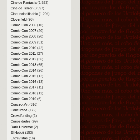
Cine de Fantasía
(1.923)
Cine de Terror
(3.597)
Cine Inclasificable
(1.204)
Cloverfield
(95)
Comic-Con 2006
(10)
Comic-Con 2007
(20)
Comic-Con 2008
(20)
Comic-Con 2009
(31)
Comic-Con 2010
(42)
Comic-Con 2011
(27)
Comic-Con 2012
(36)
Comic-Con 2013
(65)
Comic-Con 2014
(26)
Comic-Con 2015
(12)
Comic-Con 2016
(13)
Comic-Con 2017
(11)
Comic-Con 2018
(12)
Comic-Con 2019
(6)
Concept Art
(316)
Concursos
(172)
Crowdfunding
(1)
Curiosidades
(99)
Dark Universe
(2)
El Hobbit
(153)
Entrevistas
(16)