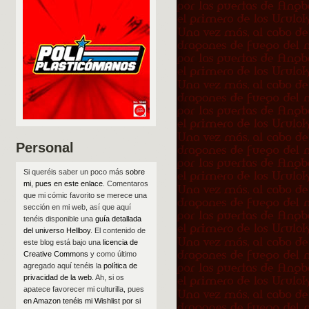
Personal
Si queréis saber un poco más
sobre
mi, pues en este enlace
. Comentaros
que mi cómic favorito se merece una
sección en mi web, así que aquí
tenéis disponible una
guía detallada
del universo Hellboy
. El contenido de
este blog está bajo una
licencia de
Creative Commons
y como último
agregado aquí tenéis la
política de
privacidad de la web
. Ah, si os
apatece favorecer mi culturilla, pues
en Amazon tenéis mi Wishlist por si