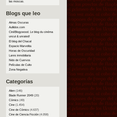
las moscas
.
Blogs que leo
Almas Oscuras
Aullidos.com
CinéBlogywood. Le blog du cinéma
uncut & unrated!
El blog del Chacal
Espacio Marvelita
Horas de Oscuridad
Lares inmobiliaria
Nido de Cuervos
Películas de Culto
Zona Negativa
Categorías
Alien
(146)
Blade Runner 2049
(20)
Cómics
(49)
Cine
(1.454)
Cine de Cómics
(4.637)
Cine de Ciencia Ficción
(4.058)