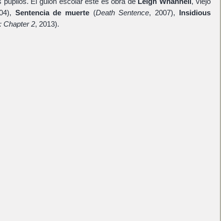
 pupilos. El guión escolar este es obra de
Leigh Whannell
, viejo
04),
Sentencia de muerte
(
Death Sentence
, 2007),
Insidious
: Chapter 2
, 2013).