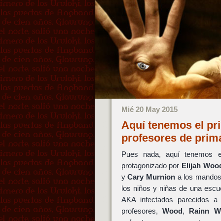
Mié 20 May 2015
Aquí tenemos el pri
profesores de prim
Pues nada, aquí tenemos el
protagonizado por
Elijah Woo
y
Cary Murnion
a los mandos 
los niños y niñas de una escu
AKA infectados parecidos a
profesores,
Wood
,
Rainn W