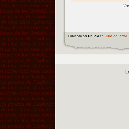
Uno
Publicado por
Uruloki
en
Cine de Terror
.
L