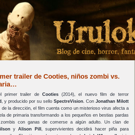
mer trailer de Cooties, niños zombi vs.
aria…
 primer trailer de
Cooties
(2014), el nuevo film de terror
d
, y producido por su sello
SpectreVision
. Con
Jonathan Milott
de la dirección, el film cuenta como un misterioso virus afecta a
ela de primaria transformando a los pequeños en bestias pardas
 zombis con ganas de comerse a algún adulto. Un clan de
ilson
y
Alison Pill
, supervivientes decidirá hacer piña para