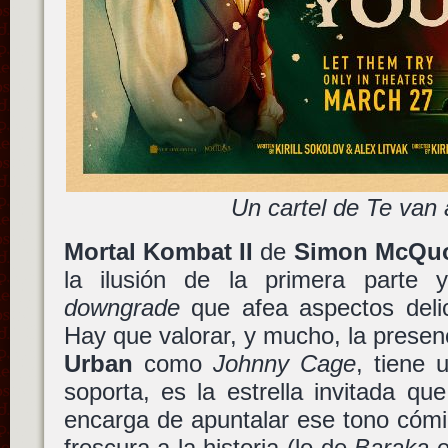
Un cartel de Te van
Mortal Kombat II
de
Simon McQu
la ilusión de la primera parte 
downgrade
que afea aspectos delic
Hay que valorar, y mucho, la presen
Urban
como
Johnny Cage
, tiene 
soporta, es la estrella invitada qu
encarga de apuntalar ese tono cómi
frescura a la historia (lo de
Baraka
e