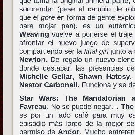
que tenía la original primera parte,
sorprender (pese al cambio de rol
que el
gore
en forma de gente explo
para mojar pan), es un auténtic
Weaving
vuelve a ponerse el traje 
afrontar el nuevo juego de supervi
compartiendo ser la
final girl
junto a
Newton
. De regalo un nuevo elenc
donde destacan las presencias d
Michelle Gellar
,
Shawn Hatosy
Nestor Carbonell
. Funciona y se de
Star Wars: The Mandalorian 
Favreau
. No se puede negar…
The
es por un lado café para muy caf
episodio más largo de la mejor s
permiso de
Andor
. Mucho entreten