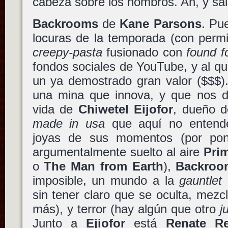
cabeza sobre los hombros. Ah, y sa
Backrooms
de
Kane Parsons
. Pu
locuras de la temporada (con per
creepy-pasta
fusionado con
found f
fondos sociales de YouTube, y al q
un ya demostrado gran valor ($$$)
una mina que innova, y que nos de
vida de
Chiwetel Eijofor
, dueño d
made in usa
que aquí no entende
joyas de sus momentos (por pone
argumentalmente suelto al aire
Pri
o
The Man from Earth
),
Backroo
imposible, un mundo a la
gauntlet
a
sin tener claro que se oculta, mezcl
más), y terror (hay algún que otro
j
Junto a
Ejiofor
está
Renate Re