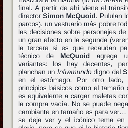
final. A partir de ahí viene el tráns
director
Simon McQuoid
. Pululan 
parcos), un vestuario más pobre toda
las decisiones sobre personajes de 
un gran efecto en la segunda (ver
la tercera si es que recaudan par
técnico de
McQuoid
agrega un
variantes: los hay decentes, pe
planchan un
Inframundo
digno del
S
en el estómago. Por otro lado, 
principios básicos como el tamaño 
es equivalente a cargar maletas co
la compra vacía. No se puede nega
cambiante en tamaño es para ver… y n
se deja ver y el icónico tema en l
gloria, pero es que ni la historia ti