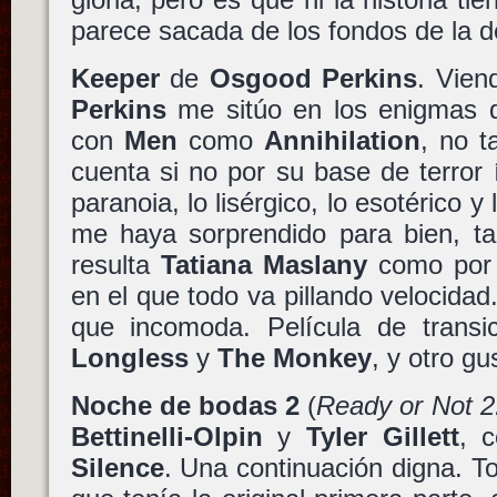
parece sacada de los fondos de la d
Keeper
de
Osgood Perkins
. Vie
Perkins
me sitúo en los enigmas
con
Men
como
Annihilation
, no t
cuenta si no por su base de terror 
paranoia, lo lisérgico, lo esotérico y 
me haya sorprendido para bien, ta
resulta
Tatiana Maslany
como por e
en el que todo va pillando velocidad
que incomoda. Película de trans
Longless
y
The Monkey
, y otro g
Noche de bodas 2
(
Ready or Not 2
Bettinelli-Olpin
y
Tyler Gillett
, 
Silence
. Una continuación digna. To