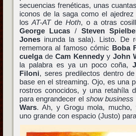
secuencias frenéticas, unas cuanta
iconos de la saga como el ajedrez
los
AT-AT
de
Hoth
, o a otras cosil
George Lucas
/
Steven Spielbe
Jones
inunda la sala). Listo. De r
rememora al famoso cómic
Boba F
cuelga
de
Cam Kennedy
y
John 
la palabra es ya un poco coña,
Filoni
, seres predilectos dentro d
base en el streaming. Ojo, es una pe
rostros conocidos, y una retahíla 
para engrandecer el
show business
Wars
. Ah, y Grogu mola, mucho,
uno grande con espacio (Justo) para