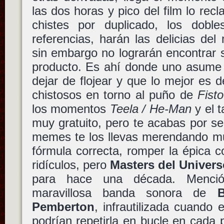
las dos horas y pico del film lo rec
chistes por duplicado, los dobl
referencias, harán las delicias de
sin embargo no lograrán encontrar su
producto. Es ahí donde uno asume q
dejar de flojear y que lo mejor es d
chistosos en torno al puño de
Fisto
los momentos
Teela / He-Man
y el t
muy gratuito, pero te acabas por s
memes te los llevas merendando mu
fórmula correcta, romper la épica 
ridículos, pero
Masters del Univer
para hace una década. Menció
maravillosa banda sonora de
Pemberton
, infrautilizada cuando 
podrían repetirla en bucle en cada p