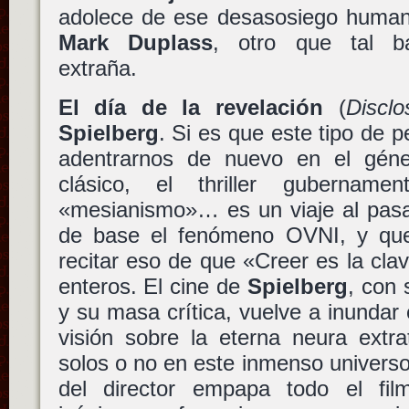
adolece de ese desasosiego human
Mark Duplass
, otro que tal ba
extraña.
El día de la revelación
(
Discl
Spielberg
. Si es que este tipo de 
adentrarnos de nuevo en el géne
clásico, el thriller gubernamen
«mesianismo»… es un viaje al pas
de base el fenómeno OVNI, y que 
recitar eso de que «Creer es la cla
enteros. El cine de
Spielberg
, con 
y su masa crítica, vuelve a inundar 
visión sobre la eterna neura extra
solos o no en este inmenso universo.
del director empapa todo el fi