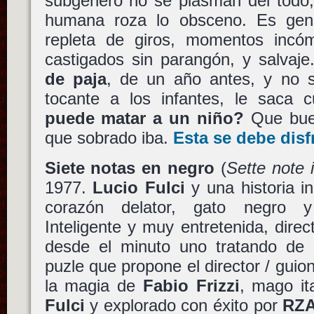
subgénero no se plasman del todo,
humana roza lo obsceno. Es genial
repleta de giros, momentos incó
castigados sin parangón, y salvaj
de paja
, de un año antes, y no s
tocante a los infantes, le saca
puede matar a un niño?
Que bu
que sobrado iba.
Esta se debe disf
Siete notas en negro
(
Sette note 
1977.
Lucio Fulci
y una historia i
corazón delator, gato negro y 
Inteligente y muy entretenida, direc
desde el minuto uno tratando de e
puzle que propone el director / guio
la magia de
Fabio Frizzi
, mago it
Fulci
y explorado con éxito por
RZ