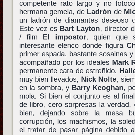
competente rato largo y no fotoco
hermana gemela, de
Ladrón
de
Mi
un ladrón de diamantes deseoso d
Este vez es
Bart Layton
, director
/ film
El impostor
, quien que
interesante elenco donde figura
Ch
primer espada, bastante sosainas y 
acompañado por los ideales
Mark R
permanente cara de estreñido,
Hall
muy bien llevados,
Nick Nolte
, sie
en la sombra, y
Barry Keoghan
, p
mola. Si bien el conjunto es al fina
de libro, cero sorpresas la verdad
bien, dejando sobre la mesa b
corrupción, los machismos, la sole
el tratar de pasar página debido a