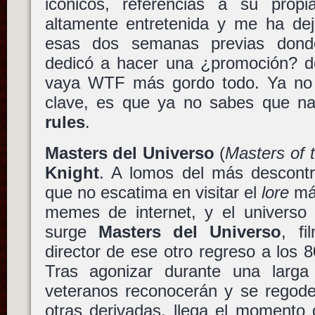
icónicos, referencias a su propia
altamente entretenida y me ha dej
esas dos semanas previas do
dedicó a hacer una ¿promoción? d
vaya WTF más gordo todo. Ya no 
clave, es que ya no sabes que na
rules
.
Masters del Universo
(
Masters of 
Knight
. A lomos del más descont
que no escatima en visitar el
lore
más
memes de internet, y el universo 
surge
Masters del Universo
, f
director de ese otro regreso a los 
Tras agonizar durante una larg
veteranos reconocerán y se regode
otras derivadas, llega el momento 