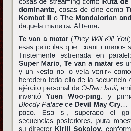
cosas de streaming como
Ruta de
dominante
, cosas de cine como
T
Kombat II
o
The Mandalorian an
daquela maneira. Al tema.
Te van a matar
(
They Will Kill You
esas películas que, cuanto menos s
Tristemente estrenada en parale
Super Mario
,
Te van a matar
es un
y un «esto no lo veía venir» como
heredera toda ella de la secuencia
ejército personal de
O-Ren Ishii
, am
inventó
Yuen Woo-ping
, y pri
Bloody Palace
de
Devil May Cry
… T
poco. Eso sí, superado el gol
secuencias posteriores, pura maes
su director
Kirill Sokolov
, confor