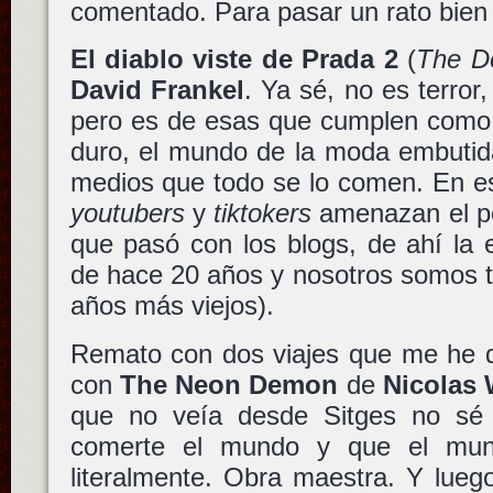
comentado. Para pasar un rato bien 
El diablo viste de Prada 2
(
The D
David Frankel
. Ya sé, no es terror,
pero es de esas que cumplen como 
duro, el mundo de la moda embutida
medios que todo se lo comen. En e
youtubers
y
tiktokers
amenazan el pe
que pasó con los blogs, de ahí la 
de hace 20 años y nosotros somos 
años más viejos).
Remato con dos viajes que me he d
con
The Neon Demon
de
Nicolas 
que no veía desde Sitges no sé 
comerte el mundo y que el mun
literalmente. Obra maestra. Y lu