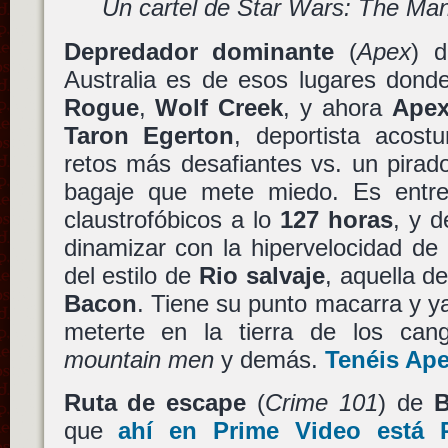
Un cartel de Star Wars: The Ma
Depredador dominante
(
Apex
) 
Australia es de esos lugares dond
Rogue
,
Wolf Creek
, y ahora
Ape
Taron Egerton
, deportista acost
retos más desafiantes vs. un pirad
bagaje que mete miedo. Es entrete
claustrofóbicos a lo
127 horas
, y 
dinamizar con la hipervelocidad de
del estilo de
Rio salvaje
, aquella d
Bacon
. Tiene su punto macarra y y
meterte en la tierra de los can
mountain men
y demás.
Tenéis
Ap
Ruta de escape
(
Crime 101
) de
B
que
ahí en Prime Video está