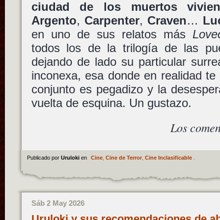
ciudad de los muertos vivien
Argento
,
Carpenter
,
Craven
…
Lu
en uno de sus relatos más
Lovec
todos los de la trilogía de las pu
dejando de lado su particular surr
inconexa, esa donde en realidad te 
conjunto es pegadizo y la desesper
vuelta de esquina. Un gustazo.
Los comen
Publicado por
Uruloki
en
Cine
,
Cine de Terror
,
Cine Inclasificable
.
Sáb 2 May 2026
Uruloki y sus recomendaciones de abr