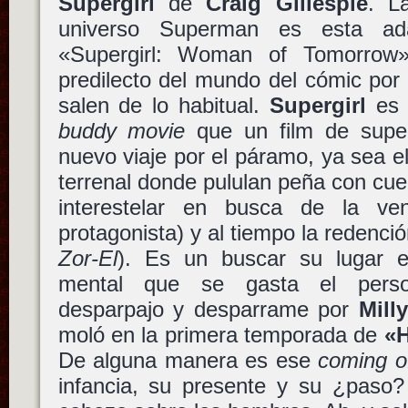
Supergirl
de
Craig Gillespie
. L
universo Superman es esta ad
«Supergirl: Woman of Tomorro
predilecto del mundo del cómic por 
salen de lo habitual.
Supergirl
es 
buddy movie
que un film de super
nuevo viaje por el páramo, ya sea el
terrenal donde pululan peña con cuer
interestelar en busca de la v
protagonista) y al tiempo la redenci
Zor-El
). Es un buscar su lugar e
mental que se gasta el perso
desparpajo y desparrame por
Mill
moló en la primera temporada de
«H
De alguna manera es ese
coming o
infancia, su presente y su ¿paso?