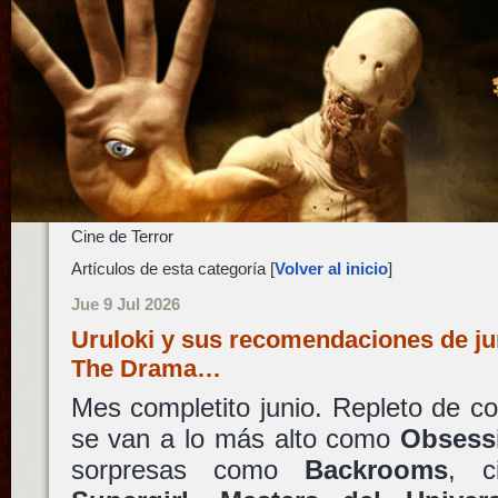
Cine de Terror
Artículos de esta categoría [
Volver al inicio
]
Jue 9 Jul 2026
Uruloki y sus recomendaciones de ju
The Drama…
Mes completito junio. Repleto de c
se van a lo más alto como
Obsess
sorpresas como
Backrooms
, c