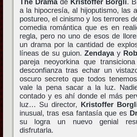
The Drama
de
Kristoffer Borgli
. 
a la hipocresía, al hijoputismo, las 
postureo, el cinismo y los terrores d
comedia romántica que es en real
regla, pero no uno de esos de llore
un drama por la cantidad de explos
líneas de su guion.
Zendaya
y
Rob
pareja neoyorkina que transicion
desconfianza tras echar un vistaz
oscuro secreto que todos tenemos
vale la pena sacar a la luz. Nadi
contado y es ahí donde el más perv
luz… Su director,
Kristoffer Borgl
inusual, tras esa fantasía que es
D
su logra un nuevo genial resu
disfrutarla.