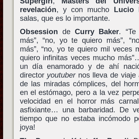
Supergirl
,
Masters del Univer
revelación
, y con mucho
Lucio 
salas, que es lo importante.
Obsession
de
Curry Baker
. “Te
más”, “no, yo te quiero más”, “n
más”, “no, yo te quiero mil veces 
quiero infinitas veces mucho más
un día enamorado y de ahí nac
director
youtuber
nos lleva de viaje 
de las miradas cómplices, del hor
en el estómago, pero a la vez perp
velocidad en el horror más carnal
asfixiante… una barbaridad. De v
tiempo que no estaba incómodo p
joya!