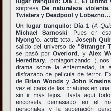
lugar tranquilo: Día 1
,
El último 
sorpresa
De naturaleza violenta
Twisters
y
Deadpool y Lobezno
… 
Un lugar tranquilo: Día 1
(
A Qui
Michael Sarnoski
. Pues en es
Nyong’o
, actriz total,
Joseph Qui
salido del universo de
"Stranger 
se pasó por
Overlord
, y
Alex Wo
Hereditary
, protagonizando (uno
drama sobre la enfermedad, la a
disfrazado de película de terror. E
de
Brian Woods
y
John Krasins
vez el caos de las criaturas en un
sin ir más lejos. Hasta aquí todo
encorseta demasiado en el m
personales y la superación pers