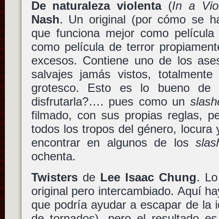
De naturaleza violenta
(
In a Vio
Nash
. Un original (por cómo se h
que funciona mejor como película 
como película de terror propiament
excesos. Contiene uno de los ases
salvajes jamás vistos, totalmente
grotesco. Esto es lo bueno de 
disfrutarla?…. pues como un
slash
filmado, con sus propias reglas, p
todos los tropos del género, locura 
encontrar en algunos de los
slas
ochenta.
Twisters
de
Lee Isaac Chung
. Lo
original pero intercambiado. Aquí ha
que podría ayudar a escapar de la i
de tornados), pero el resultado e