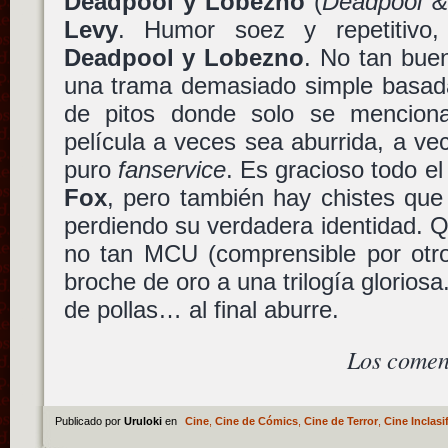
Deadpool y Lobezno
(
Deadpool &
Levy
. Humor soez y repetitivo
Deadpool y Lobezno
. No tan bue
una trama demasiado simple basad
de pitos donde solo se menciona
película a veces sea aburrida, a vec
puro
fanservice
. Es gracioso todo el
Fox
, pero también hay chistes que
perdiendo su verdadera identidad. 
no tan MCU (comprensible por otro 
broche de oro a una trilogía gloriosa
de pollas… al final aburre.
Los comen
Publicado por
Uruloki
en
Cine
,
Cine de Cómics
,
Cine de Terror
,
Cine Inclasi