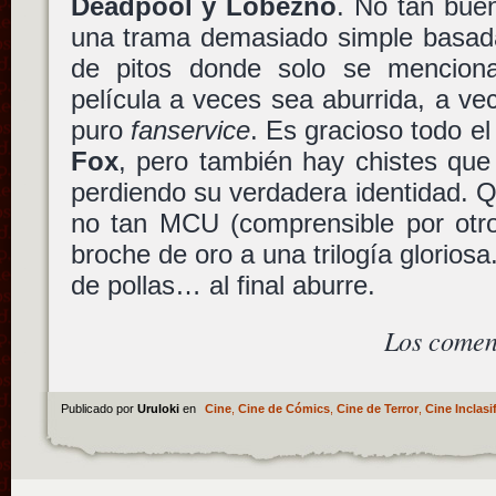
Deadpool y Lobezno
. No tan bue
una trama demasiado simple basad
de pitos donde solo se menciona
película a veces sea aburrida, a vec
puro
fanservice
. Es gracioso todo el
Fox
, pero también hay chistes que
perdiendo su verdadera identidad. 
no tan MCU (comprensible por otro 
broche de oro a una trilogía gloriosa
de pollas… al final aburre.
Los comen
Publicado por
Uruloki
en
Cine
,
Cine de Cómics
,
Cine de Terror
,
Cine Inclasi