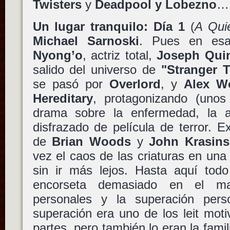
Twisters
y
Deadpool y Lobezno
… 
Un lugar tranquilo: Día 1
(
A Qui
Michael Sarnoski
. Pues en es
Nyong’o
, actriz total,
Joseph Qui
salido del universo de
"Stranger 
se pasó por
Overlord
, y
Alex Wo
Hereditary
, protagonizando (uno
drama sobre la enfermedad, la a
disfrazado de película de terror. E
de
Brian Woods
y
John Krasins
vez el caos de las criaturas en un
sin ir más lejos. Hasta aquí todo
encorseta demasiado en el m
personales y la superación pers
superación era uno de los leit moti
partes, pero también lo eran la famil