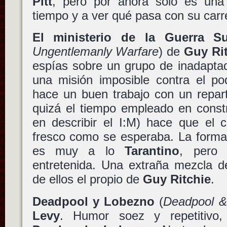
Pitt
, pero por ahora sólo es una
tiempo y a ver qué pasa con su carr
El ministerio de la Guerra Su
Ungentlemanly Warfare
) de
Guy Ri
espías sobre un grupo de inadapta
una misión imposible contra el po
hace un buen trabajo con un repar
quizá el tiempo empleado en constr
en describir el I:M) hace que el c
fresco como se esperaba. La forma 
es muy a lo
Tarantino
, pero
entretenida. Una extraña mezcla de
de ellos el propio de
Guy Ritchie
.
Deadpool y Lobezno
(
Deadpool &
Levy
. Humor soez y repetitivo