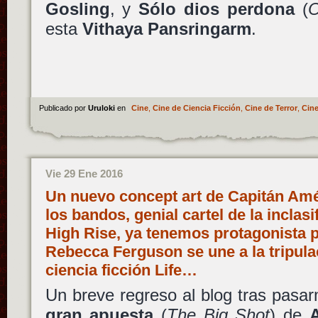
Gosling
, y
Sólo dios perdona
(
O
esta
Vithaya Pansringarm
.
Publicado por
Uruloki
en
Cine
,
Cine de Ciencia Ficción
,
Cine de Terror
,
Cine
Vie 29 Ene 2016
Un nuevo concept art de Capitán Amé
los bandos, genial cartel de la inclas
High Rise, ya tenemos protagonista
Rebecca Ferguson se une a la tripulac
ciencia ficción Life…
Un breve regreso al blog tras pasar
gran apuesta
(
The Big Shot
) de