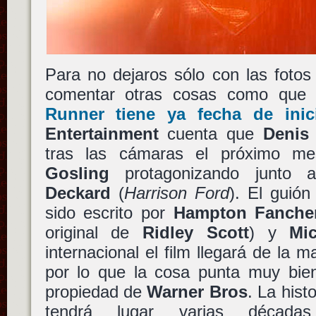
Para no dejaros sólo con las fotos
comentar otras cosas como qu
Runner
tiene ya fecha de inic
Entertainment
cuenta que
Denis 
tras las cámaras el próximo m
Gosling
protagonizando junto 
Deckard
(
Harrison Ford
). El guión
sido escrito por
Hampton Fanche
original de
Ridley Scott
) y
Mi
internacional el film llegará de la
por lo que la cosa punta muy bi
propiedad de
Warner Bros
. La hist
tendrá lugar varias décad