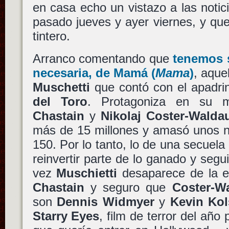
en casa echo un vistazo a las notic
pasado jueves y ayer viernes, y qu
tintero.
Arranco comentando que
tenemos 
necesaria, de
Mamá
(
Mama
)
, aque
Muschetti
que contó con el apadr
del Toro
. Protagoniza en su
Chastain
y
Nikolaj Coster-Walda
más de 15 millones y amasó unos n
150. Por lo tanto, lo de una secuela
reinvertir parte de lo ganado y segu
vez
Muschietti
desaparece de la e
Chastain
y seguro que
Coster-W
son
Dennis Widmyer
y
Kevin Ko
Starry Eyes
, film de terror del añ