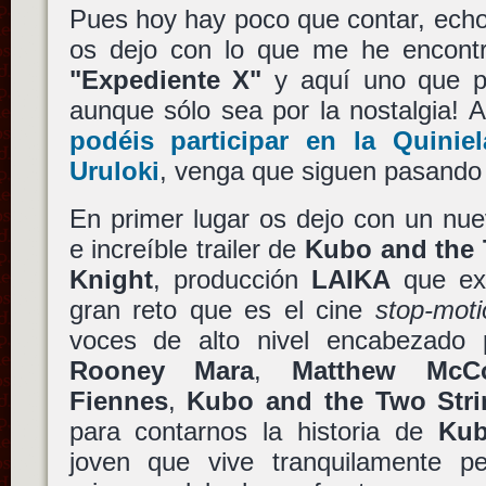
Pues hoy hay poco que contar, echo 
os dejo con lo que me he encont
"Expediente X"
y aquí uno que pr
aunque sólo sea por la nostalgia! 
podéis participar en la
Quinie
Uruloki
, venga que siguen pasando 
En primer lugar os dejo con un nuev
e increíble trailer de
Kubo and the 
Knight
, producción
LAIKA
que ex
gran reto que es el cine
stop-moti
voces de alto nivel encabezado
Rooney Mara
,
Matthew McC
Fiennes
,
Kubo and the Two Stri
para contarnos la historia de
Ku
joven que vive tranquilamente 