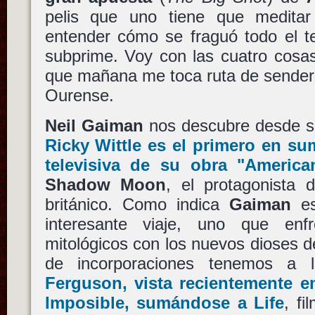
pelis que uno tiene que medit
entender cómo se fraguó todo el te
subprime. Voy con las cuatro cosa
que mañana me toca ruta de sender
Ourense.
Neil Gaiman
nos descubre desde su
Ricky Wittle
es el primero en sum
televisiva de su obra
"America
Shadow Moon
, el protagonista d
británico. Como indica
Gaiman
es
interesante viaje, uno que enf
mitológicos con los nuevos dioses 
de incorporaciones tenemos a
Ferguson
, vista recientemente 
Imposible
, sumándose a
Life
, fi