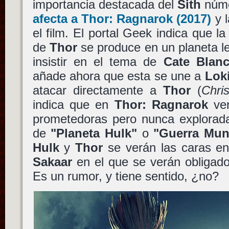
importancia destacada del
Sith
núme
afecta a
Thor: Ragnarok
(2017)
y l
el film. El portal Geek indica que l
de
Thor
se produce en un planeta le
insistir en el tema de
Cate Blanc
añade ahora que esta se une a
Lok
atacar directamente a
Thor
(
Chri
indica que en
Thor: Ragnarok
ver
prometedoras pero nunca explorada
de
"Planeta Hulk"
o
"Guerra Mun
Hulk
y
Thor
se verán las caras en
Sakaar
en el que se verán obligado
Es un rumor, y tiene sentido, ¿no?