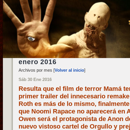
enero 2016
Archivos por mes [
Volver al inicio
]
Sáb 30 Ene 2016
Resulta que el film de terror Mamá te
primer trailer del innecesario remake
Roth es más de lo mismo, finalmente 
que Noomi Rapace no aparecerá en Al
Owen será el protagonista de Anon d
nuevo vistoso cartel de Orgullo y pre