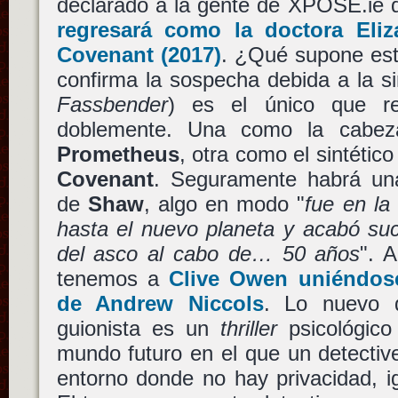
declarado a la gente de XPOSÉ.ie
regresará como la doctora
Eli
Covenant
(2017)
. ¿Qué supone est
confirma la sospecha debida a la s
Fassbender
) es el único que re
doblemente. Una como la cabeza
Prometheus
, otra como el sintético
Covenant
. Seguramente habrá una
de
Shaw
, algo en modo "
fue en la
hasta el nuevo planeta y acabó su
del asco al cabo de… 50 años
". 
tenemos a
Clive Owen
uniéndose
de
Andrew Niccols
. Lo nuevo de
guionista es un
thriller
psicológico
mundo futuro en el que un detectiv
entorno donde no hay privacidad, i