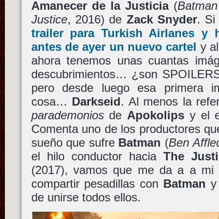
Amanecer de la Justicia
(
Batman
Justice
, 2016) de
Zack Snyder
. S
trailer para Turkish Airlanes 
antes de ayer un nuevo cartel
y al
ahora tenemos unas cuantas imág
descubrimientos… ¿son SPOILERS
pero desde luego esa primera i
cosa…
Darkseid
. Al menos la refe
parademonios
de
Apokolips
y el e
Comenta uno de los productores qu
sueño que sufre
Batman
(
Ben Affle
el hilo conductor hacia
The Just
(2017), vamos que me da a a mi
compartir pesadillas con
Batman
y 
de unirse todos ellos.