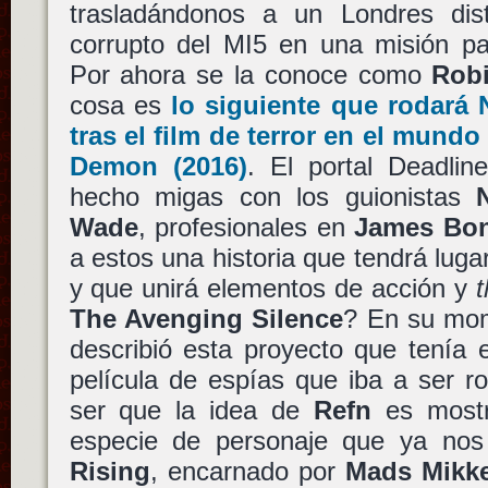
trasladándonos a un Londres dis
corrupto del MI5 en una misión par
Por ahora se la conoce como
Rob
cosa es
lo siguiente que rodará
tras el film de terror en el mund
Demon
(2016)
. El portal Deadli
hecho migas con los guionistas
Wade
, profesionales en
James Bo
a estos una historia que tendrá luga
y que unirá elementos de acción y
t
The Avenging Silence
? En su mom
describió esta proyecto que tenía
película de espías que iba a ser r
ser que la idea de
Refn
es mostr
especie de personaje que ya no
Rising
, encarnado por
Mads Mikk