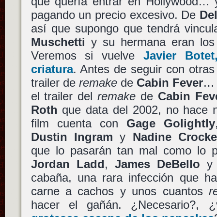
que quería entrar en Hollywood… 
pagando un precio excesivo. De
De
así que supongo que tendrá vincul
Muschetti
y su hermana eran los 
Veremos si vuelve
Javier Botet
criatura
. Antes de seguir con otras
trailer de
remake
de
Cabin Fever
… 
el trailer del
remake
de
Cabin Fev
Roth
que data del 2002, no hace n
film cuenta con
Gage Golightly
Dustin Ingram
y
Nadine Crocke
que lo pasarán tan mal como lo 
Jordan Ladd
,
James DeBello
cabaña, una rara infección que ha
carne a cachos y unos cuantos
r
hacer el gañán. ¿Necesario?, 