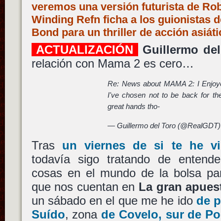
veremos una versión futurista de Ro
Winding Refn ficha a los guionistas 
Bond para un thriller de acción asiát
ACTUALIZACIÓN
Guillermo del
relación con Mama 2 es cero…
Re: News about MAMA 2: I Enjo
I've chosen not to be back for th
great hands tho-
— Guillermo del Toro (@RealGDT
Tras
un viernes de si te he v
todavía sigo tratando de entend
cosas en el mundo de la bolsa par
que nos cuentan en
La gran apues
un sábado en el que me he ido
de p
Suído
, zona
de Covelo, sur de Po