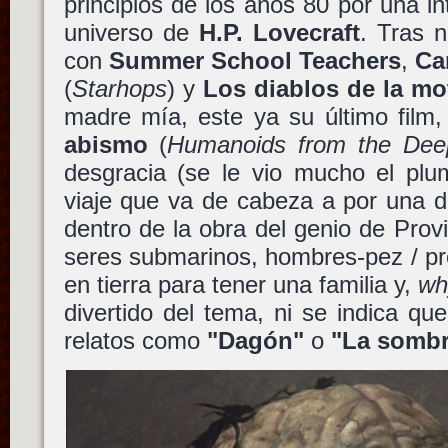
principios de los años 80 por una in
universo de
H.P. Lovecraft
. Tras 
con
Summer School Teachers
,
Ca
(
Starhops
) y
Los diablos de la mo
madre mía, este ya su último film,
abismo
(
Humanoids from the Dee
desgracia (se le vio mucho el plu
viaje que va de cabeza a por una d
dentro de la obra del genio de Provi
seres submarinos, hombres-pez / pr
en tierra para tener una familia y,
wh
divertido del tema, ni se indica q
relatos como
"Dagón"
o
"La sombr