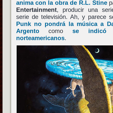
anima con la obra de
R.L. Stine
pa
Entertainment
, producir una seri
serie de televisión. Ah, y parece 
Punk
no pondrá la música a
D
Argento
como
se indicó
norteamericanos
.