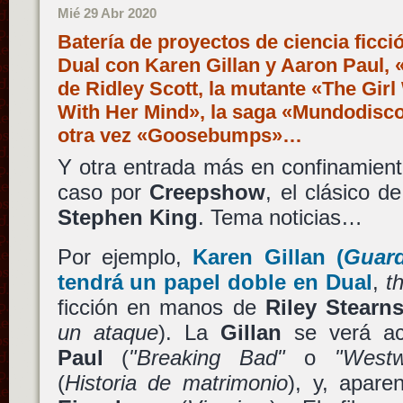
Mié 29 Abr 2020
Batería de proyectos de ciencia ficci
Dual con Karen Gillan y Aaron Paul,
de Ridley Scott, la mutante «The Gir
With Her Mind», la saga «Mundodisco»
otra vez «Goosebumps»…
Y otra entrada más en confinamien
caso por
Creepshow
, el clásico d
Stephen King
. Tema noticias…
Por ejemplo,
Karen Gillan
(
Guard
tendrá un papel doble en
Dual
,
th
ficción en manos de
Riley Stearn
un ataque
). La
Gillan
se verá a
Paul
(
"Breaking Bad"
o
"Westw
(
Historia de matrimonio
), y, apar