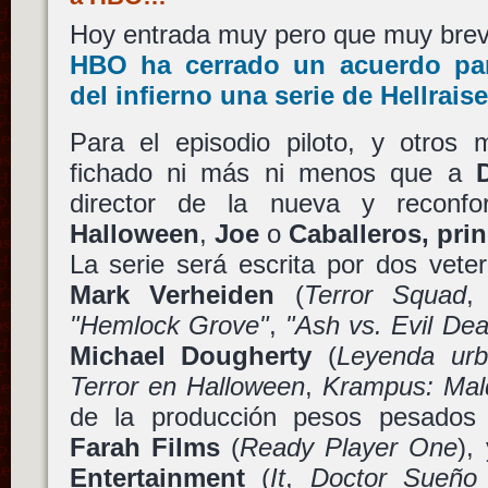
Hoy entrada muy pero que muy brev
HBO
ha cerrado un acuerdo par
del infierno una serie de
Hellraise
Para el episodio piloto, y otros 
fichado ni más ni menos que a
director de la nueva y reconfo
Halloween
,
Joe
o
Caballeros, prin
La serie será escrita por dos vet
Mark Verheiden
(
Terror Squad
"Hemlock Grove"
,
"Ash vs. Evil De
Michael Dougherty
(
Leyenda ur
Terror en Halloween
,
Krampus: Mal
de la producción pesos pesado
Farah Films
(
Ready Player One
),
Entertainment
(
It
,
Doctor Sueño