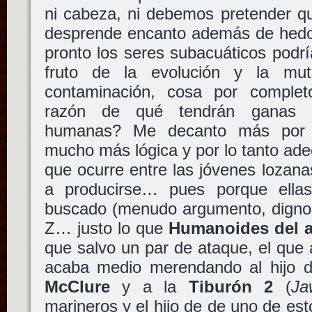
ni cabeza, ni debemos pretender qu
desprende encanto además de hedor
pronto los seres subacuáticos podr
fruto de la evolución y la mut
contaminación, cosa por comple
razón de qué tendrán ganas d
humanas? Me decanto más por
mucho más lógica y por lo tanto adec
que ocurre entre las jóvenes lozana
a producirse… pues porque ella
buscado (menudo argumento, digno 
Z… justo lo que
Humanoides del 
que salvo un par de ataque, el que 
acaba medio merendando al hijo 
McClure
y a la
Tiburón 2
(
Ja
marineros y el hijo de de uno de es