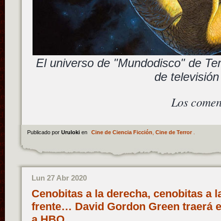
El universo de "Mundodisco" de Terr
de televisión
Los comen
Publicado por
Uruloki
en
Cine de Ciencia Ficción
,
Cine de Terror
.
Lun 27 Abr 2020
Cenobitas a la derecha, cenobitas a la
frente… David Gordon Green traerá el 
a HBO…