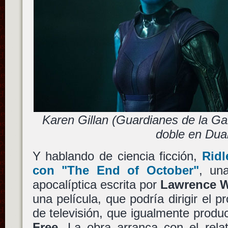
Karen Gillan (Guardianes de la Gal
doble en Dua
Y hablando de ciencia ficción,
Ridl
con
"The End of October"
, un
apocalíptica escrita por
Lawrence W
una película, que podría dirigir el p
de televisión, que igualmente produc
Free
. La obra arranca con el rel