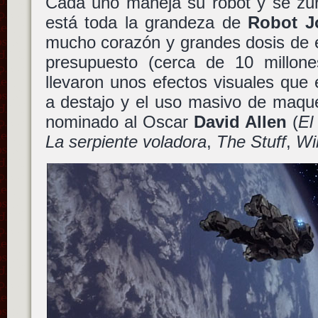
Cada uno maneja su robot y se zur
está toda la grandeza de
Robot J
mucho corazón y grandes dosis de 
presupuesto (cerca de 10 millon
llevaron unos efectos visuales que 
a destajo y el uso masivo de maque
nominado al Oscar
David Allen
(
El
La serpiente voladora
,
The Stuff
,
Wi