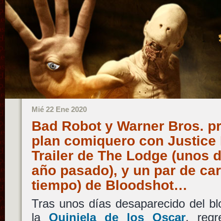
Mié 22 Ene 2020
Bad Robot y Warner Bros. p
plan comiquero con Justice
Trailer de The Lodge (unos d
año pasado), y un par de car
tiempo) de Bloodshot…
Tras unos días desaparecido del b
la
Quiniela de los Oscar
, reg