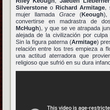
Riley Keough
,
Jaeden Lieberher
Silverstone
o
Richard Armitage
,
mujer llamada
Grace
(
Keough
)
convertirse en madrastra de do
McHugh
), y que se ve atrapada ju
alejada de la civilización por culp
Sin la figura paterna (
Armitage
) pre
relación entre los tres empieza a fl
una actitud aterradora que provie
religioso que sufrió en su dura infanci