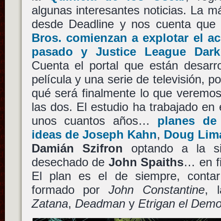
algunas interesantes noticias. La má
desde Deadline y nos cuenta qu
Bros.
comienzan a explotar el ac
pasado y
Justice League Dark
Cuenta el portal que están desarr
película y una serie de televisión, p
qué será finalmente lo que veremos, 
las dos. El estudio ha trabajado en
unos cuantos años…
planes d
ideas de
Joseph Kahn
,
Doug Lim
Damián Szifron
optando a la sil
desechado de
John Spaiths
… en fi
El plan es el de siempre, contar 
formado por
John Constantine
, 
Zatana
,
Deadman
y
Etrigan el Demo