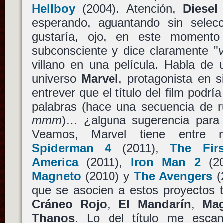
Hellboy
(2004). Atención,
Diesel
esperando, aguantando sin selec
gustaría, ojo, en este momento
subconsciente y dice claramente "
villano en una película. Habla de 
universo
Marvel
, protagonista en s
entrever que el título del film podr
palabras (hace una secuencia de 
mmm
)… ¿alguna sugerencia para
Veamos, Marvel tiene entr
Spiderman 4
(2011),
The Fir
America
(2011),
Iron Man 2
(2
Magneto
(2010) y
The Avengers
(2
que se asocien a estos proyectos
Cráneo Rojo
,
El Mandarín
,
Ma
Thanos
. Lo del título me esca