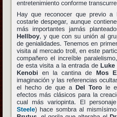
entretenimiento conforme transcurre
Hay que reconocer que previo a
costarle despegar, aunque contien
más importantes jamás planteado
Hellboy
, y que con su unión al gr
de genialidades. Tenemos en primer
visita al mercado troll, en este par
compañero el increíble paralelismo
de esta visita a la entrada de
Luke
Kenobi
en la cantina de
Mos Ei
imaginación y las referencias oculta
el hecho de que a
Del Toro
le e
efectos más clásicos para la creac
cual más variopinta. El persona
Steele
) hace sombra al mismísim
Brutus
, el gorila que alteraba el
Dr