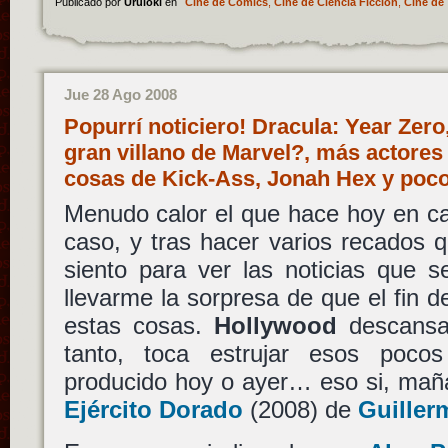
Publicado por
Uruloki
en
Cine de Cómics
,
Cine de Ciencia Ficción
,
Cine de 
Jue 28 Ago 2008
Popurrí noticiero! Dracula: Year Zer
gran villano de Marvel?, más actore
cosas de Kick-Ass, Jonah Hex y po
Menudo calor el que hace hoy en c
caso, y tras hacer varios recados 
siento para ver las noticias que 
llevarme la sorpresa de que el fin 
estas cosas.
Hollywood
descansa 
tanto, toca estrujar esos poc
producido hoy o ayer… eso si, ma
Ejército Dorado
(2008) de
Guiller