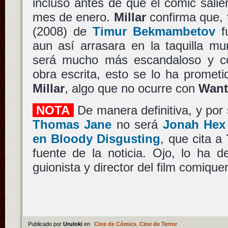
incluso antes de que el cómic salie
mes de enero.
Millar
confirma que, 
(2008) de
Timur Bekmambetov
fu
aun así arrasara en la taquilla mu
será mucho más escandaloso y co
obra escrita, esto se lo ha promet
Millar
, algo que no ocurre con
Want
NOTA
De manera definitiva, y por 
Thomas Jane
no será
Jonah Hex
en Bloody Disgusting
, que cita a
fuente de la noticia. Ojo, lo ha 
guionista y director del film comique
Publicado por
Uruloki
en
Cine de Cómics
,
Cine de Terror
.