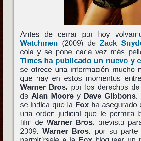
Antes de cerrar por hoy volvam
Watchmen
(2009) de
Zack Snyd
cola y se pone cada vez más pel
Times ha publicado un nuevo y e
se ofrece una información mucho má
que hay en estos momentos ent
Warner Bros.
por los derechos de 
de
Alan Moore
y
Dave Gibbons
.
se indica que la
Fox
ha asegurado q
una orden judicial que le permita 
film de
Warner Bros.
previsto par
2009.
Warner Bros.
por su parte 
permitírsele a la
Fox
bloquear un 