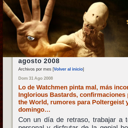
agosto 2008
Archivos por mes [
Volver al inicio
]
Dom 31 Ago 2008
Lo de Watchmen pinta mal, más inco
Inglorious Bastards, confirmaciones 
the World, rumores para Poltergeist y
domingo…
Con un día de retraso, trabajar a 
personal y disfrutar de la genial 