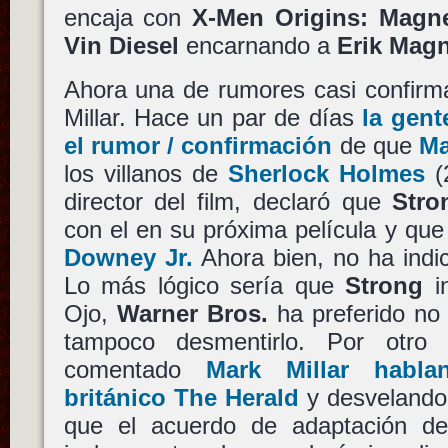
encaja con
X-Men Origins: Magn
Vin Diesel
encarnando a
Erik Mag
Ahora una de rumores casi confir
Millar. Hace un par de días
la gent
el rumor / confirmación
de que
Ma
los villanos de
Sherlock Holmes
(
director del film, declaró que
Stro
con el en su próxima película y que
Downey Jr.
Ahora bien, no ha indi
Lo más lógico sería que
Strong
in
Ojo,
Warner Bros.
ha preferido no 
tampoco desmentirlo. Por otro
comentado
Mark Millar habla
británico The Herald
y desvelando 
que el acuerdo de adaptación 