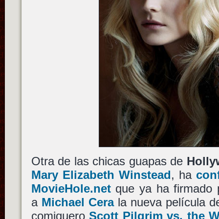
Otra de las chicas guapas de
Holl
Mary Elizabeth Winstead
, ha
con
MovieHole.net
que ya ha firmado p
a
Michael Cera
la nueva película 
comiquero
Scott Pilgrim vs. the 