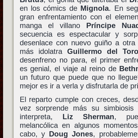
en los cómics de
Mignola
. En seg
gran enfrentamiento con el elemen
manga el villano
Príncipe Nua
secuencia es espectacular y sor
desenlace con nuevo guiño a otra 
más idolatra
Guillermo del Tor
desenfreno no para, el primer enf
es genial, el viaje al reino de
Beth
un futuro que puede que no llegue
mejor es ir a verla y disfrutarla de pri
El reparto cumple con creces, de
vez sorprende más su simbiosis 
interpreta,
Liz Sherman
, pue
melancólica en algunos momentos 
cabo, y
Doug Jones
, probableme