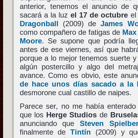
anterior, tenemos el anuncio de
sacará a la luz
el 17 de octubre
el
Dragonball
(2009) de
James W
como compañero de fatigas de
Max
Moore
. Se supone que podría lle
antes de ese viernes, así que habr
porque a lo mejor tenemos suerte y s
algún postercillo y algo del metr
avance. Como es obvio, este anu
de hace unos días sacado a la 
desmorone cual castillo de naipes.
Parece ser, no me había enterado 
que los
Herge Studios
de
Brusela
anunciando que
Steven Spielbe
finalmente de
Tintín
(2009) y qu