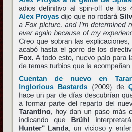
adios definitivo al spin-off de lo
Alex Proyas
dijo que no rodará
Sil
a Fox picture, and I’m determined 
ever again because of my experie
Creo que sobran las explicaciones,
acabó hasta el gorro de los directi
Fox
. A todo esto, nuevo palo para 
de temas turbios que la acompaña
Cuentan de nuevo en Tarant
Inglorious Bastards
(2009) de
Q
hace un par de días descubrían q
a formar parte del reparto del nue
Tarantino
, hoy dan un paso más e
indicando que
Brühl
interpreta
Hunter" Landa
, un vicioso y enfer