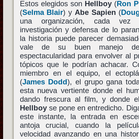
Estos elegidos son
Hellboy
(
Ron P
(
Selma Blair
) y
Abe Sapien
(
Doug
una organización, cada vez
investigación y defensa de lo para
la historia puede parecer demasiad
vale de su buen manejo de
espectacularidad para envolver al pr
tópicos que le podrían achacar. 
miembro en el equipo, el ectop
(
James Dodd
), el grupo gana tod
esta nueva vertiente donde el hu
dando frescura al film, y donde el
Hellboy
se pone en entredicho. Dig
este instante, la entrada en es
antoja crucial, cuando la pelíc
velocidad avanzando en una histor