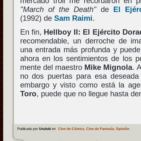
mercado troll me recordaron en pr
"March of the Death"
de
El Ejér
(1992) de
Sam Raimi
.
En fin,
Hellboy II: El Ejército Dor
recomendable, un derroche de imag
una entrada más profunda y puede
ahora en los sentimientos de los p
mente del maestro
Mike Mignola
. 
no dos puertas para esa deseada t
embargo y visto como está la ag
Toro
, puede que no llegue hasta de
Publicado por
Uruloki
en
Cine de Cómics
,
Cine de Fantasía
,
Opinión
.