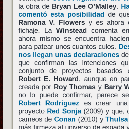
la obra de
Bryan Lee O’Malley
.
Ha
comentó esta posibilidad
de que 
Ramona V. Flowers
y es ahora cu
fichaje. La
Winstead
comenta en 
ahora mismo se encuentra hacie
para patear unos cuantos culos.
De
nos llegan unas declaraciones
d
que confirman las intenciones q
conjunto de proyectos basados 
Robert E. Howard
, aunque en par
creada por
Roy Thomas
y
Barry 
no lo puede confirmar, parece se
Robert Rodriguez
es crear una f
proyecto
Red Sonja
(2009) y que, 
cameos de
Conan
(2010) y
Thuls
más firmeza al universo de espada y