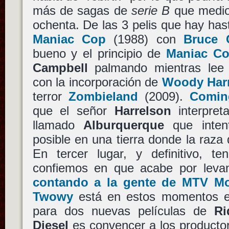
más de sagas de
serie B
que medio 
ochenta. De las 3 pelis que hay ha
Maniac Cop
(1988) con
Bruce 
bueno y el principio de
Maniac Co
Campbell
palmando mientras lee 
con la incorporación de
Woody Har
terror
Zombieland
(2009).
Comin
que el señor
Harrelson
interpret
llamado
Alburquerque
que intent
posible en una tierra donde la raza
En tercer lugar, y definitivo, 
confiemos en que acabe por levan
contando a la gente de MTV Mo
Twowy
está en estos momentos es
para dos nuevas películas de
Ri
Diesel
es convencer a los producto