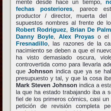
mente desde hace un tiempo,
n
fechas posteriores
, parece est
productor / director, muerta del
supuestos nombres al frente de los
Robert Rodriguez
,
Brian De Palm
Danny Boyle
,
Alex Proyas
o el
Fresnadillo
, las razones de la c
nacimiento se deben a que el nuevo
ha visto demasiado oscura, viol
controvertida como para llevarla a
que
Johnson
indica que ya se ha
presupuesto y tal, y que la cosa ib
Mark Steven Johnson
indica a est
la que ha estado trabajando iba a 
fiel de los primeros cómics, casi un
petición de revisión completa p