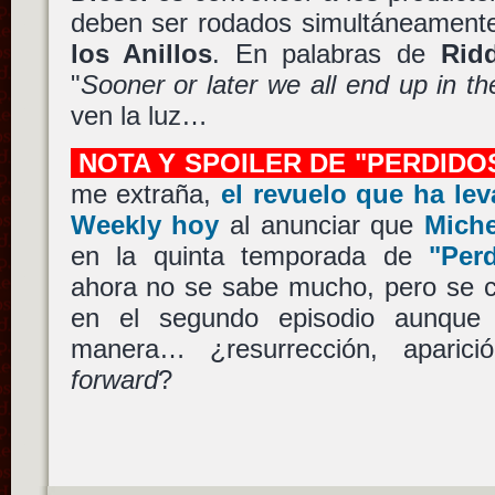
deben ser rodados simultáneament
los Anillos
. En palabras de
Rid
"
Sooner or later we all end up in t
ven la luz…
NOTA Y SPOILER DE "PERDIDO
me extraña,
el revuelo que ha le
Weekly hoy
al anunciar que
Miche
en la quinta temporada de
"Per
ahora no se sabe mucho, pero se 
en el segundo episodio aunqu
manera… ¿resurrección, aparic
forward
?