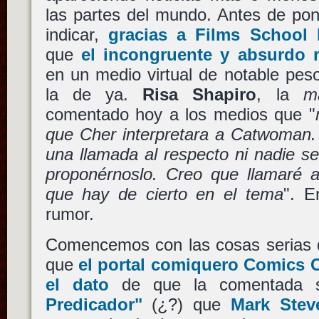
las partes del mundo. Antes de po
indicar,
gracias a Films School 
que
el incongruente y absurdo 
en un medio virtual de notable pes
la de ya.
Risa Shapiro
, la
m
comentado hoy a los medios que "
que Cher interpretara a Catwoman. 
una llamada al respecto ni nadie s
proponérnoslo. Creo que llamaré a
que hay de cierto en el tema
". E
rumor.
Comencemos con las cosas serias d
que
el portal comiquero Comics 
el dato
de que la comentada 
Predicador"
(¿?) que
Mark Ste