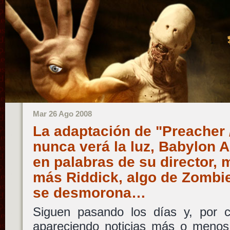
Mar 26 Ago 2008
La adaptación de "Preacher 
nunca verá la luz, Babylon 
en palabras de su director,
más Riddick, algo de Zombie
se desmorona…
Siguen pasando los días y, por co
apareciendo noticias más o menos 