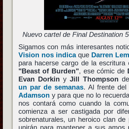
Nuevo cartel de Final Destination 5
Sigamos con más interesantes noti
Vision nos indica
que
Darren Le
para hacerse cargo de la escritura
"Beast of Burden"
, ese cómic de
Evan Dorkin
y
Jill Thompson
de
un par de semanas
. Al frente de
Adamson
y para que no lo recuerd
nos contará como cuando la com
comienza a ser castigada por dife
sobrenaturales, un heroico clan de
unirán para mantener a sus amos p