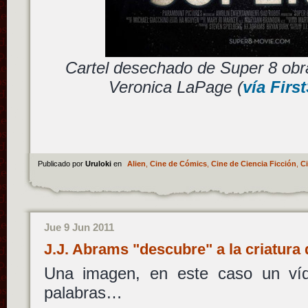
Cartel desechado de Super 8 obr
Veronica LaPage (
vía Firs
Publicado por
Uruloki
en
Alien
,
Cine de Cómics
,
Cine de Ciencia Ficción
,
Ci
Jue 9 Jun 2011
J.J. Abrams "descubre" a la criatura
Una imagen, en este caso un ví
palabras…