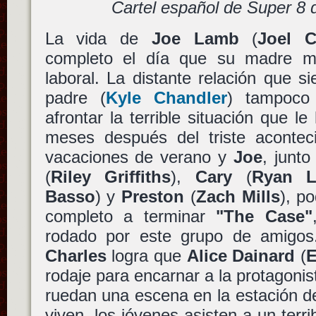
Cartel español de Super 8 
La vida de
Joe Lamb
(
Joel C
completo el día que su madre m
laboral. La distante relación que 
padre (
Kyle Chandler
) tampoco
afrontar la terrible situación que le
meses después del triste acontec
vacaciones de verano y
Joe
, junt
(
Riley Griffiths
),
Cary
(
Ryan L
Basso
) y
Preston
(
Zach Mills
), p
completo a terminar
"The Case"
rodado por este grupo de amigos
Charles
logra que
Alice Dainard
(
E
rodaje para encarnar a la protagonis
ruedan una escena en la estación d
viven, los jóvenes asisten a un terri