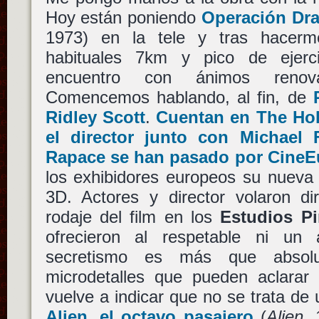
Hoy están poniendo
Operación Dr
1973) en la tele y tras hacer
habituales 7km y pico de ejer
encuentro con ánimos renova
Comencemos hablando, al fin, de
Ridley Scott
.
Cuentan en The Ho
el director junto con Michael
Rapace se han pasado por CineE
los exhibidores europeos su nueva 
3D. Actores y director volaron di
rodaje del film en los
Estudios P
ofrecieron al respetable ni un 
secretismo es más que absolu
microdetalles que pueden aclarar
vuelve a indicar que no se trata de 
Alien, el octavo pasajero
(
Alien
,