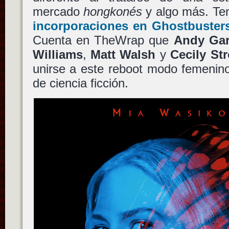
mercado
hongkonés
y algo más. T
incorporaciones en
Ghostbuster
Cuenta en TheWrap que
Andy Gar
Williams
,
Matt Walsh
y
Cecily St
unirse a este reboot modo femenino
de ciencia ficción.