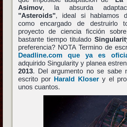
Asimov
, la absurda adaptac
"Asteroids"
, ideal si hablamos
como encargado de destruirlo t
proyecto de ciencia ficción sobr
bastante tiempo titulado
Singularit
preferencia? NOTA Termino de escr
Deadline.com que ya es ofici
adquirido Singularity y planea estren
2013
. Del argumento no se sabe n
escrito por
Harald Kloser
y el pr
unos cuantos.