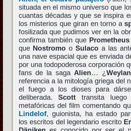
situada en el mismo universo que lo
cuantas décadas y que se inspira e
los misterios que giran en torno a
s
fosilizada que pudimos ver en la o
confirma también que
Prometheus
que
Nostromo
o
Sulaco
a las ant
una nave espacial que es enviada des
por una todopoderosa corporación q
fans de la saga
Alien
… ¿
Weylan
referencia a la mitología griega del
el fuego a los dioses para dárs
deliberada.
Scott
transita luego
metafóricas del film comentando qu
Lindelof
, guionista, ha estado par
los escritos del legendario escrito
Er
Däniken
es conocido por ser el p