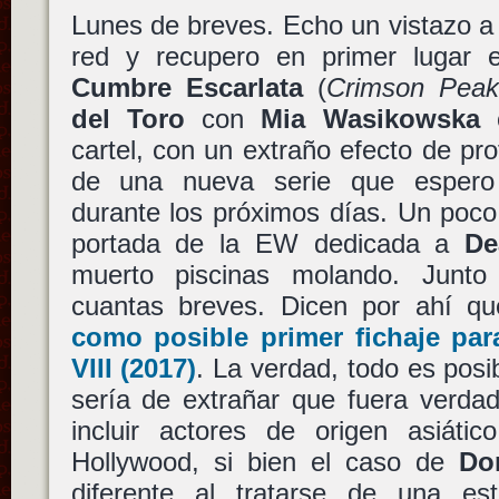
Lunes de breves. Echo un vistazo a 
red y recupero en primer lugar 
Cumbre Escarlata
(
Crimson Peak
del Toro
con
Mia Wasikowska
c
cartel, con un extraño efecto de pro
de una nueva serie que espero
durante los próximos días. Un poc
portada de la EW dedicada a
De
muerto piscinas molando. Junto
cuantas breves. Dicen por ahí q
como posible primer fichaje pa
VIII
(2017)
. La verdad, todo es pos
sería de extrañar que fuera verdad
incluir actores de origen asiáti
Hollywood, si bien el caso de
Do
diferente al tratarse de una est