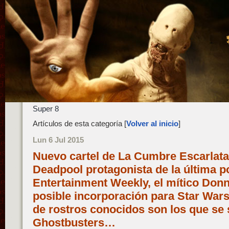
Super 8
Artículos de esta categoría [
Volver al inicio
]
Lun 6 Jul 2015
Nuevo cartel de La Cumbre Escarlata 
Deadpool protagonista de la última po
Entertainment Weekly, el mítico Don
posible incorporación para Star Wars:
de rostros conocidos son los que se
Ghostbusters…