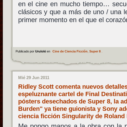
en el cine en mucho tiempo… secuen
clásicos y que a más de uno / una le
primer momento en el que el corazón
Publicado por
Uruloki
en
Cine de Ciencia Ficción
,
Super 8
.
Mié 29 Jun 2011
Ridley Scott comenta nuevos detalle
espeluznante cartel de Final Destinat
pósters desechados de Super 8, la ad
Burden" ya tiene guionista y Sony adq
ciencia ficción Singularity de Rola
Me pongo manos a la obra con la n