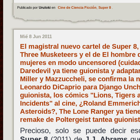
Publicado por
Uruloki
en
Cine de Ciencia Ficción
,
Super 8
.
Mié 8 Jun 2011
El magistral nuevo cartel de Super 8
Three Musketeers y el de El hombre 
mujeres en modo uncensored (cuidado
Daredevil ya tiene guionista y adapt
Miller y Mazzuccheli, se confirma la 
Leonardo DiCaprio para Django Unch
guionista, los cómics "Lions, Tigers
Incidents" al cine, ¿Roland Emmerich 
Asteroids?, The Lone Ranger ya tiene
remake de Poltergeist tantea guioni
Precioso, solo se puede decir es
Super 8
(2011) de
J.J. Abrams
que