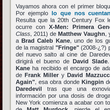
Vayamos ahora con el primer bloque
Por ejemplo
lo que nos cuentan
Resulta que la 20th Century Fox l
ocurre con
X-Men: Primera Gen
Class
, 2011) de
Matthew Vaughn
,
a
Brad Caleb Kane
, uno de los g
de la magistral
"Fringe"
(2008-¿?) 
del nuevo salto al cine de Daredev
dirigirá el bueno de
David Slade
Kane
ha recibido el encargo de ada
de
Frank Miller
y
David Mazzucc
Again"
, esa obra donde
Kingpin
de
Daredevil
tras que una exnovi
información por una dosis de drog
New York comienza a acabar con tod
de
Matt Murdock
, pierde el e