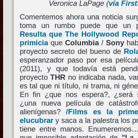
Veronica LaPage (
vía Firs
Comentemos ahora una noticia surg
toma un rumbo puede que un po
Resulta que The Hollywood Repo
primicia
que
Columbia
/
Sony
hab
proyecto secreto del bueno de
Rol
esperanzador paso por esa películ
(2011), y que todavía está pend
proyecto
THR
no indicaba nada, va
es tal que ni título, ni trama, ni géne
En fin ¿que nos espera?, ¿será 
¿una nueva película de catástro
alienígenas?
/Films es la prim
elucubrar
y saca a la palestra los
tiene entre manos. Enumeremos…
que imposible adaptación de
"La