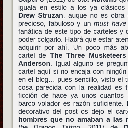
iguala en estilo a los ya clásicos
Drew Struzan
, auque no es obra d
precioso, fabuloso y un
must have
fanática de este tipo de carteles y
poder colgarlo. Habrá que estar aten
adquirir por ahí. Un poco más a
cartel de
The Three Musketeers
Anderson
. Igual alguno se pregu
cartel aquí si no encaja con ningún
en el blog… pues sencillo, visto el tr
cosa parecida con la realidad es f
ficción de hace ya unos cuantos s
barco volador es razón suficiente.
decorativo del post os dejo el car
hombres que no amaban a las 
the Dragon Tattoo
, 2011) de
D