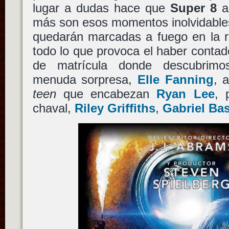
lugar a dudas hace que
Super 8
ac
más son esos momentos inolvidable
quedarán marcadas a fuego en la re
todo lo que provoca el haber contado
de matrícula donde descubri
menuda sorpresa,
Elle Fanning
, 
teen
que encabezan
Ryan Lee
, 
chaval,
Riley Griffiths
,
Gabriel Ba