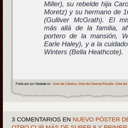
Miller), su rebelde hija Ca
Moretz) y su hermano de 10
(Gulliver McGrath). El mi
más allá de la familia, a
portero de la mansión, Wi
Earle Haley), y a la cuidado
Winters (Bella Heathcote).
Publicado por
Uruloki
en
Cine de Cómics
,
Cine de Ciencia Ficción
,
Cine de 
3 COMENTARIOS
EN
NUEVO PÓSTER DE
OTRO CLIP MÁS DE SUPER 8 Y PRIMER