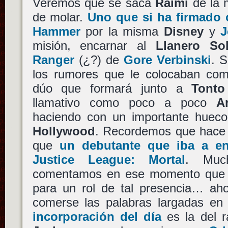
Veremos que se saca
Raimi
de la m
de molar.
Uno que si ha firmado 
Hammer
por la misma
Disney
y
J
misión, encarnar al
Llanero Sol
Ranger
(¿?) de
Gore Verbinski
. S
los rumores que le colocaban co
dúo que formará junto a
Tonto
llamativo como poco a poco
A
haciendo con un importante huec
Hollywood
. Recordemos que hace
que
un debutante que iba a e
Justice League: Mortal
. Much
comentamos en ese momento que e
para un rol de tal presencia… ah
comerse las palabras largadas en
incorporación del día
es la del 