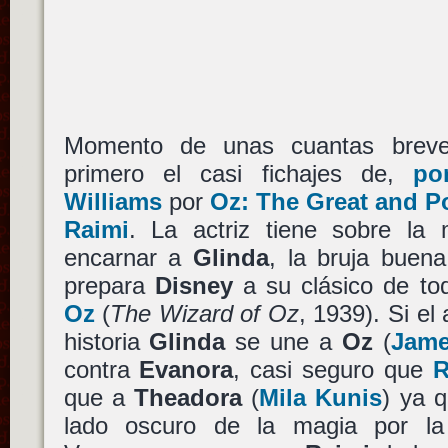
Momento de unas cuantas breve
primero el casi fichajes de,
po
Williams
por
Oz: The Great and P
Raimi
. La actriz tiene sobre la
encarnar a
Glinda
, la bruja buen
prepara
Disney
a su clásico de to
Oz
(
The Wizard of Oz
, 1939). Si el
historia
Glinda
se une a
Oz
(
Jame
contra
Evanora
, casi seguro que
R
que a
Theadora
(
Mila Kunis
) ya q
lado oscuro de la magia por la