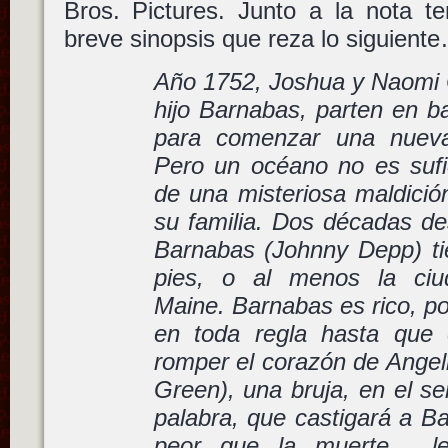
Bros. Pictures. Junto a la nota 
breve sinopsis que reza lo siguient
Año 1752, Joshua y Naomi C
hijo Barnabas, parten en b
para comenzar una nueva
Pero un océano no es sufi
de una misteriosa maldici
su familia. Dos décadas de
Barnabas (Johnny Depp) t
pies, o al menos la ciud
Maine. Barnabas es rico, p
en toda regla hasta que 
romper el corazón de Angel
Green), una bruja, en el se
palabra, que castigará a B
peor que la muerte… le