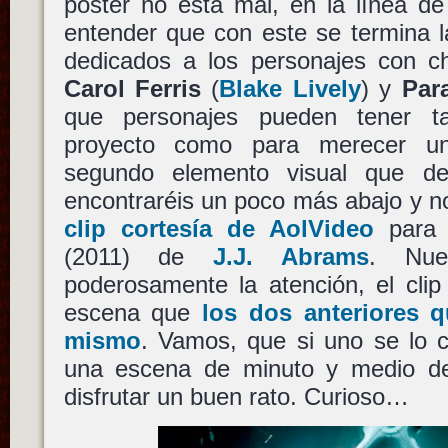
póster no esta mal, en la línea de
entender que con este se termina l
dedicados a los personajes con ch
Carol Ferris
(
Blake Lively
) y
Para
que personajes pueden tener t
proyecto como para merecer un
segundo elemento visual que de
encontraréis un poco más abajo y n
clip cortesía de AolVideo
para 
(2011) de
J.J. Abrams
. Nue
poderosamente la atención, el cli
escena que
los dos anteriores 
mismo
. Vamos, que si uno se lo 
una escena de minuto y medio 
disfrutar un buen rato. Curioso…