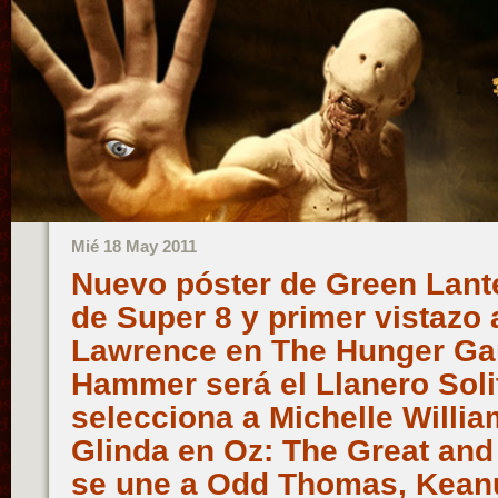
Mié 18 May 2011
Nuevo póster de Green Lante
de Super 8 y primer vistazo 
Lawrence en The Hunger Ga
Hammer será el Llanero Soli
selecciona a Michelle Willi
Glinda en Oz: The Great and
se une a Odd Thomas, Kean