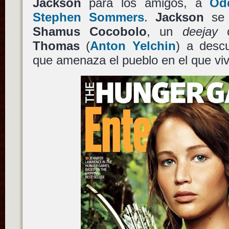
Jackson
para los amigos, a
Od
Stephen Sommers
.
Jackson
se 
Shamus Cocobolo
, un
deejay
c
Thomas
(
Anton Yelchin
) a descu
que amenaza el pueblo en el que viv