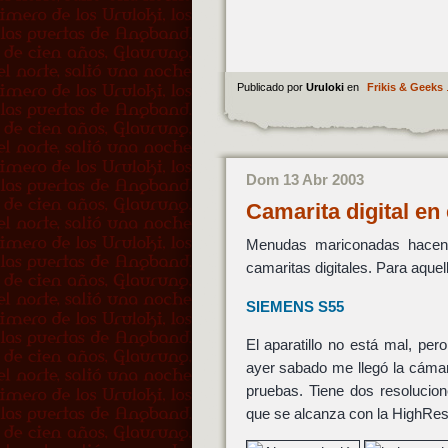
Publicado por
Uruloki
en
Frikis & Geeks
Dom 13 Abr 2003
Camarita digital en
Menudas mariconadas hacen l
camaritas digitales. Para aque
SIEMENS S55
El aparatillo no está mal, pe
ayer sabado me llegó la cámara
pruebas. Tiene dos resolucion
que se alcanza con la HighRes