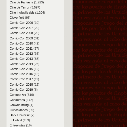
Cine de Fantasía
(1.923)
Cine de Terror
(3.597)
Cine Inclasificable
(1.204)
Cloverfield
(95)
Comic-Con 2006
(10)
Comic-Con 2007
(20)
Comic-Con 2008
(20)
Comic-Con 2009
(31)
Comic-Con 2010
(42)
Comic-Con 2011
(27)
Comic-Con 2012
(36)
Comic-Con 2013
(65)
Comic-Con 2014
(26)
Comic-Con 2015
(12)
Comic-Con 2016
(13)
Comic-Con 2017
(11)
Comic-Con 2018
(12)
Comic-Con 2019
(6)
Concept Art
(316)
Concursos
(172)
Crowdfunding
(1)
Curiosidades
(99)
Dark Universe
(2)
El Hobbit
(153)
Entrevistas
(16)