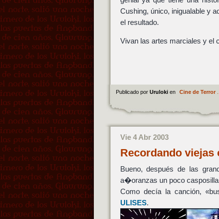
Cushing, único, inigualable y
el resultado.
Vivan las artes marciales y el
Publicado por
Uruloki
en
Cine de Terror
.
Vie 4 Abr 2003
Recordando viejas
Bueno, después de las grand
a�oranzas un poco casposilla
Como decía la canción, «bu
ULISES
.