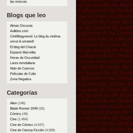
las moscas
.
Blogs que leo
Almas Oscuras
Aullidos.com
CinéBlogywood. Le blog du cinéma
uncut & unrated!
El blog del Chacal
Espacio Marvelita
Horas de Oscuridad
Lares inmobiliaria
Nido de Cuervos
Películas de Culto
Zona Negativa
Categorías
Alien
(146)
Blade Runner 2049
(20)
Cómics
(49)
Cine
(1.454)
Cine de Cómics
(4.637)
Cine de Ciencia Ficción
(4.058)