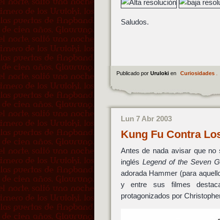
Saludos.
Publicado por
Uruloki
en
Curiosidades
.
Lun 7 Abr 2003
Kung Fu Contra Lo
Antes de nada avisar que no s
inglés
Legend of the Seven G
adorada Hammer (para aquellos
y entre sus filmes destac
protagonizados por Christophe