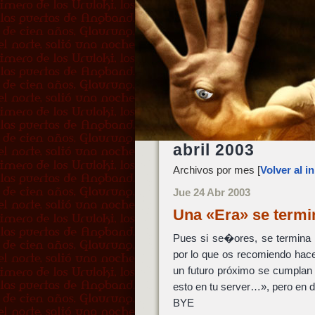
abril 2003
Archivos por mes [
Volver al in
Jue 24 Abr 2003
Una «Era» se term
Pues si se�ores, se termina 
por lo que os recomiendo hace
un futuro próximo se cumplan 
esto en tu server…», pero en 
BYE