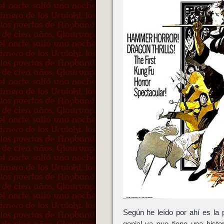
Según he leído por ahí es la p
genial ya que tiene una histo