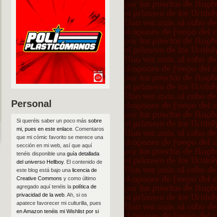
Personal
Si queréis saber un poco más
sobre
mi, pues en este enlace
. Comentaros
que mi cómic favorito se merece una
sección en mi web, así que aquí
tenéis disponible una
guía detallada
del universo Hellboy
. El contenido de
este blog está bajo una
licencia de
Creative Commons
y como último
agregado aquí tenéis la
política de
privacidad de la web
. Ah, si os
apatece favorecer mi culturilla, pues
en Amazon tenéis mi Wishlist por si