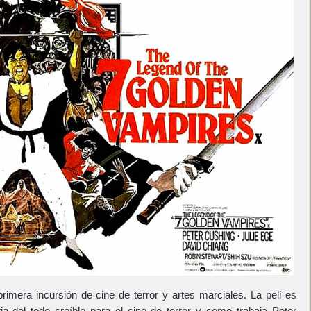
rimera incursión de cine de terror y artes marciales. La peli es
ria del todo creíble para el cine de terror y como trabaja Peter