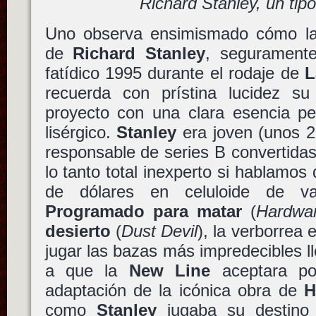
Richard Stanley, un tipo
Uno observa ensimismado cómo la
de
Richard Stanley
, segurament
fatídico 1995 durante el rodaje de
L
recuerda con prístina lucidez su 
proyecto con una clara esencia pe
lisérgico.
Stanley
era joven (unos 2
responsable de series B convertidas 
lo tanto total inexperto si hablamos
de dólares en celuloide de v
Programado para matar
(
Hardwa
desierto
(
Dust Devil
), la verborrea 
jugar las bazas más impredecibles l
a que la
New Line
aceptara po
adaptación de la icónica obra de
H
como
Stanley
jugaba su destino 