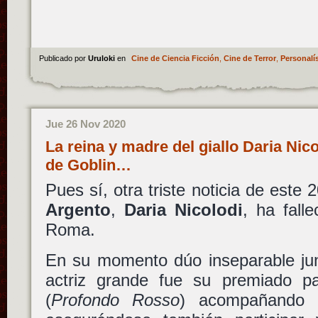
Publicado por
Uruloki
en
Cine de Ciencia Ficción
,
Cine de Terror
,
Personalí
Jue 26 Nov 2020
La reina y madre del giallo Daria Nic
de Goblin…
Pues sí, otra triste noticia de est
Argento
,
Daria Nicolodi
, ha fall
Roma.
En su momento dúo inseparable ju
actriz grande fue su premiado 
(
Profondo Rosso
) acompañand