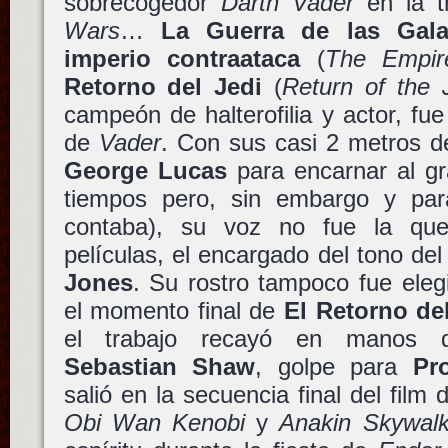
sobrecogedor
Darth Vader
en la tr
Wars
…
La Guerra de las Gala
imperio contraataca
(
The Empir
Retorno del Jedi
(
Return of the 
campeón de halterofilia y actor, f
de
Vader
. Con sus casi 2 metros de
George Lucas
para encarnar al gr
tiempos pero, sin embargo y par
contaba), su voz no fue la qu
películas, el encargado del tono del
Jones
. Su rostro tampoco fue eleg
el momento final de
El Retorno de
el trabajo recayó en manos de
Sebastian Shaw
, golpe para
Pr
salió en la secuencia final del fil
Obi Wan Kenobi
y
Anakin Skywalk