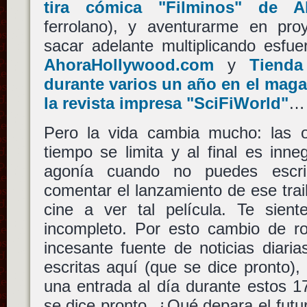
tira cómica "Filminos" de
A
ferrolano), y aventurarme en pro
sacar adelante multiplicando esfu
AhoraHollywood.com
y
Tienda
durante varios un año en el magaz
la revista impresa "SciFiWorld"
…
Pero la vida cambia mucho: las ob
tiempo se limita y al final es inne
agonía cuando no puedes escribi
comentar el lanzamiento de ese trail
cine a ver tal película. Te sient
incompleto. Por esto cambio de ro
incesante fuente de noticias diar
escritas aquí (que se dice pronto)
una entrada al día durante estos 
se dice pronto. ¿Qué depara el fut