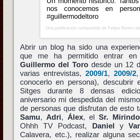
Un momento histórico. Tantos 
nos conocemos en person
#guillermodeltoro
Una publicación compartida de
Felipe Rivero de
Abrir un blog ha sido una experien
que me ha permitido entrar en 
Guillermo del Toro
desde un 12 de
varias entrevistas,
2009/1
,
2009/2
conocerlo en persona), descubrir e
Sitges durante 8 densas edic
aniversario mi despedida del mism
de personas que disfrutan de esto 
Samu
,
Adri
,
Álex
, el
Sr. Mirindo
Ohhh TV Podcast,
Daniel
y
Va
Calavera, etc.), realizar alguna s