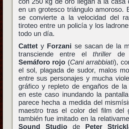
con 250 kg de oro llegan a la casa 
en un grotesco triángulo amoroso. 
se convierte a la velocidad del r
tiroteo entre un policía y los ladro
todo un día.
Cattet
y
Forzani
se sacan de la m
transciende entre el
thriller
d
Semáforo rojo
(
Cani arrabbiati
), c
el sol, plagada de sudor, malos mo
entre sus personajes y mucha violen
gráfico y repleto de engaños de l
en este caso inundando la pantalla
parece hecha a medida del mismí
maestro tras el color del film del
también fue imitado en la relativam
Sound Studio
de
Peter Strick