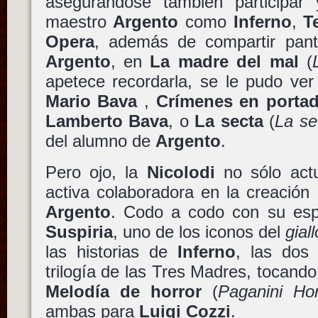
asegurándose también participar 
maestro
Argento
como
Inferno
,
T
Opera
, además de compartir pant
Argento
, en
La madre del mal
(
apetece recordarla, se le pudo ve
Mario Bava
,
Crímenes en porta
Lamberto Bava
, o
La secta
(
La se
del alumno de
Argento
.
Pero ojo, la
Nicolodi
no sólo act
activa colaboradora en la creación
Argento
. Codo a codo con su esp
Suspiria
, uno de los iconos del
giall
las historias de
Inferno
, las dos 
trilogía de las Tres Madres, tocando
Melodía de horror
(
Paganini Hor
ambas para
Luigi Cozzi
.