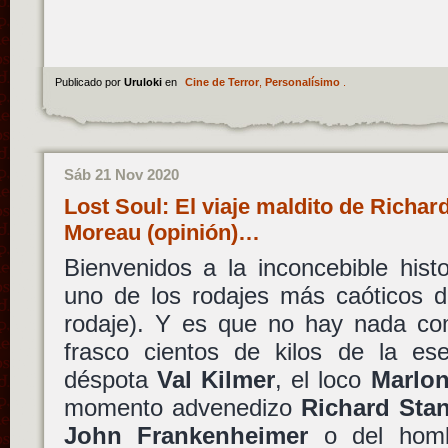
Publicado por
Uruloki
en
Cine de Terror
,
Personalísimo
.
Sáb 21 Nov 2020
Lost Soul: El viaje maldito de Richard 
Moreau (opinión)…
Bienvenidos a la inconcebible hist
uno de los rodajes más caóticos d
rodaje). Y es que no hay nada co
frasco cientos de kilos de la es
déspota
Val Kilmer
, el loco
Marlo
momento advenedizo
Richard Stan
John Frankenheimer
o del homb