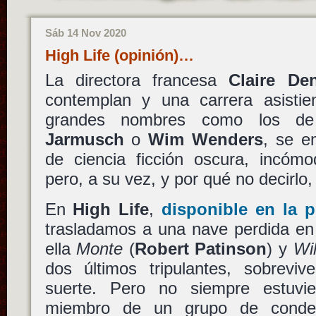
Sáb 14 Nov 2020
High Life (opinión)…
La directora francesa
Claire Den
contemplan y una carrera asistie
grandes nombres como los 
Jarmusch
o
Wim Wenders
, se e
de ciencia ficción oscura, incómo
pero, a su vez, y por qué no decirl
En
High Life
,
disponible en la p
trasladamos a una nave perdida en
ella
Monte
(
Robert Patinson
) y
Wi
dos últimos tripulantes, sobrev
suerte. Pero no siempre estuvi
miembro de un grupo de conde