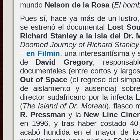
mundo
Nelson de la Rosa
(
El homb
Pues sí, hace ya más de un lustro,
se estrenó el documental
Lost Sou
Richard Stanley a la isla del Dr.
Doomed Journey of Richard Stanley’
–
en Filmin
, una interesantísima y
de
David Gregory
, responsa
documentales (entre cortos y largo
Out of Space
(el regreso del simp
de aislamiento y ausencia) sobre
director sudafricano por la infecta
L
(
The Island of Dr. Moreau
), fiasco
R. Pressman
y la
New Line Cine
en 1996, y tras haber costado 40 
acabó hundida en el mayor de los